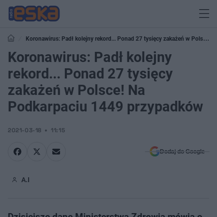
Koronawirus: Padł kolejny rekord... Ponad 27 tysięcy zakażeń w Polsce!
Na Podkarpaciu 1449 przypadków
Koronawirus: Padł kolejny
rekord... Ponad 27 tysięcy
zakażeń w Polsce! Na
Podkarpaciu 1449 przypadków
2021-03-18
11:15
Dodaj do Google
A.I
Dzisiejsze dane Ministerstwa Zdrowia mówią o