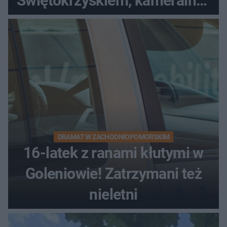
Świętokrzyskiem, kameralny i
bez tłumów
DRAMAT W ZACHODNIOPOMORSKIM
16-latek z ranami kłutymi w
Goleniowie! Zatrzymani też
nieletni