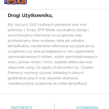
Drogi Użytkowniku,
My, naszych 1162 zaufanych partnerów oraz inne
Żaden utwór zamieszczony w serwisie nie może być powielany i
podmioty z Grupy ZPR Media uzyskujemy dostęp i
rozpowszechniany lub dalej rozpowszechniany w jakikolwiek sposób (w
tym także elektroniczny lub mechaniczny) na jakimkolwiek polu
przechowujemy informacje na urządzeniu oraz
eksploatacji w jakiejkolwiek formie, włącznie z umieszczaniem w
przetwarzamy dane osobowe, takie jak unikalne
Internecie bez pisemnej zgody właściciela praw. Jakiekolwiek użycie lub
identyfikatory, standardowe informacje wysyłane przez
wykorzystanie utworów w całości lub w części z naruszeniem prawa,
tzn. bez właściwej zgody, jest zabronione pod groźbą kary i może być
urządzenie czy dane przeglądania w celu zapewniania
ścigane prawnie.
spersonalizowanych reklam, wybór spersonalizowanych
treści, pomiar reklam i treści, badanie odbiorców oraz
ulepszanie usług. Za zgodą Użytkownika my i Zaufani
Partnerzy możemy używać dokładnych danych
geolokalizacyjnych oraz aktywnie skanować
charakterystykę urządzenia do celów identyfikacji.
Ponieważ cenimy Twoją prywatność, prosimy o zgodę na
O nas
korzystanie z tych technologii poprzez kliknięcie
Informacje prawne
„Akceptuję”. Zgoda jest dobrowolna i zawsze możesz ją
zmienić/wycofać klikając przycisk ustawień prywatności
PARTNERZY
USTAWIENIA
Nasze serwisy