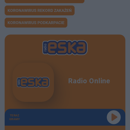
KORONAWIRUS REKORD ZAKAŻEŃ
KORONAWIRUS PODKARPACIE
Radio Online
TERAZ
GRAMY