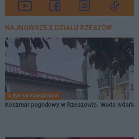
NAJNOWSZE Z DZIAŁU RZESZÓW
ULEWY NA PODKARPACIU
Koszmar pogodowy w Rzeszowie. Woda wdarła si