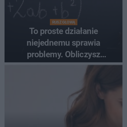
RUSZ GŁOWĄ
To proste działanie
niejednemu sprawia
problemy. Obliczysz
poprawnie, ile to jest
72+7×7−7×5=?