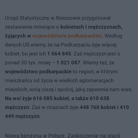
Urząd Statystyczny w Rzeszowie przygotował
zestawienie mówiące o
kobietach i mężczyznach,
żyjących w
województwie podkarpackim
. Według
danych US wiemy, że na Podkarpaciu żyje więcej
kobiet, bo jest ich
1 064 845
. Zaś mężczyzn jest o
ponad 30 tys. mniej –
1 021 087
. Wiemy też, że
województwo podkarpackie
to region, w którym
mieszkańcy od życia w wielkich aglomeracjach
miejskich, wolą ciszę i spokój, jaką zapewnia nam wieś.
Na wsi żyje 616 085 kobiet, a także 610 638
mężczyzn
. Zaś w miastach żyje
448 760 kobiet i 410
449 mężczyzn
.
Nowa benzyna w Polsce. Zaskoczenie na stacji