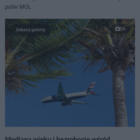
paliw MOL
25
Mediana wieku i bezrobocie wśród