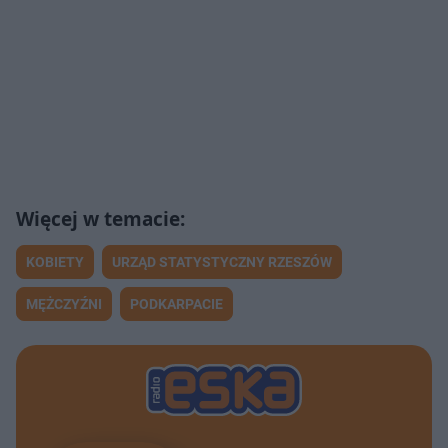
KOBIETY
URZĄD STATYSTYCZNY RZESZÓW
MĘŻCZYŹNI
PODKARPACIE