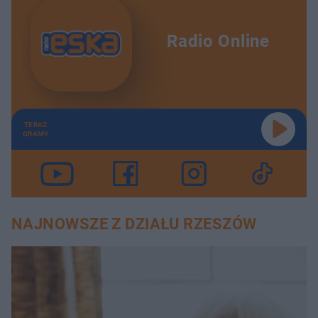
Radio Online
TERAZ
GRAMY
NAJNOWSZE Z DZIAŁU RZESZÓW