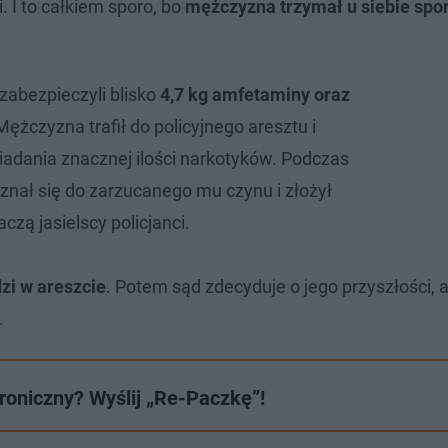
i. I to całkiem sporo, bo
mężczyzna trzymał u siebie spo
 zabezpieczyli blisko
4,7 kg amfetaminy oraz
 Mężczyzna trafił do policyjnego aresztu i
siadania znacznej ilości narkotyków. Podczas
znał się do zarzucanego mu czynu i złożył
czą jasielscy policjanci.
zi w areszcie
. Potem sąd zdecyduje o jego przyszłości, a
.
oniczny? Wyślij „Re-Paczkę”!