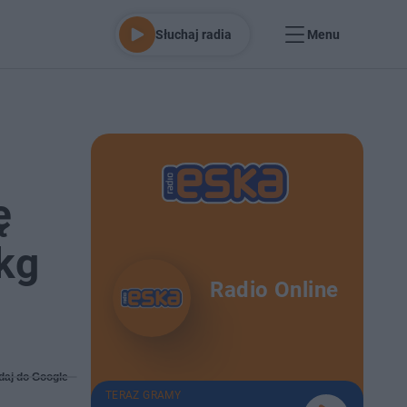
Słuchaj radia
Menu
ę
 kg
Radio Online
daj do Google
TERAZ GRAMY