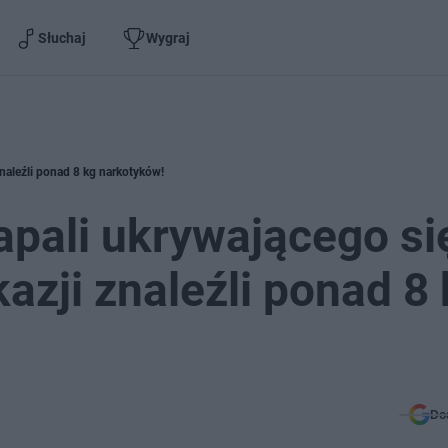
Słuchaj
Wygraj
znaleźli ponad 8 kg narkotyków!
łapali ukrywającego si
azji znaleźli ponad 8
Do