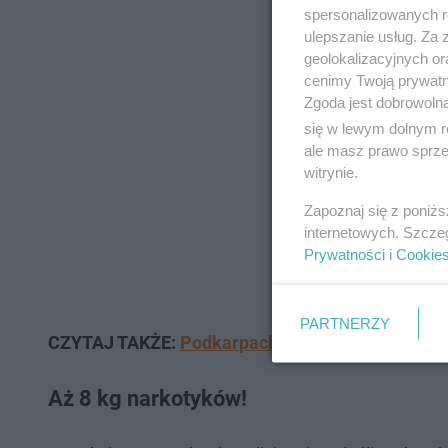
spersonalizowanych re
ulepszanie usług. Za
geolokalizacyjnych or
cenimy Twoją prywatno
Zgoda jest dobrowoln
się w lewym dolnym r
ale masz prawo sprzec
witrynie.
Zapoznaj się z poniż
internetowych. Szcze
Prywatności
i
Cookie
PARTNERZY
CZYTAJ TAKŻE:
Podkarpackie: Plaga pijanych ro
Aż 8 kg narkotyków!