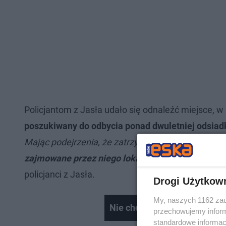
Policjantom z Jasła udało się odnaleźć miejsce, 
poszukiwany do odbycia ponad dwuletniej odsiad
Mając podejrzenia, że zatrzymany może posiadać
zajmowane przez niego lokale mieszkalne.
Także 
policjanci z Jasła.
Drogi Użytkow
My, naszych 1162 zau
Nie chcieli założyć maseczek
przechowujemy informa
standardowe informac