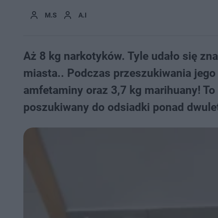
M.S
A.I
Aż 8 kg narkotyków. Tyle udało się zn
miasta.. Podczas przeszukiwania jego m
amfetaminy oraz 3,7 kg marihuany! To
poszukiwany do odsiadki ponad dwule