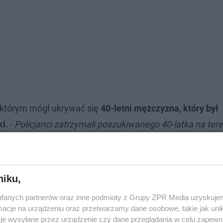
w którym mógł ukrywać się
40-letni mężczyzna, który był
ki.
-
Policjanci zatrzymali poszukiwanego 40-latka na tere
 niedozwolone substancje,
funkcjonariusze przeszukali
i w tym przypadku intuicja nie zawiodła funkcjonariuszy
niku,
fanych partnerów oraz inne podmioty z Grupy ZPR Media uzyskujem
. Policja użyła paralizatora
cje na urządzeniu oraz przetwarzamy dane osobowe, takie jak unika
je wysyłane przez urządzenie czy dane przeglądania w celu zapewn