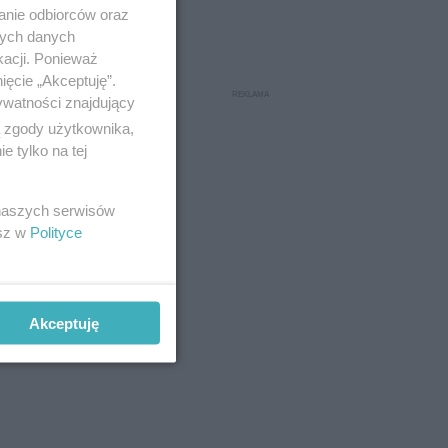
anie odbiorców oraz
nych danych
kacji. Ponieważ
ięcie „Akceptuję”.
ywatności znajdujący
ą zgody użytkownika,
 tylko na tej
 naszych serwisów
esz w
Polityce
Akceptuję