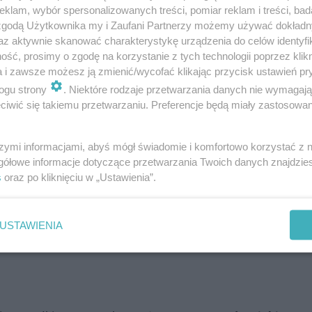
klam, wybór spersonalizowanych treści, pomiar reklam i treści, bad
 zgodą Użytkownika my i Zaufani Partnerzy możemy używać dokład
az aktywnie skanować charakterystykę urządzenia do celów identyfi
ść, prosimy o zgodę na korzystanie z tych technologii poprzez klikn
a i zawsze możesz ją zmienić/wycofać klikając przycisk ustawień pr
ogu strony
. Niektóre rodzaje przetwarzania danych nie wymagaj
iwić się takiemu przetwarzaniu. Preferencje będą miały zastosowanie
szymi informacjami, abyś mógł świadomie i komfortowo korzystać z
gółowe informacje dotyczące przetwarzania Twoich danych znajdzi
s
oraz po kliknięciu w „Ustawienia”.
USTAWIENIA
werzystów na drogach!