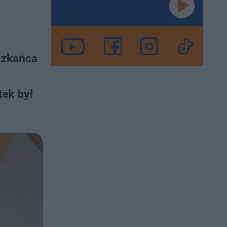
szkańca
tek był