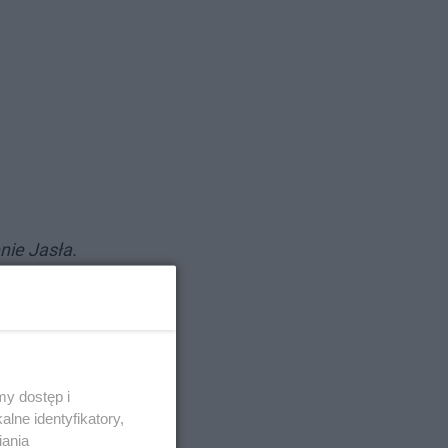
nie Jasła.
– mówią
y dostęp i
lne identyfikatory,
iania