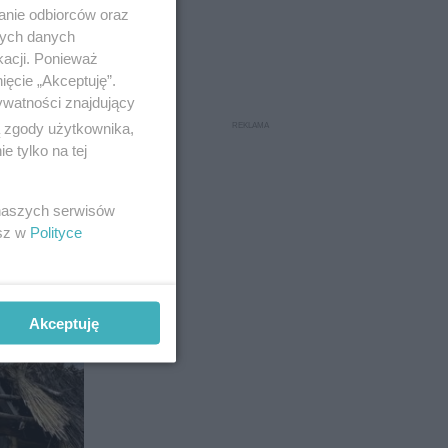
anie odbiorców oraz
nych danych
kacji. Ponieważ
ięcie „Akceptuję”.
ywatności znajdujący
ą zgody użytkownika,
 tylko na tej
 naszych serwisów
esz w
Polityce
29
Akceptuję