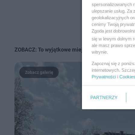
spersonalizowanych re
ulepszanie usług. Za
geolokalizacyjnych or
cenimy Twoją prywatno
Zgoda jest dobrowoln
się w lewym dolnym r
ale masz prawo sprzec
ZOBACZ: To wyjątkowe miejsce na rodzinną wyc
witrynie.
Zapoznaj się z poniż
internetowych. Szcze
Prywatności
i
Cookie
PARTNERZY