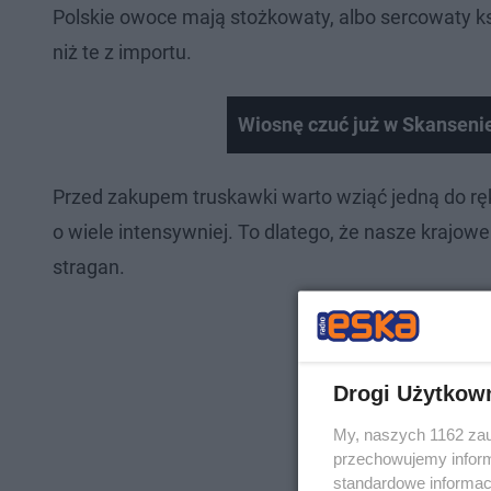
Polskie owoce mają stożkowaty, albo sercowaty ks
niż te z importu.
Wiosnę czuć już w Skanseni
Przed zakupem truskawki warto wziąć jedną do ręk
o wiele intensywniej. To dlatego, że nasze krajowe
stragan.
Drogi Użytkow
My, naszych 1162 zau
przechowujemy informa
standardowe informac