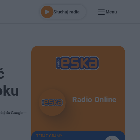
Słuchaj radia
Menu
ć
oku
Radio Online
daj do Google
TERAZ GRAMY