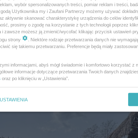
klam, wybór spersonalizowanych treści, pomiar reklam i treści, bad
 zgodą Użytkownika my i Zaufani Partnerzy możemy używać dokład
az aktywnie skanować charakterystykę urządzenia do celów identyfi
ść, prosimy o zgodę na korzystanie z tych technologii poprzez klikn
a i zawsze możesz ją zmienić/wycofać klikając przycisk ustawień pr
ogu strony
. Niektóre rodzaje przetwarzania danych nie wymagaj
iwić się takiemu przetwarzaniu. Preferencje będą miały zastosowanie
ieczkę
szymi informacjami, abyś mógł świadomie i komfortowo korzystać z
gółowe informacje dotyczące przetwarzania Twoich danych znajdzi
s
oraz po kliknięciu w „Ustawienia”.
USTAWIENIA