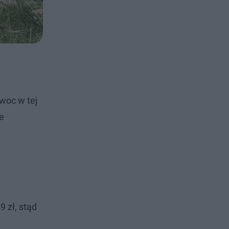
woc w tej
e
 zł, stąd