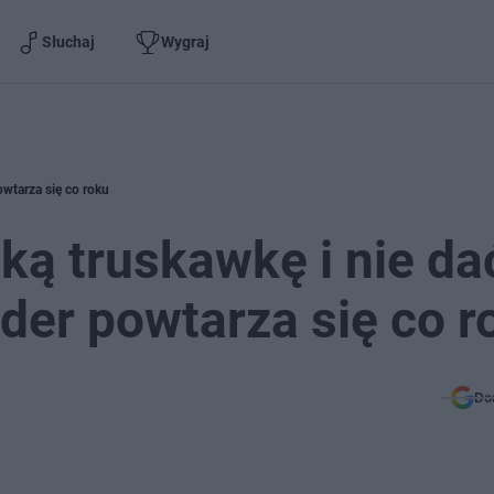
Słuchaj
Wygraj
owtarza się co roku
ką truskawkę i nie da
der powtarza się co r
Do