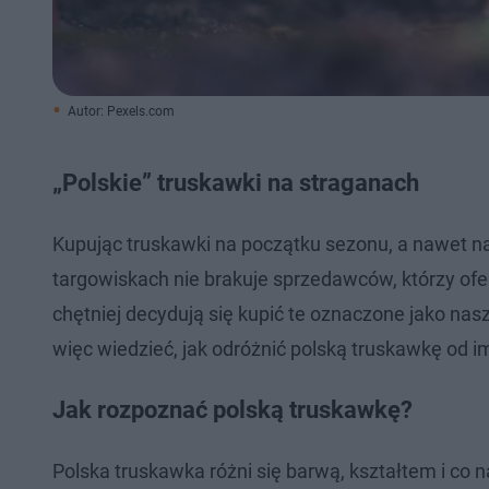
Autor: Pexels.com
„Polskie” truskawki na straganach
Kupując truskawki na początku sezonu, a nawet na c
targowiskach nie brakuje sprzedawców, którzy oferu
chętniej decydują się kupić te oznaczone jako nas
więc wiedzieć, jak odróżnić polską truskawkę od i
Jak rozpoznać polską truskawkę?
Polska truskawka różni się barwą, kształtem i co 