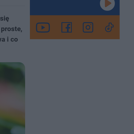
się
 proste,
a i co