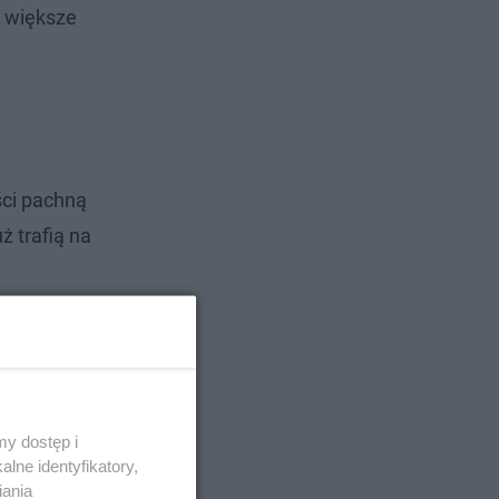
ż większe
ści pachną
ż trafią na
y dostęp i
lne identyfikatory,
iania