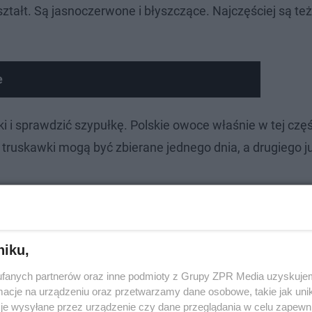
ztałt. Są jasnoczerwone i błyszczące. Najczęściej są te
e
i i sprawdzić szypułkę. Polskie owoce właśnie w tej czę
 truskawki mogą być zbierane jednego dnia, a drugiego ju
niku,
fanych partnerów oraz inne podmioty z Grupy ZPR Media uzyskujem
cje na urządzeniu oraz przetwarzamy dane osobowe, takie jak unika
je wysyłane przez urządzenie czy dane przeglądania w celu zapewn