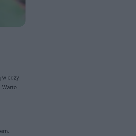
ą wiedzy
. Warto
hem.