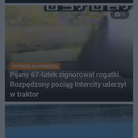
13
WYPADEK NA POMORZU
Pijany 67-latek zignorował rogatki.
Rozpędzony pociąg Intercity uderzył
w traktor