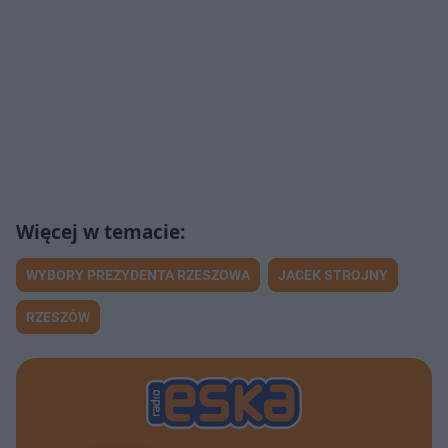
WYBORY PREZYDENTA RZESZOWA
JACEK STROJNY
RZESZÓW