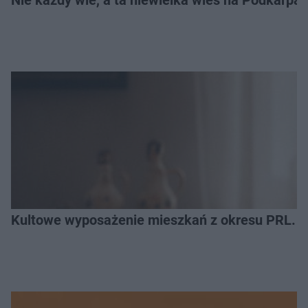
Nie każdy wie, a ta niewielka wieś na Podkarpa
Kultowe wyposażenie mieszkań z okresu PRL. R