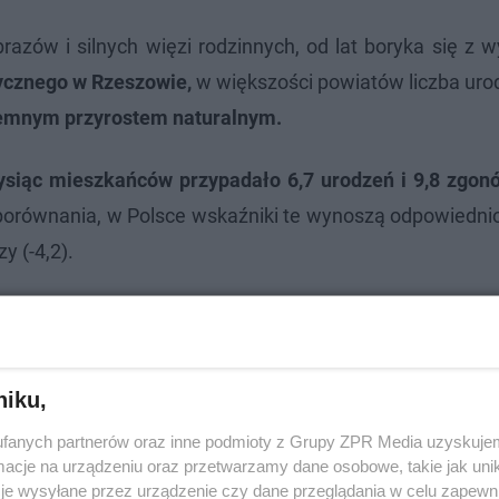
razów i silnych więzi rodzinnych, od lat boryka się z
ycznego w Rzeszowie,
w większości powiatów liczba uro
emnym przyrostem naturalnym.
ysiąc mieszkańców przypadało 6,7 urodzeń i 9,8 zgonó
orównania, w Polsce wskaźniki te wynoszą odpowiednio 
y (-4,2).
nternecie
niku,
fanych partnerów oraz inne podmioty z Grupy ZPR Media uzyskujem
cje na urządzeniu oraz przetwarzamy dane osobowe, takie jak unika
je wysyłane przez urządzenie czy dane przeglądania w celu zapewn