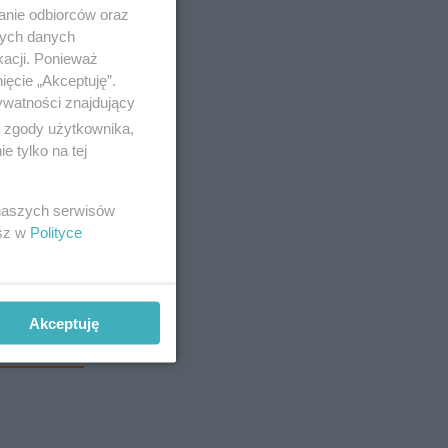
anie odbiorców oraz
nych danych
kacji. Ponieważ
ięcie „Akceptuję”.
ywatności znajdujący
ą zgody użytkownika,
 tylko na tej
 naszych serwisów
ast lub za
esz w
Polityce
ów.
Akceptuję