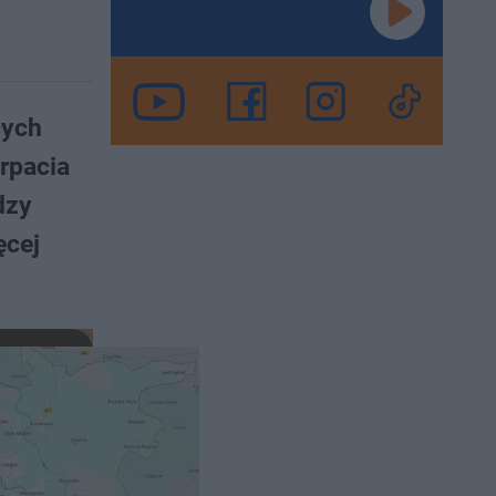
cych
rpacia
dzy
ęcej