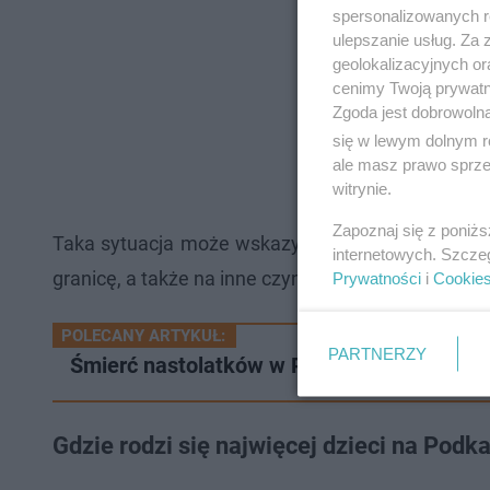
spersonalizowanych re
ulepszanie usług. Za
geolokalizacyjnych or
cenimy Twoją prywatno
Zgoda jest dobrowoln
się w lewym dolnym r
ale masz prawo sprzec
witrynie.
Zapoznaj się z poniż
Taka sytuacja może wskazywać na starzenie się 
internetowych. Szcze
granicę, a także na inne czynniki społeczno-eko
Prywatności
i
Cookie
POLECANY ARTYKUŁ:
PARTNERZY
Śmierć nastolatków w Rzeszowie. Prokura
Gdzie rodzi się najwięcej dzieci na Podk