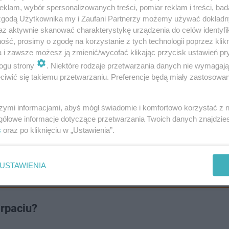
klam, wybór spersonalizowanych treści, pomiar reklam i treści, bad
 zgodą Użytkownika my i Zaufani Partnerzy możemy używać dokład
az aktywnie skanować charakterystykę urządzenia do celów identyfi
ść, prosimy o zgodę na korzystanie z tych technologii poprzez klikn
a i zawsze możesz ją zmienić/wycofać klikając przycisk ustawień pr
ogu strony
. Niektóre rodzaje przetwarzania danych nie wymagaj
iwić się takiemu przetwarzaniu. Preferencje będą miały zastosowanie
szymi informacjami, abyś mógł świadomie i komfortowo korzystać z
społeczeństwa, migrację młodych ludzi do większych mi
gółowe informacje dotyczące przetwarzania Twoich danych znajdzi
nomiczne wpływające na decyzje prokreacyjne mieszkańc
s
oraz po kliknięciu w „Ustawienia”.
USTAWIENIA
tura wszczęła śledztwo
arpaciu?