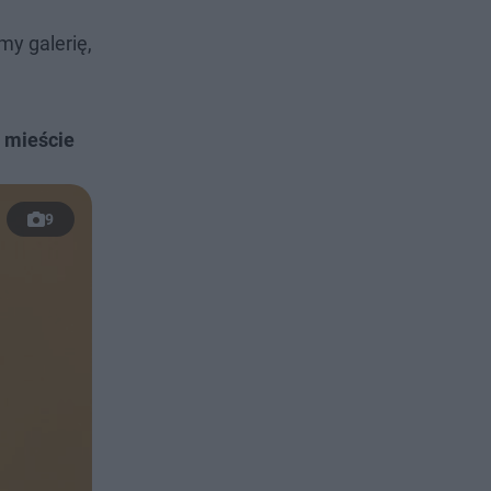
y galerię,
m mieście
9