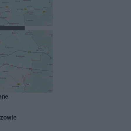
zyrostem
ane.
szowie