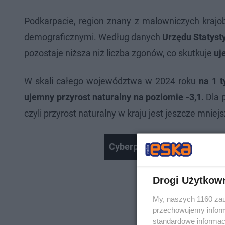
Podkarpacie, region znany z malowniczych krajob
demograficznymi. Według danych
Urzędu Statyst
pozostaje niższa niż liczba zgonów, co skutkuje
uj
W skali całego województwa w 2024 roku
na 1 t
ujemny przyrost naturalny na poziomie -3,1.
Dla p
czyli przyrost naturalny w kraju jest jeszcze mniejsz
Cyberprofilaktyka dzieci w I
Drogi Użytkow
My, naszych 1160 zau
przechowujemy informa
standardowe informac