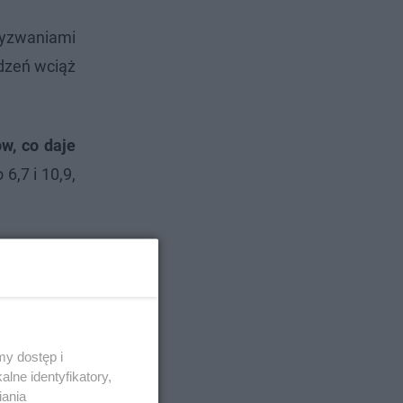
 wyzwaniami
dzeń wciąż
w, co daje
6,7 i 10,9,
y dostęp i
lne identyfikatory,
iania