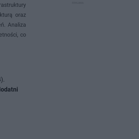
astruktury
ukturą oraz
ń. Analiza
tności, co
).
dodatni