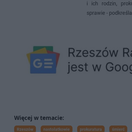
i ich rodzin, pro
sprawie - podkreśl
Rzeszów
nastolatkowie
prokuratura
śmierć