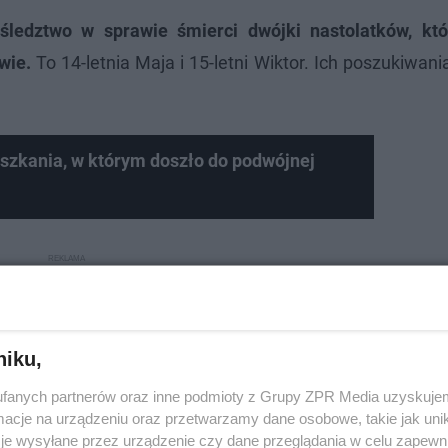
ledztwo w sprawie śmierci dwójki nastolatków, któ
wie.
To 14-letnia Maja i 15-letni Wiktor. Ich poszukiwani
szkania, w którym doszło do podwójnej
niku,
fanych partnerów oraz inne podmioty z Grupy ZPR Media uzyskujem
cje na urządzeniu oraz przetwarzamy dane osobowe, takie jak unika
je wysyłane przez urządzenie czy dane przeglądania w celu zapewn