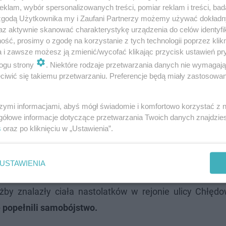
klam, wybór spersonalizowanych treści, pomiar reklam i treści, bad
 zgodą Użytkownika my i Zaufani Partnerzy możemy używać dokład
az aktywnie skanować charakterystykę urządzenia do celów identyfi
ść, prosimy o zgodę na korzystanie z tych technologii poprzez klikn
a i zawsze możesz ją zmienić/wycofać klikając przycisk ustawień pr
nika 2025 roku w Prokuraturze Rejonowej dla
ogu strony
. Niektóre rodzaje przetwarzania danych nie wymagaj
iwić się takiemu przetwarzaniu. Preferencje będą miały zastosowanie
ydano postanowienie o wszczęciu śledztwa
nu z art. 151 Kodeksu karnego – tj.
szymi informacjami, abyś mógł świadomie i komfortowo korzystać z
owieka do targnięcia się na własne życie
gółowe informacje dotyczące przetwarzania Twoich danych znajdzi
 udzielenie pomocy - przekazuje prokurator
s
oraz po kliknięciu w „Ustawienia”.
owski.
USTAWIENIA
, ale nie dotarli do szkoły. Ich telefony przestały 
żby znalazły ciała nastolatków w rejonie ulicy Chłęd
 popełnili samobójstwo.