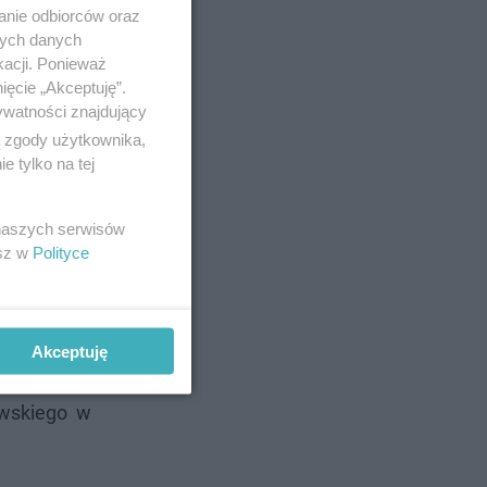
anie odbiorców oraz
nych danych
kacji. Ponieważ
ięcie „Akceptuję”.
ywatności znajdujący
ą zgody użytkownika,
 tylko na tej
 naszych serwisów
esz w
Polityce
Akceptuję
działać od
owskiego w