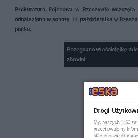
Prokuratura Rejonowa w Rzeszowie wszczęła ś
odnaleziono w sobotę, 11 października w Rzeszo
piątku.
Pożegnano właścicielkę mie
zbrodni
Drogi Użytkow
My, naszych 1160 zau
przechowujemy informa
standardowe informac