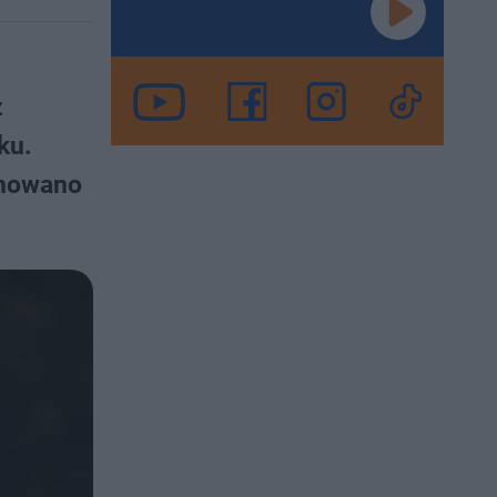
z
ku.
anowano