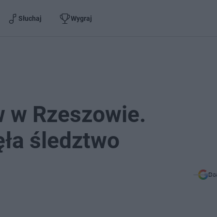
Słuchaj
Wygraj
w w Rzeszowie.
ęła śledztwo
Do