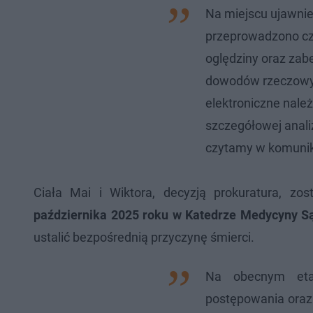
Na miejscu ujawnie
przeprowadzono cz
oględziny oraz zab
dowodów rzeczowyc
elektroniczne nale
szczegółowej analiz
czytamy w komunik
Ciała Mai i Wiktora, decyzją prokuratura, z
października 2025 roku w Katedrze Medycyny Są
ustalić bezpośrednią przyczynę śmierci.
Na obecnym eta
postępowania oraz