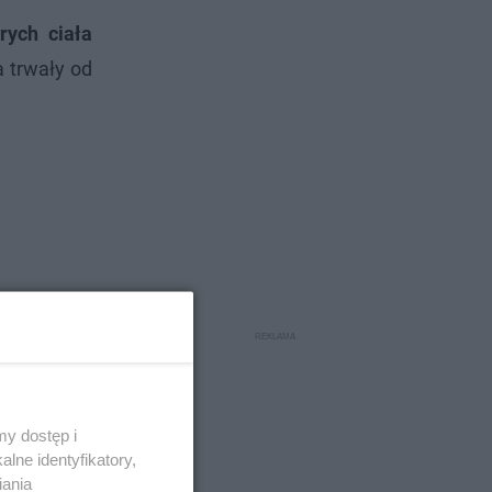
rych ciała
a trwały od
y dostęp i
lne identyfikatory,
iania