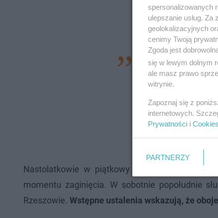
spersonalizowanych re
ulepszanie usług. Za
geolokalizacyjnych or
cenimy Twoją prywatno
Zgoda jest dobrowoln
W dniu 13 paździer
się w lewym dolnym r
ale masz prawo sprzec
miasta Rzeszów w
witrynie.
w kierunku czy
Zapoznaj się z poniż
doprowadzenia czł
internetowych. Szcze
poprzez namowę lub
Prywatności
i
Cookie
Krzysztof Ciechan
PARTNERZY
Nastolatkowie w piątkowy poranek wyszli z domu
momentu zaginięcia. W sobotnie popołudnie słu
Rzeszowie.
Wstępne ustalenia wskazują, że oboje