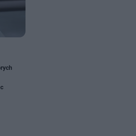
órych
ąc