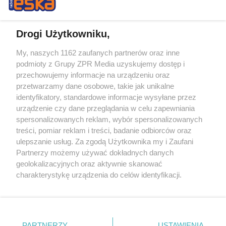
Drogi Użytkowniku,
My, naszych 1162 zaufanych partnerów oraz inne
Żaden utwór zamieszczony w serwisie nie może być powielany i
podmioty z Grupy ZPR Media uzyskujemy dostęp i
rozpowszechniany lub dalej rozpowszechniany w jakikolwiek sposób (w
przechowujemy informacje na urządzeniu oraz
tym także elektroniczny lub mechaniczny) na jakimkolwiek polu
eksploatacji w jakiejkolwiek formie, włącznie z umieszczaniem w
przetwarzamy dane osobowe, takie jak unikalne
Internecie bez pisemnej zgody właściciela praw. Jakiekolwiek użycie lub
identyfikatory, standardowe informacje wysyłane przez
wykorzystanie utworów w całości lub w części z naruszeniem prawa,
tzn. bez właściwej zgody, jest zabronione pod groźbą kary i może być
urządzenie czy dane przeglądania w celu zapewniania
ścigane prawnie.
spersonalizowanych reklam, wybór spersonalizowanych
treści, pomiar reklam i treści, badanie odbiorców oraz
ulepszanie usług. Za zgodą Użytkownika my i Zaufani
Partnerzy możemy używać dokładnych danych
geolokalizacyjnych oraz aktywnie skanować
charakterystykę urządzenia do celów identyfikacji.
Ponieważ cenimy Twoją prywatność, prosimy o zgodę na
O nas
korzystanie z tych technologii poprzez kliknięcie
Informacje prawne
„Akceptuję”. Zgoda jest dobrowolna i zawsze możesz ją
zmienić/wycofać klikając przycisk ustawień prywatności
PARTNERZY
USTAWIENIA
Nasze serwisy