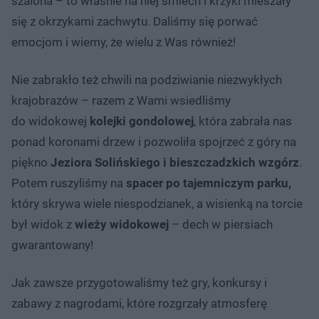
szalona – to właśnie na niej śmiech i krzyki mieszały
się z okrzykami zachwytu. Daliśmy się porwać
emocjom i wiemy, że wielu z Was również!
Nie zabrakło też chwili na podziwianie niezwykłych
krajobrazów – razem z Wami wsiedliśmy
do widokowej
kolejki gondolowej
, która zabrała nas
ponad koronami drzew i pozwoliła spojrzeć z góry na
piękno
Jeziora Solińskiego i bieszczadzkich wzgórz
.
Potem ruszyliśmy na
spacer po tajemniczym parku,
który skrywa wiele niespodzianek, a wisienką na torcie
był widok z
wieży widokowej
– dech w piersiach
gwarantowany!
Jak zawsze przygotowaliśmy też gry, konkursy i
zabawy z nagrodami, które rozgrzały atmosferę