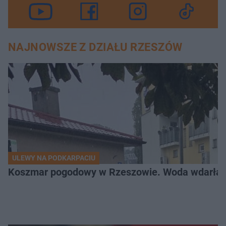
NAJNOWSZE Z DZIAŁU RZESZÓW
ULEWY NA PODKARPACIU
Koszmar pogodowy w Rzeszowie. Woda wdarła si