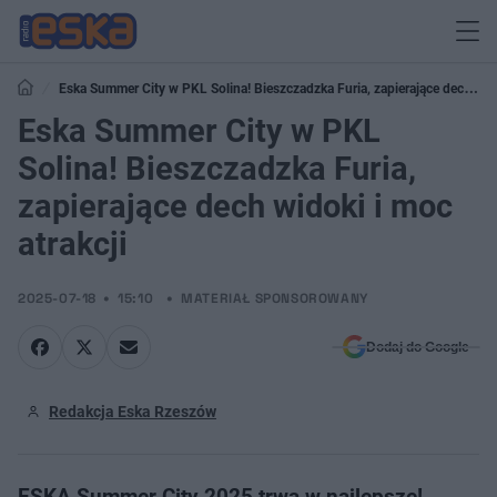
Eska Summer City w PKL Solina! Bieszczadzka Furia, zapierające dech
widoki i moc atrakcji
Eska Summer City w PKL
Solina! Bieszczadzka Furia,
zapierające dech widoki i moc
atrakcji
2025-07-18
15:10
MATERIAŁ SPONSOROWANY
Dodaj do Google
Redakcja Eska Rzeszów
ESKA Summer City 2025 trwa w najlepsze!