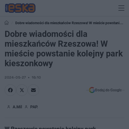
Dobre wiadomości dla mieszkańców Rzeszowa! W mieście powstanie
kolejny park kieszonkowy
Dobre wiadomości dla
mieszkańców Rzeszowa! W
mieście powstanie kolejny park
kieszonkowy
2024-05-27
16:10
Dodaj do Google
A.Mil
PAP.
W Rzeszowie powstanie kolejny park