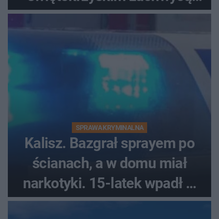
każdego miłośnika gwiazd
SPRAWA KRYMINALNA
Kalisz. Bazgrał sprayem po
ścianach, a w domu miał
narkotyki. 15-latek wpadł w
ręce policjantów