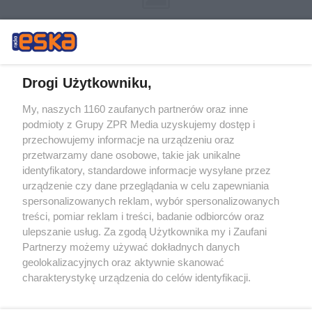
Drogi Użytkowniku,
My, naszych 1160 zaufanych partnerów oraz inne
Żaden utwór zamieszczony w serwisie nie może być powielany i
podmioty z Grupy ZPR Media uzyskujemy dostęp i
rozpowszechniany lub dalej rozpowszechniany w jakikolwiek sposób (w
przechowujemy informacje na urządzeniu oraz
tym także elektroniczny lub mechaniczny) na jakimkolwiek polu
eksploatacji w jakiejkolwiek formie, włącznie z umieszczaniem w
przetwarzamy dane osobowe, takie jak unikalne
Internecie bez pisemnej zgody właściciela praw. Jakiekolwiek użycie lub
identyfikatory, standardowe informacje wysyłane przez
wykorzystanie utworów w całości lub w części z naruszeniem prawa,
tzn. bez właściwej zgody, jest zabronione pod groźbą kary i może być
urządzenie czy dane przeglądania w celu zapewniania
ścigane prawnie.
spersonalizowanych reklam, wybór spersonalizowanych
treści, pomiar reklam i treści, badanie odbiorców oraz
ulepszanie usług. Za zgodą Użytkownika my i Zaufani
Partnerzy możemy używać dokładnych danych
geolokalizacyjnych oraz aktywnie skanować
charakterystykę urządzenia do celów identyfikacji.
Ponieważ cenimy Twoją prywatność, prosimy o zgodę na
O nas
korzystanie z tych technologii poprzez kliknięcie