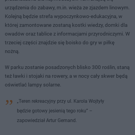
urządzenia do zabawy, m.in. wieża ze zjazdem linowym.
Kolejną będzie strefa wypoczynkowo-edukacyjna, w
której zamontowane zostaną kostki wiedzy, domki dla
owadów oraz tablice z informacjami przyrodniczymi. W
trzeciej części znajdzie się boisko do gry w piłkę
nożną.
W parku zostanie posadzonych blisko 300 roślin, staną
też ławki i stojaki na rowery, a w nocy cały skwer będą
oświetlać lampy solarne.
„Teren rekreacyjny przy ul. Karola Wojtyły
będzie gotowy jesienią tego roku” –
zapowiedział Artur Gernand.