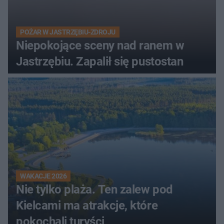
POŻAR W JASTRZĘBIU-ZDROJU
Niepokojące sceny nad ranem w
Jastrzębiu. Zapalił się pustostan
WAKACJE 2026
Nie tylko plaża. Ten zalew pod
Kielcami ma atrakcje, które
pokochali turyści