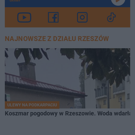
GRAMY
NAJNOWSZE Z DZIAŁU RZESZÓW
ULEWY NA PODKARPACIU
Koszmar pogodowy w Rzeszowie. Woda wdarła si