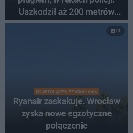
Uszkodził aż 200 metrów
nowej drogi
13
NOWE POŁĄCZENIE Z WROCŁAWIA
Ryanair zaskakuje. Wrocław
zyska nowe egzotyczne
połączenie