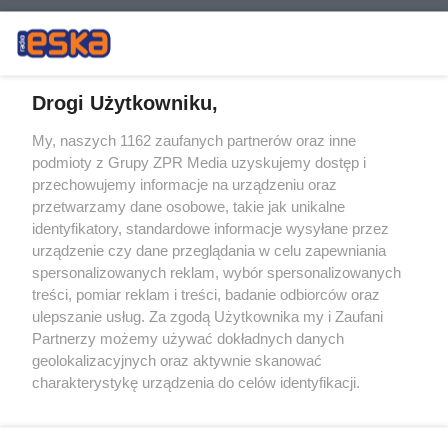
Drogi Użytkowniku,
My, naszych 1162 zaufanych partnerów oraz inne
Żaden utwór zamieszczony w serwisie nie może być powielany i
podmioty z Grupy ZPR Media uzyskujemy dostęp i
rozpowszechniany lub dalej rozpowszechniany w jakikolwiek sposób (w
tym także elektroniczny lub mechaniczny) na jakimkolwiek polu
przechowujemy informacje na urządzeniu oraz
eksploatacji w jakiejkolwiek formie, włącznie z umieszczaniem w
przetwarzamy dane osobowe, takie jak unikalne
Internecie bez pisemnej zgody właściciela praw. Jakiekolwiek użycie lub
identyfikatory, standardowe informacje wysyłane przez
wykorzystanie utworów w całości lub w części z naruszeniem prawa,
tzn. bez właściwej zgody, jest zabronione pod groźbą kary i może być
urządzenie czy dane przeglądania w celu zapewniania
ścigane prawnie.
spersonalizowanych reklam, wybór spersonalizowanych
treści, pomiar reklam i treści, badanie odbiorców oraz
ulepszanie usług. Za zgodą Użytkownika my i Zaufani
Partnerzy możemy używać dokładnych danych
geolokalizacyjnych oraz aktywnie skanować
charakterystykę urządzenia do celów identyfikacji.
Ponieważ cenimy Twoją prywatność, prosimy o zgodę na
O nas
korzystanie z tych technologii poprzez kliknięcie
Informacje prawne
„Akceptuję”. Zgoda jest dobrowolna i zawsze możesz ją