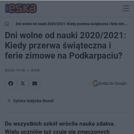
Dni wolne od nauki 2020/2021: Kiedy przerwa świąteczna i ferie zimowe
na Podkarpaciu?
Dni wolne od nauki 2020/2021:
Kiedy przerwa świąteczna i
ferie zimowe na Podkarpaciu?
2020-11-10
8:48
Dodaj do Google
Sylwia Indycka-Rosół
Do wszystkich szkół wróciła nauka zdalna.
Wielu uczniów już czuje się zmęczonych