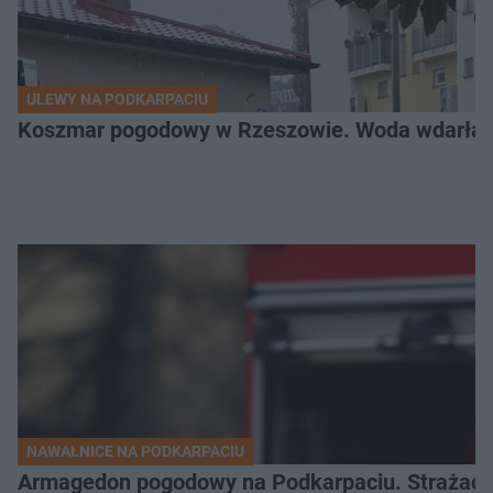
ULEWY NA PODKARPACIU
Koszmar pogodowy w Rzeszowie. Woda wdarła si
NAWAŁNICE NA PODKARPACIU
Armagedon pogodowy na Podkarpaciu. Strażacy m