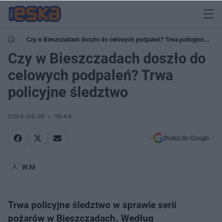
Czy w Bieszczadach doszło do celowych podpaleń? Trwa policyjne
śledztwo
Czy w Bieszczadach doszło do
celowych podpaleń? Trwa
policyjne śledztwo
2024-05-26
16:44
Dodaj do Google
W.M
Trwa policyjne śledztwo w sprawie serii
pożarów w Bieszczadach. Według