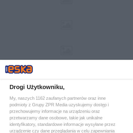
Drogi Użytkowniku,
My, naszych 1162 zaufanych partnerów oraz inne
Żaden utwór zamieszczony w serwisie nie może być powielany i
podmioty z Grupy ZPR Media uzyskujemy dostęp i
rozpowszechniany lub dalej rozpowszechniany w jakikolwiek sposób (w
przechowujemy informacje na urządzeniu oraz
tym także elektroniczny lub mechaniczny) na jakimkolwiek polu
eksploatacji w jakiejkolwiek formie, włącznie z umieszczaniem w
przetwarzamy dane osobowe, takie jak unikalne
Internecie bez pisemnej zgody właściciela praw. Jakiekolwiek użycie lub
identyfikatory, standardowe informacje wysyłane przez
wykorzystanie utworów w całości lub w części z naruszeniem prawa,
tzn. bez właściwej zgody, jest zabronione pod groźbą kary i może być
urządzenie czy dane przeglądania w celu zapewniania