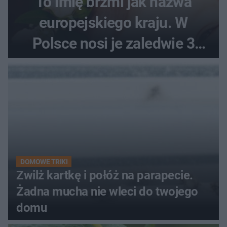
To imię brzmi jak nazwa
europejskiego kraju. W
Polsce nosi je zaledwie 3
kobiety
DOMOWE TRIKI
Zwilż kartkę i połóż na parapecie.
Żadna mucha nie wleci do twojego
domu