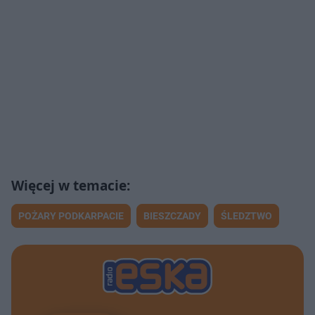
POŻARY PODKARPACIE
BIESZCZADY
ŚLEDZTWO