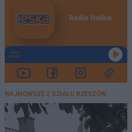
Radio Online
TERAZ
GRAMY
NAJNOWSZE Z DZIAŁU RZESZÓW