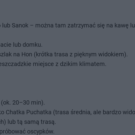
no lub Sanok – można tam zatrzymać się na kawę lu
acie lub domku.
zlak na Hon (krótka trasa z pięknym widokiem).
ieszczadzkie miejsce z dzikim klimatem.
 (ok. 20–30 min).
ko Chatka Puchatka (trasa średnia, ale bardzo wid
h) lub tą samą trasą.
spróbować oscypków.