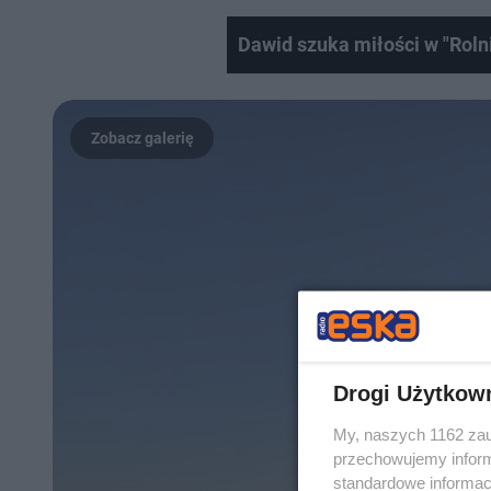
Dawid szuka miłości w "Roln
Drogi Użytkow
My, naszych 1162 zau
przechowujemy informa
standardowe informac