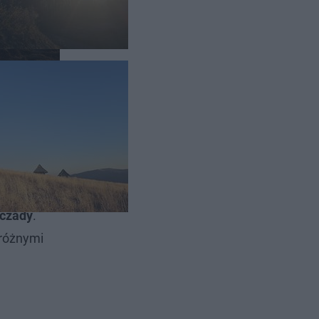
odatkowym
zczady
.
 różnymi