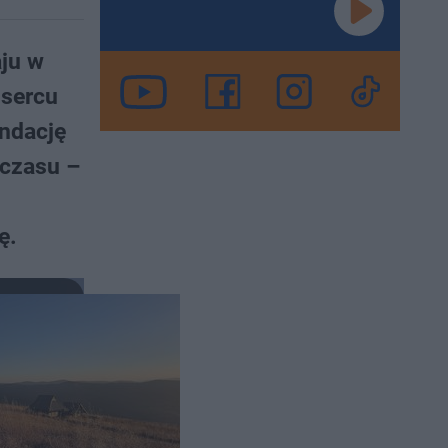
aju w
 sercu
endację
 czasu –
ę.