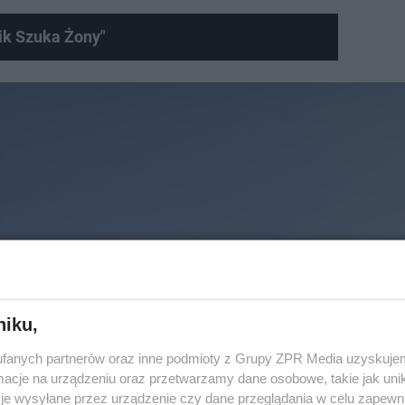
ik Szuka Żony"
niku,
fanych partnerów oraz inne podmioty z Grupy ZPR Media uzyskujem
cje na urządzeniu oraz przetwarzamy dane osobowe, takie jak unika
je wysyłane przez urządzenie czy dane przeglądania w celu zapewn