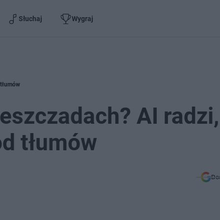
Słuchaj
Wygraj
d tłumów
szczadach? AI radzi,
 od tłumów
Do