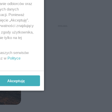
anie odbiorców oraz
nych danych
kacji. Ponieważ
ięcie „Akceptuję”.
ywatności znajdujący
ą zgody użytkownika,
 tylko na tej
 naszych serwisów
esz w
Polityce
Akceptuję