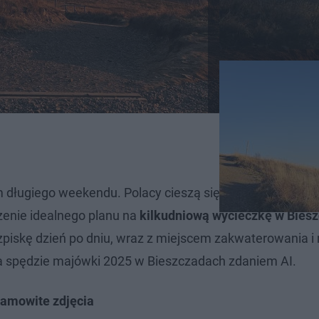
 długiego weekendu. Polacy cieszą się tylko jednym d
zenie idealnego planu na
kilkudniową wycieczkę w Bies
zpiskę dzień po dniu, wraz z miejscem zakwaterowania i
a spędzie majówki 2025 w Bieszczadach zdaniem AI.
samowite zdjęcia