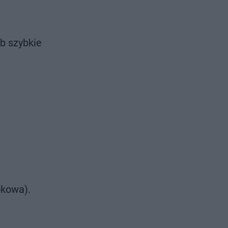
b szybkie
okowa).