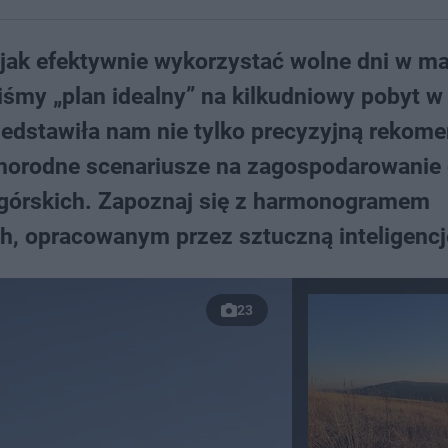
, jak efektywnie wykorzystać wolne dni w m
śmy „plan idealny” na kilkudniowy pobyt w
zedstawiła nam nie tylko precyzyjną rekom
żnorodne scenariusze na zagospodarowanie
 górskich. Zapoznaj się z harmonogramem
 opracowanym przez sztuczną inteligencj
23