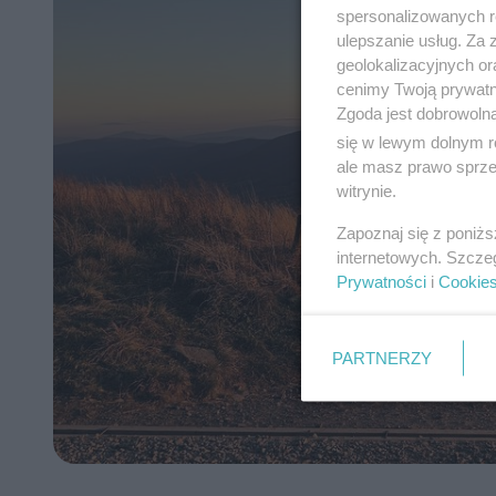
spersonalizowanych re
ulepszanie usług. Za
geolokalizacyjnych or
cenimy Twoją prywatno
Zgoda jest dobrowoln
się w lewym dolnym r
ale masz prawo sprzec
witrynie.
Zapoznaj się z poniż
internetowych. Szcze
Prywatności
i
Cookie
PARTNERZY