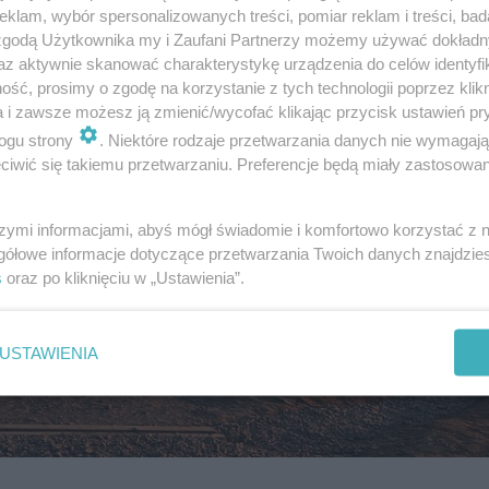
klam, wybór spersonalizowanych treści, pomiar reklam i treści, bad
 zgodą Użytkownika my i Zaufani Partnerzy możemy używać dokład
az aktywnie skanować charakterystykę urządzenia do celów identyfi
ść, prosimy o zgodę na korzystanie z tych technologii poprzez klikn
a i zawsze możesz ją zmienić/wycofać klikając przycisk ustawień pr
ogu strony
. Niektóre rodzaje przetwarzania danych nie wymagaj
iwić się takiemu przetwarzaniu. Preferencje będą miały zastosowanie
szymi informacjami, abyś mógł świadomie i komfortowo korzystać z
gółowe informacje dotyczące przetwarzania Twoich danych znajdzi
s
oraz po kliknięciu w „Ustawienia”.
USTAWIENIA