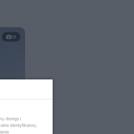
23
y dostęp i
lne identyfikatory,
iania