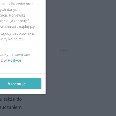
anie odbiorców oraz
nych danych
kacji. Ponieważ
ięcie „Akceptuję”.
ywatności znajdujący
ą zgody użytkownika,
 tylko na tej
ez ślubu i
 naszych serwisów
esz w
Polityce
księdza po
Akceptuję
oszeniem do
a także do
 nauczaniem