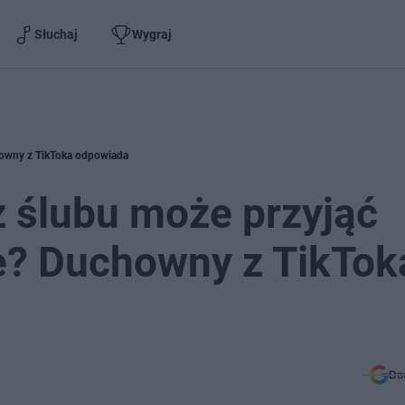
Słuchaj
Wygraj
chowny z TikToka odpowiada
z ślubu może przyjąć
e? Duchowny z TikTok
Do