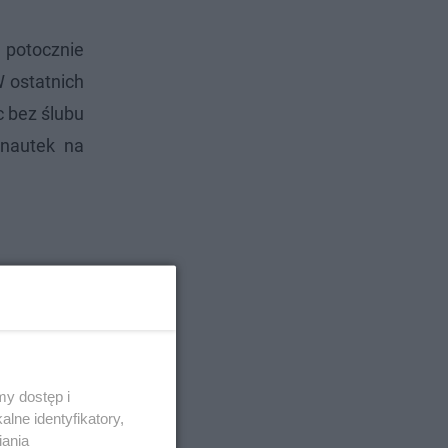
 potocznie
 ostatnich
c bez ślubu
rnautek na
y dostęp i
lne identyfikatory,
iania