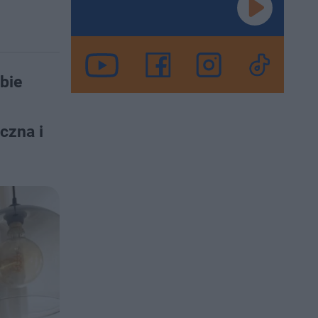
bie
czna i