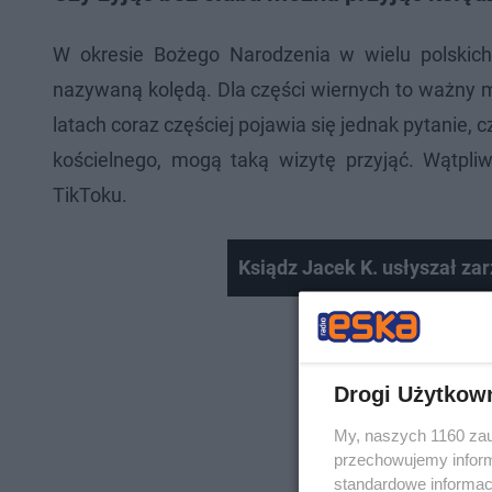
W okresie Bożego Narodzenia w wielu polskich
nazywaną kolędą. Dla części wiernych to ważny
latach coraz częściej pojawia się jednak pytanie,
kościelnego, mogą taką wizytę przyjąć. Wątpli
TikToku.
Ksiądz Jacek K. usłyszał zar
Drogi Użytkow
My, naszych 1160 zau
przechowujemy informa
standardowe informac