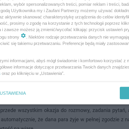
klam, wybór spersonalizowanych treści, pomiar reklam i treści, bad
 zgodą Użytkownika my i Zaufani Partnerzy możemy używać dokład
az aktywnie skanować charakterystykę urządzenia do celów identyfi
ść, prosimy o zgodę na korzystanie z tych technologii poprzez klikn
a i zawsze możesz ją zmienić/wycofać klikając przycisk ustawień pr
ogu strony
. Niektóre rodzaje przetwarzania danych nie wymagaj
iwić się takiemu przetwarzaniu. Preferencje będą miały zastosowanie
siędza Sebastiana Picura: -
Mieszkam z partnerem b
y?
szymi informacjami, abyś mógł świadomie i komfortowo korzystać z
gółowe informacje dotyczące przetwarzania Twoich danych znajdzi
s
oraz po kliknięciu w „Ustawienia”.
na. -
Tak. Każdy, kto ma dobrą wolę, może przyjąć 
użą sympatię internautów.
USTAWIENIA
ilejem wyłącznie dla „idealnych” katolików, lecz zapr
 przede wszystkim okazja do rozmowy, zadania pytań, 
a automatycznie, że dana para żyje w pełnej zgodzie z
artość na wiarę.