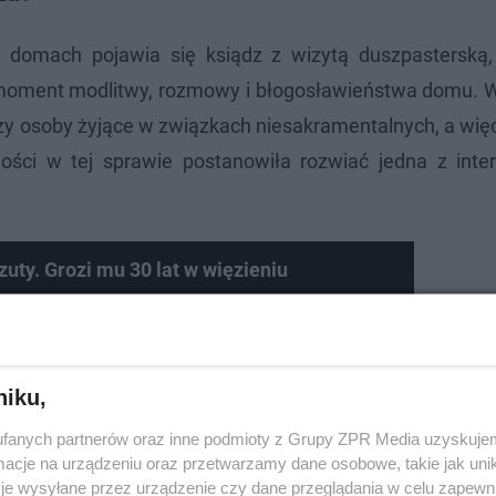
 domach pojawia się ksiądz z wizytą duszpasterską,
 moment modlitwy, rozmowy i błogosławieństwa domu. W
 czy osoby żyjące w związkach niesakramentalnych, a wię
wości w tej sprawie postanowiła rozwiać jedna z inte
zuty. Grozi mu 30 lat w więzieniu
niku,
fanych partnerów oraz inne podmioty z Grupy ZPR Media uzyskujem
cje na urządzeniu oraz przetwarzamy dane osobowe, takie jak unika
je wysyłane przez urządzenie czy dane przeglądania w celu zapewn