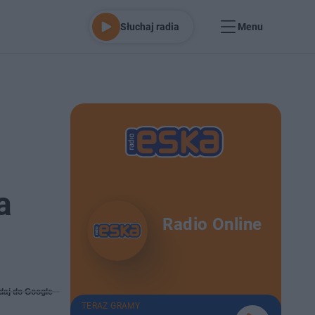
Słuchaj radia
Menu
a
Radio Online
daj do Google
TERAZ GRAMY