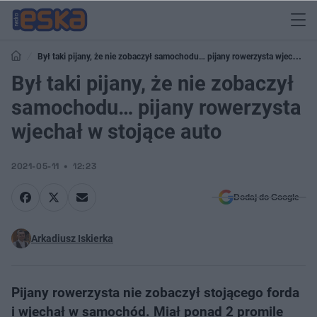
Był taki pijany, że nie zobaczył samochodu… pijany rowerzysta wjechał w
stojące auto
Był taki pijany, że nie zobaczył
samochodu… pijany rowerzysta
wjechał w stojące auto
2021-05-11
12:23
Dodaj do Google
Arkadiusz Iskierka
Pijany rowerzysta nie zobaczył stojącego forda
i wjechał w samochód. Miał ponad 2 promile