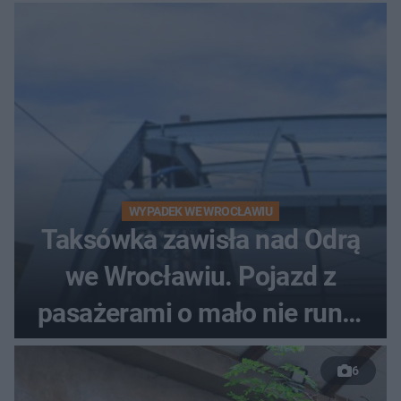
WYPADEK WE WROCŁAWIU
Taksówka zawisła nad Odrą
we Wrocławiu. Pojazd z
pasażerami o mało nie runął
do rzeki
6