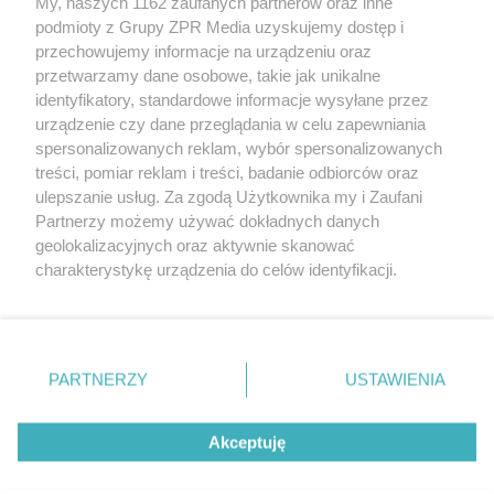
My, naszych 1162 zaufanych partnerów oraz inne
Żaden utwór zamieszczony w serwisie nie może być powielany i
podmioty z Grupy ZPR Media uzyskujemy dostęp i
rozpowszechniany lub dalej rozpowszechniany w jakikolwiek sposób (w
tym także elektroniczny lub mechaniczny) na jakimkolwiek polu
przechowujemy informacje na urządzeniu oraz
eksploatacji w jakiejkolwiek formie, włącznie z umieszczaniem w
przetwarzamy dane osobowe, takie jak unikalne
Internecie bez pisemnej zgody właściciela praw. Jakiekolwiek użycie lub
identyfikatory, standardowe informacje wysyłane przez
wykorzystanie utworów w całości lub w części z naruszeniem prawa,
tzn. bez właściwej zgody, jest zabronione pod groźbą kary i może być
urządzenie czy dane przeglądania w celu zapewniania
ścigane prawnie.
spersonalizowanych reklam, wybór spersonalizowanych
treści, pomiar reklam i treści, badanie odbiorców oraz
ulepszanie usług. Za zgodą Użytkownika my i Zaufani
Partnerzy możemy używać dokładnych danych
geolokalizacyjnych oraz aktywnie skanować
charakterystykę urządzenia do celów identyfikacji.
Ponieważ cenimy Twoją prywatność, prosimy o zgodę na
O nas
korzystanie z tych technologii poprzez kliknięcie
Informacje prawne
„Akceptuję”. Zgoda jest dobrowolna i zawsze możesz ją
zmienić/wycofać klikając przycisk ustawień prywatności
PARTNERZY
USTAWIENIA
Nasze serwisy
znajdujący się w lewym dolnym rogu strony
. Niektóre
rodzaje przetwarzania danych nie wymagają zgody
© 2026 Grupa ZPR Media
Akceptuję
użytkownika, ale masz prawo sprzeciwić się takiemu
przetwarzaniu. Preferencje będą miały zastosowanie tylko
na tej witrynie.