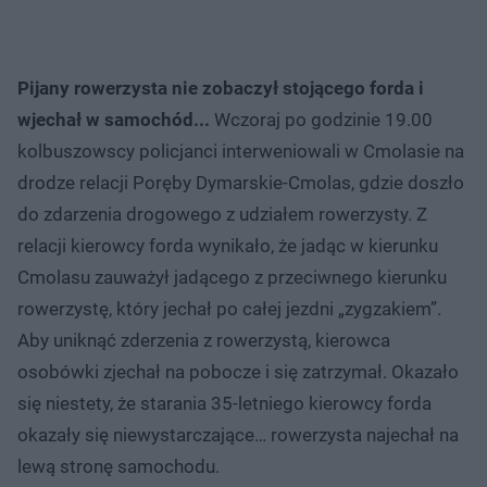
Pijany rowerzysta nie zobaczył stojącego forda i
wjechał w samochód...
Wczoraj po godzinie 19.00
kolbuszowscy policjanci interweniowali w Cmolasie na
drodze relacji Poręby Dymarskie-Cmolas, gdzie doszło
do zdarzenia drogowego z udziałem rowerzysty. Z
relacji kierowcy forda wynikało, że jadąc w kierunku
Cmolasu zauważył jadącego z przeciwnego kierunku
rowerzystę, który jechał po całej jezdni „zygzakiem”.
Aby uniknąć zderzenia z rowerzystą, kierowca
osobówki zjechał na pobocze i się zatrzymał. Okazało
się niestety, że starania 35-letniego kierowcy forda
okazały się niewystarczające… rowerzysta najechał na
lewą stronę samochodu.