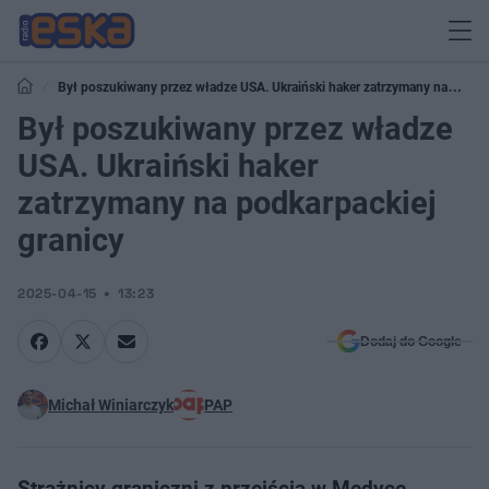
Był poszukiwany przez władze USA. Ukraiński haker zatrzymany na
podkarpackiej granicy
Był poszukiwany przez władze
USA. Ukraiński haker
zatrzymany na podkarpackiej
granicy
2025-04-15
13:23
Dodaj do Google
Michał Winiarczyk
PAP
Strażnicy graniczni z przejścia w Medyce