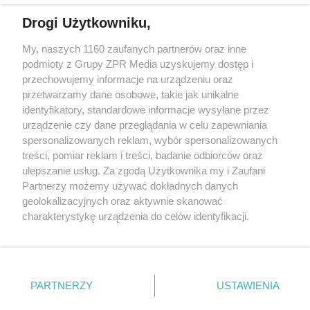
Drogi Użytkowniku,
My, naszych 1160 zaufanych partnerów oraz inne
Żaden utwór zamieszczony w serwisie nie może być powielany i
podmioty z Grupy ZPR Media uzyskujemy dostęp i
rozpowszechniany lub dalej rozpowszechniany w jakikolwiek sposób (w
przechowujemy informacje na urządzeniu oraz
tym także elektroniczny lub mechaniczny) na jakimkolwiek polu
eksploatacji w jakiejkolwiek formie, włącznie z umieszczaniem w
przetwarzamy dane osobowe, takie jak unikalne
Internecie bez pisemnej zgody właściciela praw. Jakiekolwiek użycie lub
identyfikatory, standardowe informacje wysyłane przez
wykorzystanie utworów w całości lub w części z naruszeniem prawa,
tzn. bez właściwej zgody, jest zabronione pod groźbą kary i może być
urządzenie czy dane przeglądania w celu zapewniania
ścigane prawnie.
spersonalizowanych reklam, wybór spersonalizowanych
treści, pomiar reklam i treści, badanie odbiorców oraz
ulepszanie usług. Za zgodą Użytkownika my i Zaufani
Partnerzy możemy używać dokładnych danych
geolokalizacyjnych oraz aktywnie skanować
charakterystykę urządzenia do celów identyfikacji.
Ponieważ cenimy Twoją prywatność, prosimy o zgodę na
O nas
korzystanie z tych technologii poprzez kliknięcie
Informacje prawne
„Akceptuję”. Zgoda jest dobrowolna i zawsze możesz ją
zmienić/wycofać klikając przycisk ustawień prywatności
PARTNERZY
USTAWIENIA
Nasze serwisy
znajdujący się w lewym dolnym rogu strony
. Niektóre