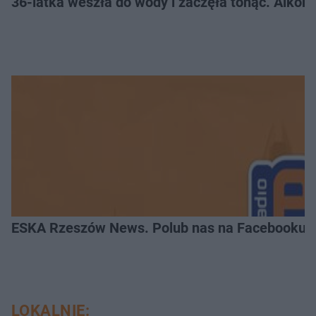
36-latka weszła do wody i zaczęła tonąć. Alkom
ESKA Rzeszów News. Polub nas na Facebooku!
LOKALNIE: