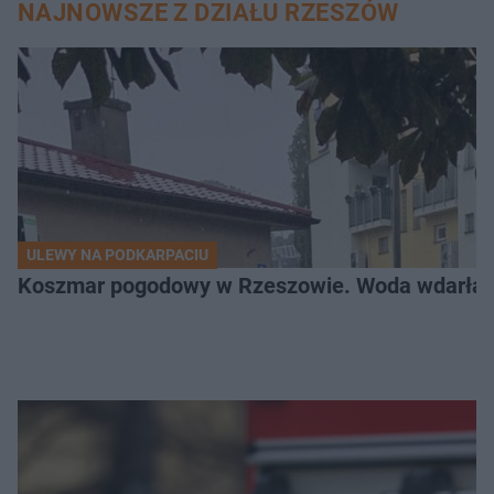
NAJNOWSZE Z DZIAŁU RZESZÓW
ULEWY NA PODKARPACIU
Koszmar pogodowy w Rzeszowie. Woda wdarła si