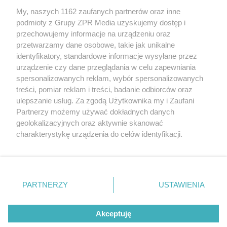
My, naszych 1162 zaufanych partnerów oraz inne
Żaden utwór zamieszczony w serwisie nie może być powielany i
podmioty z Grupy ZPR Media uzyskujemy dostęp i
rozpowszechniany lub dalej rozpowszechniany w jakikolwiek sposób (w
przechowujemy informacje na urządzeniu oraz
tym także elektroniczny lub mechaniczny) na jakimkolwiek polu
eksploatacji w jakiejkolwiek formie, włącznie z umieszczaniem w
przetwarzamy dane osobowe, takie jak unikalne
Internecie bez pisemnej zgody właściciela praw. Jakiekolwiek użycie lub
identyfikatory, standardowe informacje wysyłane przez
wykorzystanie utworów w całości lub w części z naruszeniem prawa,
tzn. bez właściwej zgody, jest zabronione pod groźbą kary i może być
urządzenie czy dane przeglądania w celu zapewniania
ścigane prawnie.
spersonalizowanych reklam, wybór spersonalizowanych
treści, pomiar reklam i treści, badanie odbiorców oraz
ulepszanie usług. Za zgodą Użytkownika my i Zaufani
Partnerzy możemy używać dokładnych danych
geolokalizacyjnych oraz aktywnie skanować
charakterystykę urządzenia do celów identyfikacji.
Ponieważ cenimy Twoją prywatność, prosimy o zgodę na
O nas
korzystanie z tych technologii poprzez kliknięcie
Informacje prawne
„Akceptuję”. Zgoda jest dobrowolna i zawsze możesz ją
zmienić/wycofać klikając przycisk ustawień prywatności
PARTNERZY
USTAWIENIA
Nasze serwisy
znajdujący się w lewym dolnym rogu strony
. Niektóre
rodzaje przetwarzania danych nie wymagają zgody
© 2026 Grupa ZPR Media
Akceptuję
użytkownika, ale masz prawo sprzeciwić się takiemu
przetwarzaniu. Preferencje będą miały zastosowanie tylko