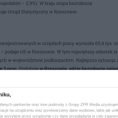
opolskim – 2,9%). W kraju stopa bezrobocia
daje Urząd Statystyczny w Rzeszowie.
zarejestrowanych w urzędach pracy wyniosła 65,4 tys. os
u – podaje US w Rzeszowie. W tym największy odsetek s
nych w województwie podkarpackim. Najlepsza sytuacja 
e 3 proc.
Podobnie
w Rzeszowie, gdzie bezrobocie osiąg
.,
stalowowolskim
- 4,9 proc., a także
mieleckim
- 5,4 pro
niku,
fanych partnerów oraz inne podmioty z Grupy ZPR Media uzyskujem
cje na urządzeniu oraz przetwarzamy dane osobowe, takie jak unika
je wysyłane przez urządzenie czy dane przeglądania w celu zapewn