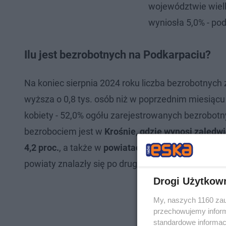
województwie wielk
wyniosła 5,0% - po
Ilu jest bezrobotnych na Podkarpaciu?
Na koniec sierpnia 2024 roku liczba bezrobotnych 
wyższa o 0,8 tys. osób niż w poprzednim miesiąc
kobiety - 52,0% ogółu zarejestrowanych bezrobot
bezrobociem jest w
Krośnie, gdzie wynosi zaledwi
4,2 proc.
, a także w
powiatach dębickim
- 4,5 proc
powiaty znalazły się po drugiej stronie tabeli?
Drogi Użytkow
My, naszych 1160 zau
przechowujemy informa
standardowe informac