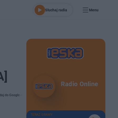
Słuchaj radia
Menu
A]
Radio Online
daj do Google
TERAZ GRAMY