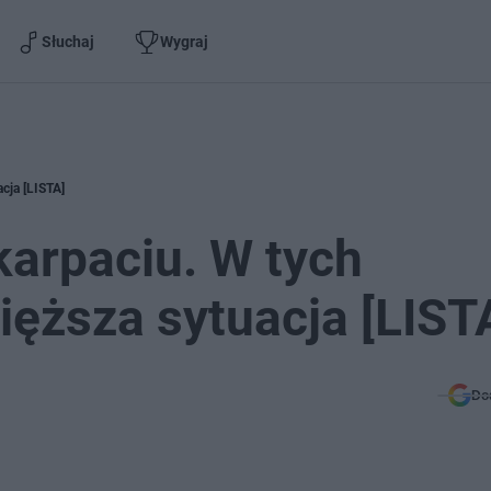
Słuchaj
Wygraj
cja [LISTA]
arpaciu. W tych
ięższa sytuacja [LIST
Do