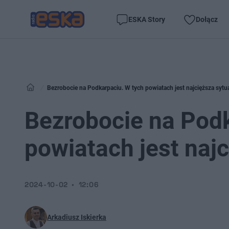
ESKA Story
Dołącz
Bezrobocie na Podkarpaciu. W tych powiatach jest najcięższa sytua
Bezrobocie na Podk
powiatach jest najc
2024-10-02
12:06
Arkadiusz Iskierka