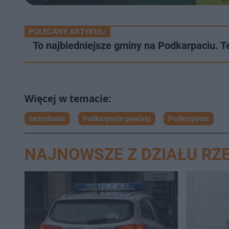
POLECANY ARTYKUŁ:
To najbiedniejsze gminy na Podkarpaciu. T
bezrobocie
Podkarpacie powiaty
Podkarpacie
NAJNOWSZE Z DZIAŁU RZ