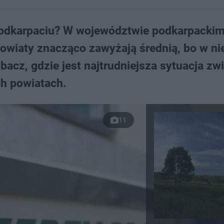
 Podkarpaciu? W województwie podkarpacki
powiaty znacząco zawyżają średnią, bo w ni
bacz, gdzie jest najtrudniejsza sytuacja zw
h powiatach.
11