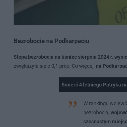
Bezrobocie na Podkarpaciu
Stopa bezrobocia na koniec sierpnia 2024 r. wyni
zwiększyła się o 0,1 proc. Co więcej,
na Podkarpaci
Śmierć 4 letniego Patryka na
W rankingu wojewó
bezrobocia,
wojewó
szesnastym miejs