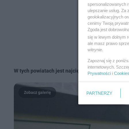
spersonalizowanych re
ulepszanie usług. Za
geolokalizacyjnych or
cenimy Twoją prywatno
Zgoda jest dobrowoln
się w lewym dolnym r
ale masz prawo sprzec
witrynie.
Zapoznaj się z poniż
internetowych. Szcze
W tych powiatach jest najcięższa sytuacja związ
Prywatności
i
Cookie
PARTNERZY