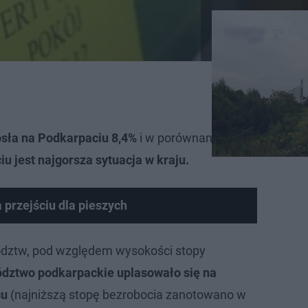
osła na Podkarpaciu 8,4%
i w porównaniu z poprzednim 
u jest najgorsza sytuacja w kraju.
 przejściu dla pieszych
dztw, pod względem wysokości stopy
dztwo podkarpackie uplasowało się na
cu
(najniższą stopę bezrobocia zanotowano w