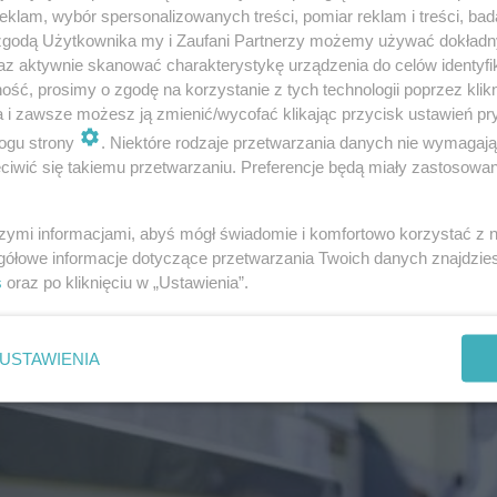
klam, wybór spersonalizowanych treści, pomiar reklam i treści, bad
 zgodą Użytkownika my i Zaufani Partnerzy możemy używać dokład
az aktywnie skanować charakterystykę urządzenia do celów identyfi
ść, prosimy o zgodę na korzystanie z tych technologii poprzez klikn
a i zawsze możesz ją zmienić/wycofać klikając przycisk ustawień pr
ogu strony
. Niektóre rodzaje przetwarzania danych nie wymagaj
iwić się takiemu przetwarzaniu. Preferencje będą miały zastosowanie
szymi informacjami, abyś mógł świadomie i komfortowo korzystać z
gółowe informacje dotyczące przetwarzania Twoich danych znajdzi
ana z bezrobociem?
s
oraz po kliknięciu w „Ustawienia”.
USTAWIENIA