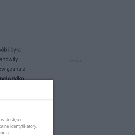
ób i była
tanowiły
związana z
nęło tylko
c. Które
y dostęp i
lne identyfikatory,
iania