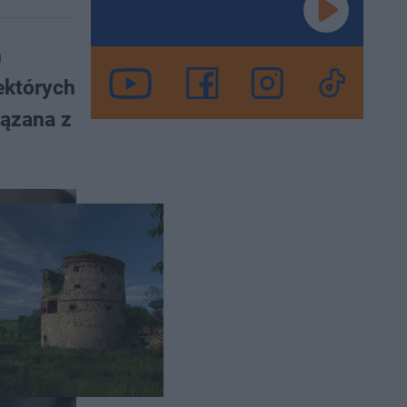
m
ektórych
iązana z