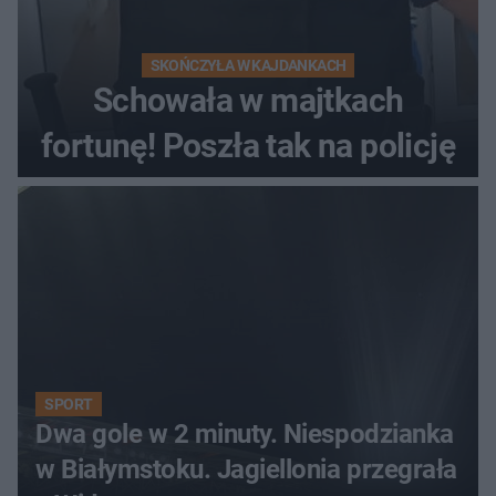
SKOŃCZYŁA W KAJDANKACH
Schowała w majtkach
fortunę! Poszła tak na policję
SPORT
Dwa gole w 2 minuty. Niespodzianka
w Białymstoku. Jagiellonia przegrała