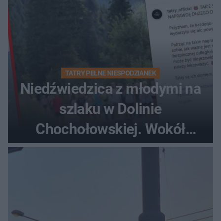
TATRY PEŁNE NIESPODZIANEK
Niedźwiedzica z młodymi na
szlaku w Dolinie
Chochołowskiej. Wokół
turyści!