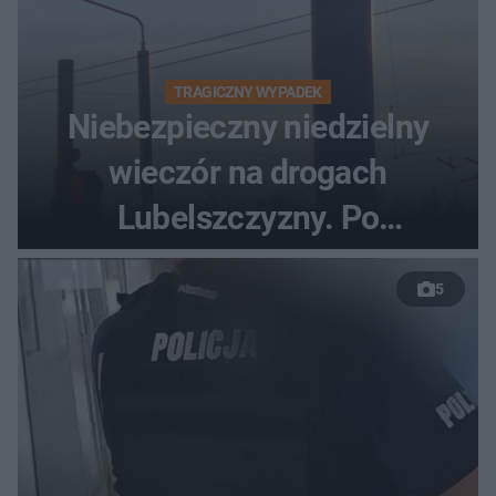
TRAGICZNY WYPADEK
Niebezpieczny niedzielny
wieczór na drogach
Lubelszczyzny. Po
nieudanym manewrze
5
wyprzedzania zginął
kierowca auta