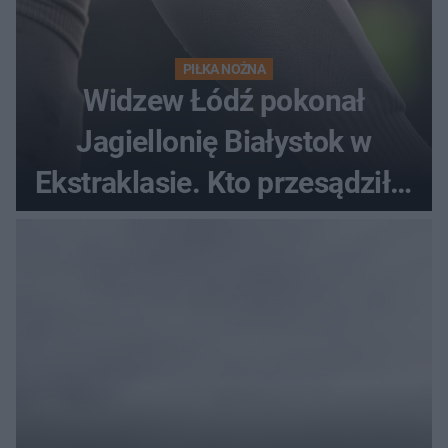
PIŁKA NOŻNA
Widzew Łódź pokonał
Jagiellonię Białystok w
Ekstraklasie. Kto przesądził o
losach meczu?