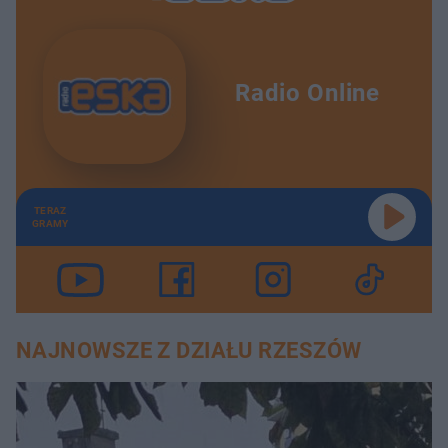
Radio Online
TERAZ
GRAMY
NAJNOWSZE Z DZIAŁU RZESZÓW