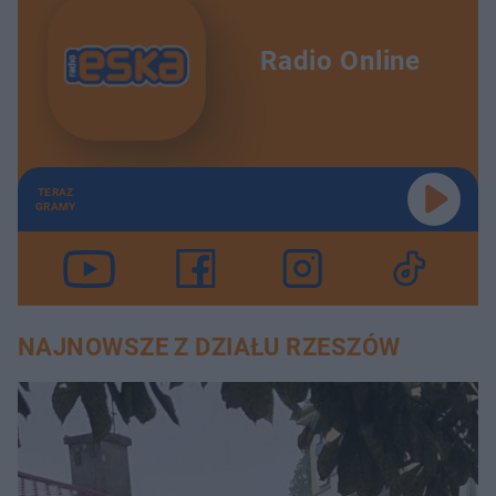
Radio Online
TERAZ
GRAMY
NAJNOWSZE Z DZIAŁU RZESZÓW