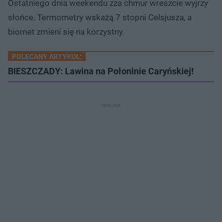
Ostatniego dnia weekendu zza chmur wreszcie wyjrzy
słońce. Termometry wskażą 7 stopni Celsjusza, a
biomet zmieni się na korzystny.
POLECANY ARTYKUŁ:
BIESZCZADY: Lawina na Połoninie Caryńskiej!