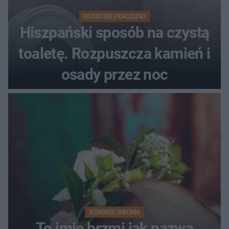
DOMOWE PORZĄDKI
Hiszpański sposób na czystą
toaletę. Rozpuszcza kamień i
osady przez noc
RZADKIE IMIONA
To imię brzmi jak nazwa