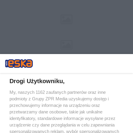
Drogi Użytkowniku,
My, naszych 1162 zaufanych partnerów oraz inne
Żaden utwór zamieszczony w serwisie nie może być powielany i
podmioty z Grupy ZPR Media uzyskujemy dostęp i
rozpowszechniany lub dalej rozpowszechniany w jakikolwiek sposób (w
tym także elektroniczny lub mechaniczny) na jakimkolwiek polu
przechowujemy informacje na urządzeniu oraz
eksploatacji w jakiejkolwiek formie, włącznie z umieszczaniem w
przetwarzamy dane osobowe, takie jak unikalne
Internecie bez pisemnej zgody właściciela praw. Jakiekolwiek użycie lub
identyfikatory, standardowe informacje wysyłane przez
wykorzystanie utworów w całości lub w części z naruszeniem prawa,
tzn. bez właściwej zgody, jest zabronione pod groźbą kary i może być
urządzenie czy dane przeglądania w celu zapewniania
ścigane prawnie.
spersonalizowanych reklam, wybór spersonalizowanych