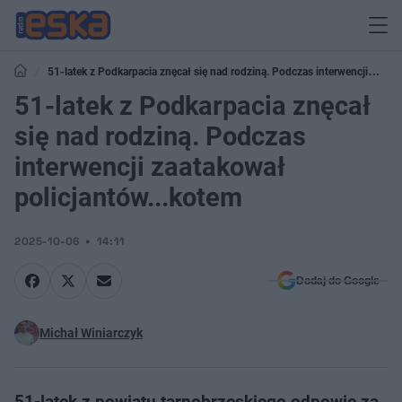
51-latek z Podkarpacia znęcał się nad rodziną. Podczas interwencji
zaatakował policjantów...kotem
51-latek z Podkarpacia znęcał
się nad rodziną. Podczas
interwencji zaatakował
policjantów...kotem
2025-10-06
14:11
Dodaj do Google
Michał Winiarczyk
51-latek z powiatu tarnobrzeskiego odpowie za