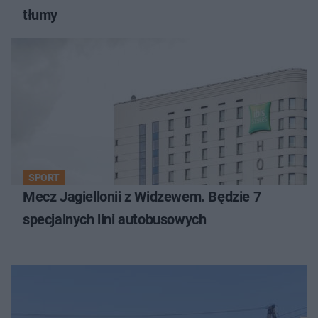
tłumy
SPORT
Mecz Jagiellonii z Widzewem. Będzie 7
specjalnych lini autobusowych