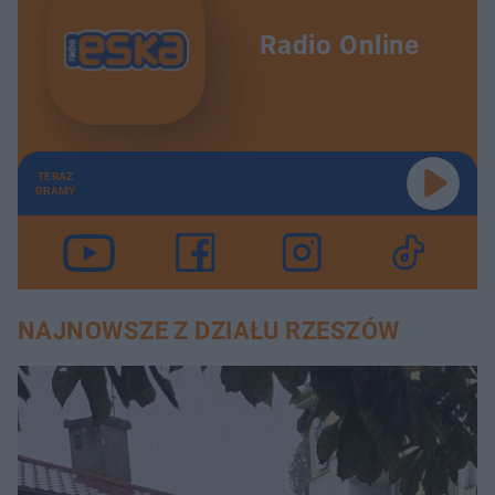
Radio Online
TERAZ
GRAMY
NAJNOWSZE Z DZIAŁU RZESZÓW