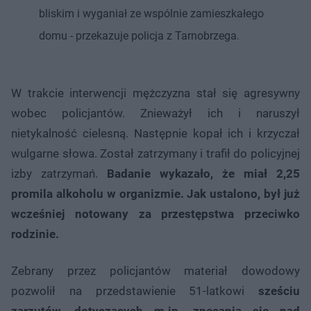
bliskim i wyganiał ze wspólnie zamieszkałego
domu - przekazuje policja z Tarnobrzega.
W trakcie interwencji mężczyzna stał się agresywny
wobec policjantów. Znieważył ich i naruszył
nietykalność cielesną. Następnie kopał ich i krzyczał
wulgarne słowa. Został zatrzymany i trafił do policyjnej
izby zatrzymań.
Badanie wykazało, że miał 2,25
promila alkoholu w organizmie. Jak ustalono, był już
wcześniej notowany za przestępstwa przeciwko
rodzinie.
Zebrany przez policjantów materiał dowodowy
pozwolił na przedstawienie 51-latkowi
sześciu
zarzutów, dotyczących m.in. znęcania się nad