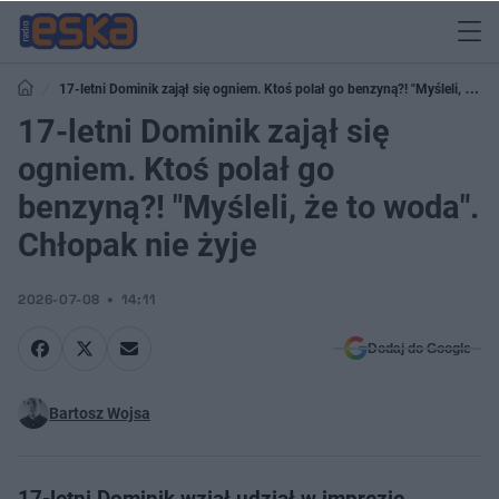
17-letni Dominik zajął się ogniem. Ktoś polał go benzyną?! "Myśleli, że to
woda". Chłopak nie żyje
17-letni Dominik zajął się
ogniem. Ktoś polał go
benzyną?! "Myśleli, że to woda".
Chłopak nie żyje
2026-07-08
14:11
Dodaj do Google
Bartosz Wojsa
17-letni Dominik wziął udział w imprezie