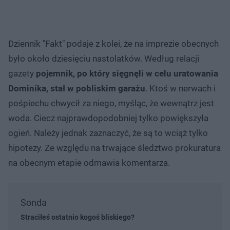
Dziennik "Fakt" podaje z kolei, że na imprezie obecnych
było około dziesięciu nastolatków. Według relacji
gazety
pojemnik, po który sięgnęli w celu uratowania
Dominika, stał w pobliskim garażu
. Ktoś w nerwach i
pośpiechu chwycił za niego, myśląc, że wewnątrz jest
woda. Ciecz najprawdopodobniej tylko powiększyła
ogień. Należy jednak zaznaczyć, że są to wciąż tylko
hipotezy. Ze względu na trwające śledztwo prokuratura
na obecnym etapie odmawia komentarza.
Sonda
Straciłeś ostatnio kogoś bliskiego?