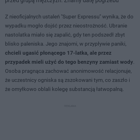
przed grupą mężczyzn. Znamy datę pogrzebu
Z nieoficjalnych ustaleń "Super Expressu" wynika, że do
wypadku mogło dojść przez nieostrożność. Ubranie
nastolatka miało się zapalić, gdy ten podszedł zbyt
blisko paleniska. Jego znajomi, w przypływie paniki,
chcieli ugasić płonącego 17-latka, ale przez
przypadek mieli użyć do tego benzyny zamiast wody
.
Osoba pragnąca zachować anonimowość relacjonuje,
że uczestnicy ogniska są zszokowani tym, co zaszło i
że omyłkowo oblali kolegę substancją łatwopalną.