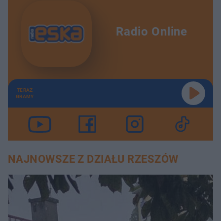
Radio Online
TERAZ
GRAMY
NAJNOWSZE Z DZIAŁU RZESZÓW