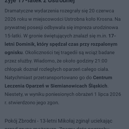
żyje 17-latek z Ustrobnej
Dramatyczne wydarzenia rozegrały się 20 czerwca
2026 roku w miejscowości Ustrobna koło Krosna. Na
prywatnej posesji odbywała się impreza urodzinowa
15-latki. W gronie świętujących znalazł się m.in.
17-
letni Dominik, który spędzał czas przy rozpalonym
ognisku
. Okoliczności tej tragedii są wciąż badane
przez służby. Wiadomo, że około godziny 21:00
chłopak doznał rozległych oparzeń całego ciała.
Natychmiast przetransportowano go do
Centrum
Leczenia Oparzeń w Siemianowicach Śląskich
.
Niestety, w wyniku poniesionych obrażeń 1 lipca 2026
r. stwierdzono jego zgon.
Pokój Zbrodni - 13-letni Mikołaj zginął uciekając