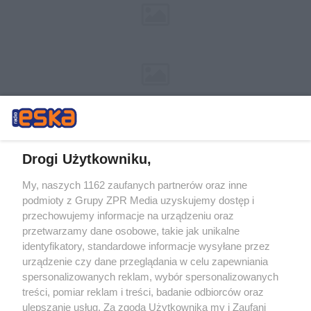
Drogi Użytkowniku,
My, naszych 1162 zaufanych partnerów oraz inne
Żaden utwór zamieszczony w serwisie nie może być powielany i
podmioty z Grupy ZPR Media uzyskujemy dostęp i
rozpowszechniany lub dalej rozpowszechniany w jakikolwiek sposób (w
przechowujemy informacje na urządzeniu oraz
tym także elektroniczny lub mechaniczny) na jakimkolwiek polu
eksploatacji w jakiejkolwiek formie, włącznie z umieszczaniem w
przetwarzamy dane osobowe, takie jak unikalne
Internecie bez pisemnej zgody właściciela praw. Jakiekolwiek użycie lub
identyfikatory, standardowe informacje wysyłane przez
wykorzystanie utworów w całości lub w części z naruszeniem prawa,
tzn. bez właściwej zgody, jest zabronione pod groźbą kary i może być
urządzenie czy dane przeglądania w celu zapewniania
ścigane prawnie.
spersonalizowanych reklam, wybór spersonalizowanych
treści, pomiar reklam i treści, badanie odbiorców oraz
ulepszanie usług. Za zgodą Użytkownika my i Zaufani