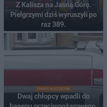
Z Kalisza na Jasną Górę.
Pielgrzymi dziś wyruszyli po
raz 389.
DRAMAT W SZCZECINIE
Dwaj chłopcy wpadli do
basenu przeciwpożarowego.