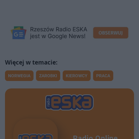
NORWEGIA
ZAROBKI
KIEROWCY
PRACA
Radio Online