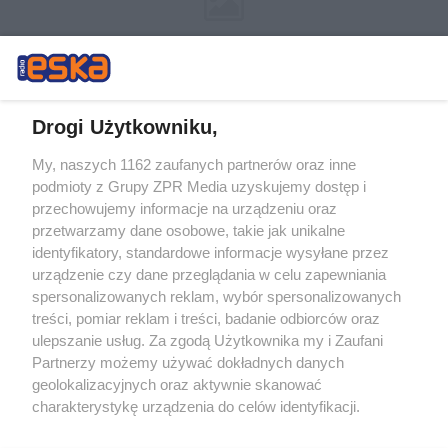
Drogi Użytkowniku,
My, naszych 1162 zaufanych partnerów oraz inne
Żaden utwór zamieszczony w serwisie nie może być powielany i
podmioty z Grupy ZPR Media uzyskujemy dostęp i
rozpowszechniany lub dalej rozpowszechniany w jakikolwiek sposób (w
przechowujemy informacje na urządzeniu oraz
tym także elektroniczny lub mechaniczny) na jakimkolwiek polu
eksploatacji w jakiejkolwiek formie, włącznie z umieszczaniem w
przetwarzamy dane osobowe, takie jak unikalne
Internecie bez pisemnej zgody właściciela praw. Jakiekolwiek użycie lub
identyfikatory, standardowe informacje wysyłane przez
wykorzystanie utworów w całości lub w części z naruszeniem prawa,
tzn. bez właściwej zgody, jest zabronione pod groźbą kary i może być
urządzenie czy dane przeglądania w celu zapewniania
ścigane prawnie.
spersonalizowanych reklam, wybór spersonalizowanych
treści, pomiar reklam i treści, badanie odbiorców oraz
ulepszanie usług. Za zgodą Użytkownika my i Zaufani
Partnerzy możemy używać dokładnych danych
geolokalizacyjnych oraz aktywnie skanować
charakterystykę urządzenia do celów identyfikacji.
Ponieważ cenimy Twoją prywatność, prosimy o zgodę na
O nas