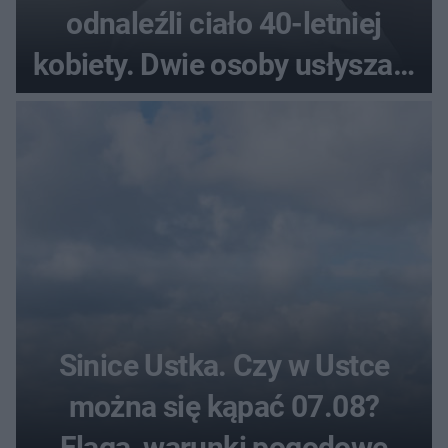
odnaleźli ciało 40-letniej
kobiety. Dwie osoby usłyszały
zarzut zabójstwa
Sinice Ustka. Czy w Ustce
można się kąpać 07.08?
Flaga, warunki pogodowe