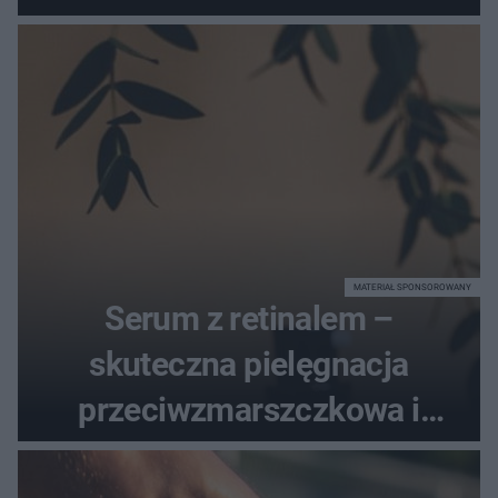
dotrzymał słowa?
MATERIAŁ SPONSOROWANY
Serum z retinalem –
skuteczna pielęgnacja
przeciwzmarszczkowa i
regenerująca