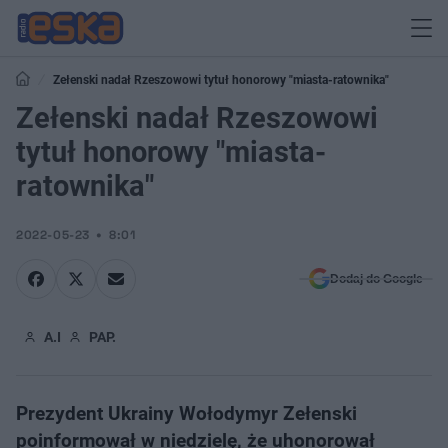
Zełenski nadał Rzeszowowi tytuł honorowy "miasta-ratownika"
Zełenski nadał Rzeszowowi
tytuł honorowy "miasta-
ratownika"
2022-05-23
8:01
Dodaj do Google
A.I
PAP.
Prezydent Ukrainy Wołodymyr Zełenski
poinformował w niedzielę, że uhonorował