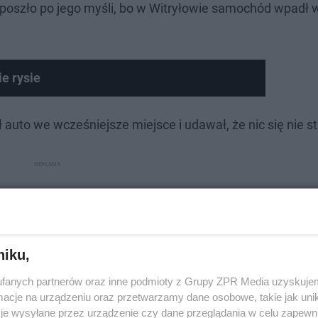
 poszło po jego myśli, bo w Witryłowie samochód wpadł w 
e rysie
eo
 auto we wcześniejsze miejsce i udawał, że nic się nie st
niku,
fanych partnerów oraz inne podmioty z Grupy ZPR Media uzyskujem
cje na urządzeniu oraz przetwarzamy dane osobowe, takie jak unika
je wysyłane przez urządzenie czy dane przeglądania w celu zapewn