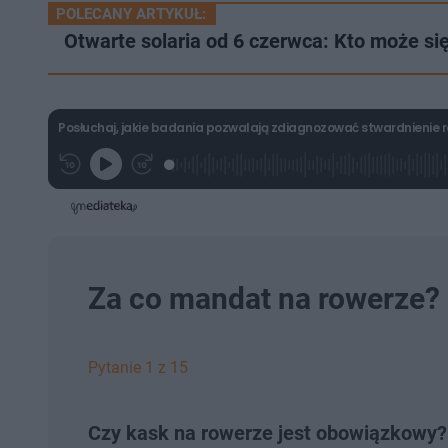
POLECANY ARTYKUŁ:
Otwarte solaria od 6 czerwca: Kto może s
Posłuchaj, jakie badania pozwalają zdiagnozować stwardnienie 
L
P
P
G
o
r
r
r
a
z
z
a
d
e
e
j
e
w
w
d
i
i
:
ń
ń
4
1
1
.
0
0
2
s
s
Za co mandat na rowerze?
1
d
d
%
o
o
t
p
u
r
ł
z
Pytanie 1 z 15
u
o
d
u
Czy kask na rowerze jest obowiązkowy?