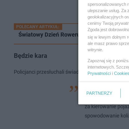
spersonalizowanych re
ulepszanie usług. Za
geolokalizacyjnych or
cenimy Twoją prywatno
POLECANY ARTYKUŁ:
Zgoda jest dobrowoln
Światowy Dzień Roweru 3 czerwca. Czy wie
się w lewym dolnym r
ale masz prawo sprzec
witrynie.
Będzie kara
Zapoznaj się z poniż
internetowych. Szcze
Policjanci przesłuchali świadków i zabezpieczyli śla
Prywatności
i
Cookie
- Za krótkotrwałe u
PARTNERZY
do 8 lat pozbawien
za kierowanie poja
spowodowanie koliz