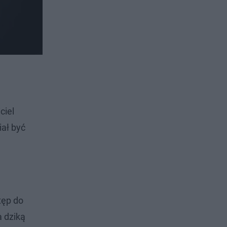
ciel
ał być
tęp do
a dziką