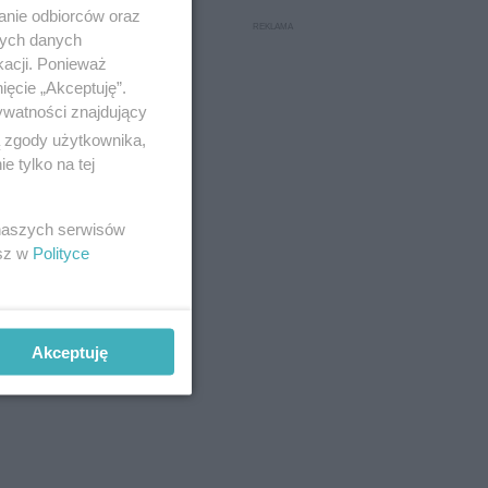
anie odbiorców oraz
nych danych
kacji. Ponieważ
ięcie „Akceptuję”.
ywatności znajdujący
ą zgody użytkownika,
 tylko na tej
 naszych serwisów
esz w
Polityce
Akceptuję