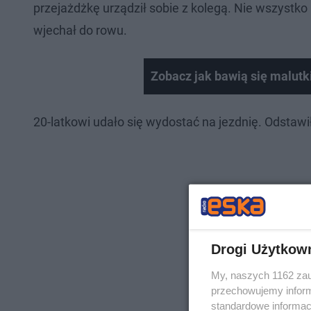
przejażdżkę urządził sobie z kolegą. Nie wszystko
wjechał do rowu.
Zobacz jak bawią się malutki
Nie można odtworzyć wid
20-latkowi udało się wydostać na jezdnię. Odstawił
Spróbuj ponownie
Drogi Użytkow
My, naszych 1162 zau
przechowujemy informa
standardowe informac