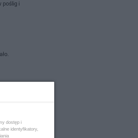
poślig i
ało.
y dostęp i
lne identyfikatory,
iania