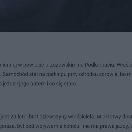
emiennej w powiecie brzozowskim na Podkarpaciu. Właści
 Samochód stał na parkingu przy ośrodku zdrowia, bo mi
eździł jego autem i co się stało.
est 20-letni brat dziewczyny właściciela. Miał łatwy dos
orsza, był pod wpływem alkoholu i nie ma prawa jazdy, 