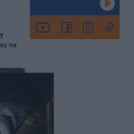
ny
esz na