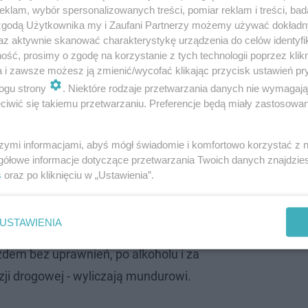
klam, wybór spersonalizowanych treści, pomiar reklam i treści, bad
 zgodą Użytkownika my i Zaufani Partnerzy możemy używać dokład
az aktywnie skanować charakterystykę urządzenia do celów identyfi
ść, prosimy o zgodę na korzystanie z tych technologii poprzez klikn
a i zawsze możesz ją zmienić/wycofać klikając przycisk ustawień pr
sz, co musi mieć rower, by nie dostać m…
ogu strony
. Niektóre rodzaje przetwarzania danych nie wymagaj
iwić się takiemu przetwarzaniu. Preferencje będą miały zastosowanie
szymi informacjami, abyś mógł świadomie i komfortowo korzystać z
gółowe informacje dotyczące przetwarzania Twoich danych znajdzi
dy. 20-latek już uslyszał zarzuty:
s
oraz po kliknięciu w „Ustawienia”.
życie pojazdu i jego uszkodzenie grozi kara
USTAWIENIA
ia wolności. Młody mężczyzna odpowie także
zdem bez uprawnień, po alkoholu i za
ji drogowej - wyliczają mundurowi.