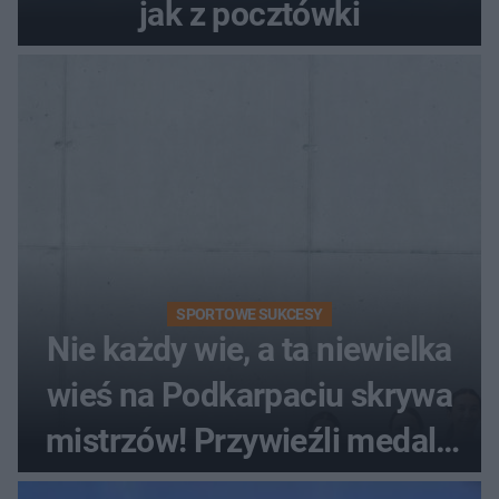
jak z pocztówki
SPORTOWE SUKCESY
Nie każdy wie, a ta niewielka
wieś na Podkarpaciu skrywa
mistrzów! Przywieźli medale
z mistrzostw Europy