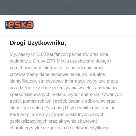
Drogi Użytkowniku,
My, naszych 1160 zaufanych partnerów oraz inne
Żaden utwór zamieszczony w serwisie nie może być powielany i
podmioty z Grupy ZPR Media uzyskujemy dostęp i
rozpowszechniany lub dalej rozpowszechniany w jakikolwiek sposób (w
tym także elektroniczny lub mechaniczny) na jakimkolwiek polu
przechowujemy informacje na urządzeniu oraz
eksploatacji w jakiejkolwiek formie, włącznie z umieszczaniem w
przetwarzamy dane osobowe, takie jak unikalne
Internecie bez pisemnej zgody właściciela praw. Jakiekolwiek użycie lub
identyfikatory, standardowe informacje wysyłane przez
wykorzystanie utworów w całości lub w części z naruszeniem prawa,
tzn. bez właściwej zgody, jest zabronione pod groźbą kary i może być
urządzenie czy dane przeglądania w celu zapewniania
ścigane prawnie.
spersonalizowanych reklam, wybór spersonalizowanych
treści, pomiar reklam i treści, badanie odbiorców oraz
ulepszanie usług. Za zgodą Użytkownika my i Zaufani
Partnerzy możemy używać dokładnych danych
geolokalizacyjnych oraz aktywnie skanować
charakterystykę urządzenia do celów identyfikacji.
Ponieważ cenimy Twoją prywatność, prosimy o zgodę na
O nas