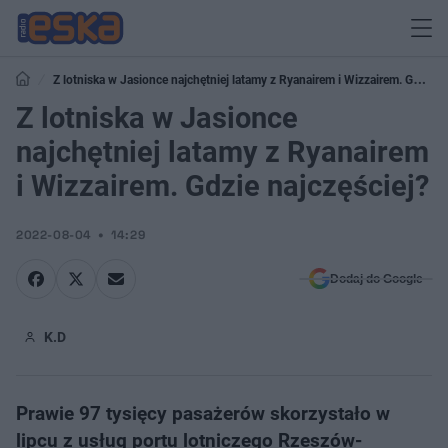
Z lotniska w Jasionce najchętniej latamy z Ryanairem i Wizzairem. Gdzie
najczęściej?
Z lotniska w Jasionce
najchętniej latamy z Ryanairem
i Wizzairem. Gdzie najczęściej?
2022-08-04
14:29
Dodaj do Google
K.D
Prawie 97 tysięcy pasażerów skorzystało w
lipcu z usług portu lotniczego Rzeszów-