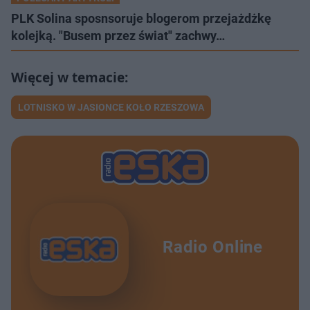
PLK Solina sposnsoruje blogerom przejażdżkę
kolejką. "Busem przez świat" zachwy…
LOTNISKO W JASIONCE KOŁO RZESZOWA
Radio Online