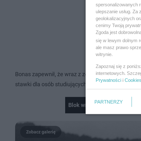
spersonalizowanych re
ulepszanie usług. Za
geolokalizacyjnych or
cenimy Twoją prywatno
Zgoda jest dobrowoln
się w lewym dolnym r
ale masz prawo sprzec
witrynie.
Zapoznaj się z poniż
internetowych. Szcze
Bonas zapewnił, że wraz z zespołem stara się ne
Prywatności
i
Cookie
stawki dla osób studiujących na UW.
PARTNERZY
Blok wrasta w Orlen przy Mo