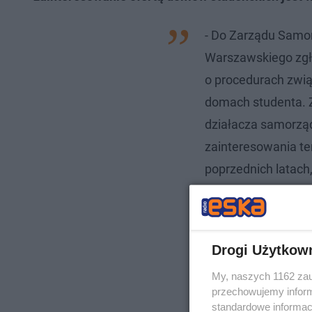
- Do Zarządu Samo
Warszawskiego zgł
o procedurach zwi
domach studenta. 
działacza samorzą
zainteresowania te
poprzednich latach, 
ktoś decyduje się 
przewodniczący.
Drogi Użytkow
My, naszych 1162 zau
przechowujemy informa
standardowe informac