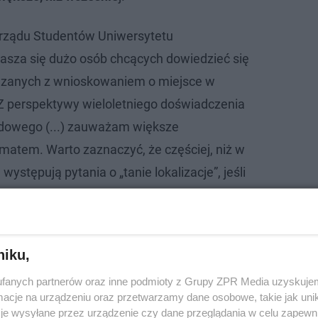
rządu Studentów Uniwersytetu
asza się dużo osób chcących dowiedzieć się
ązanych z wnioskowaniem o miejsce w
Z perspektywy wieloletniego doświadczenia
dowego (...) zauważam większe
matem. Warto zaznaczyć, że częściej, niż w
występują pytania o „tanie lokalizacje”, jeśli
na poszukiwanie mieszkania – dodał
niku,
fanych partnerów oraz inne podmioty z Grupy ZPR Media uzyskujem
cje na urządzeniu oraz przetwarzamy dane osobowe, takie jak unika
je wysyłane przez urządzenie czy dane przeglądania w celu zapewn