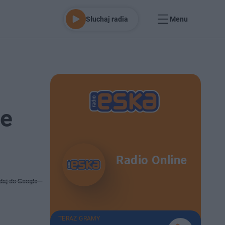
Słuchaj radia
Menu
ie
Radio Online
daj do Google
TERAZ GRAMY