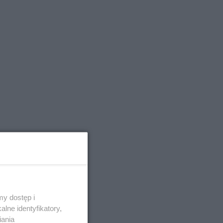
y dostęp i
lne identyfikatory,
iania