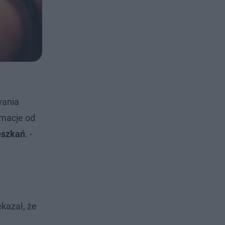
wania
rmacje od
eszkań
. -
kazał, że