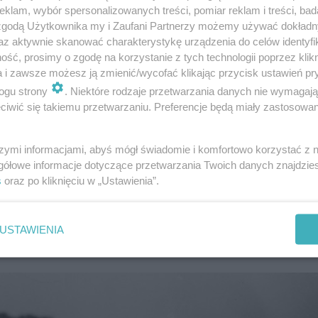
klam, wybór spersonalizowanych treści, pomiar reklam i treści, bad
 zgodą Użytkownika my i Zaufani Partnerzy możemy używać dokład
az aktywnie skanować charakterystykę urządzenia do celów identyfi
ść, prosimy o zgodę na korzystanie z tych technologii poprzez klikn
a i zawsze możesz ją zmienić/wycofać klikając przycisk ustawień pr
ogu strony
. Niektóre rodzaje przetwarzania danych nie wymagaj
iwić się takiemu przetwarzaniu. Preferencje będą miały zastosowanie
szymi informacjami, abyś mógł świadomie i komfortowo korzystać z
gółowe informacje dotyczące przetwarzania Twoich danych znajdzi
gocjować z prywatnymi właścicielami akademików prefer
s
oraz po kliknięciu w „Ustawienia”.
USTAWIENIA
gilskiej w Krakowie