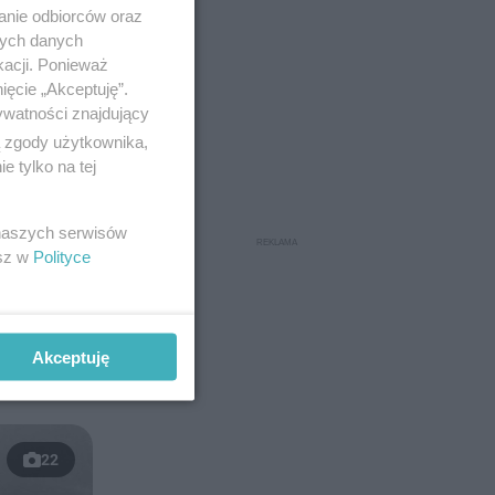
anie odbiorców oraz
nych danych
kacji. Ponieważ
ięcie „Akceptuję”.
ywatności znajdujący
ą zgody użytkownika,
 tylko na tej
 naszych serwisów
esz w
Polityce
encyjne
Akceptuję
22