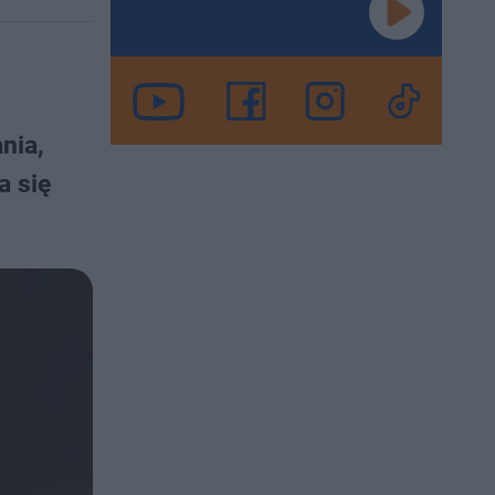
nia,
a się