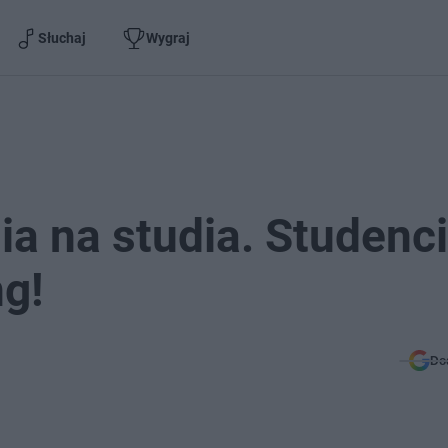
Słuchaj
Wygraj
a na studia. Studenc
ng!
Do