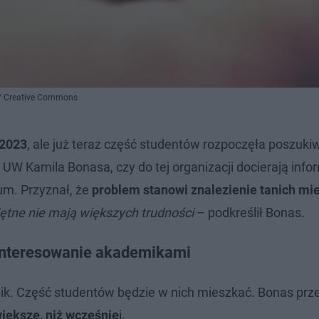
g!/ Creative Commons
/2023
, ale już teraz część studentów rozpoczęła poszuki
W Kamila Bonasa, czy do tej organizacji docierają info
um. Przyznał, że
problem stanowi znalezienie tanich mi
jętne nie mają większych trudności
– podkreślił Bonas.
interesowanie akademikami
k. Część studentów będzie w nich mieszkać. Bonas prze
iększe, niż wcześnie
j.