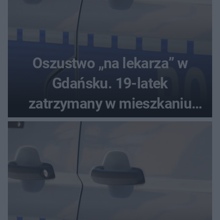
Oszustwo „na lekarza” w
Gdańsku. 19-latek
zatrzymany w mieszkaniu
seniora