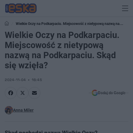
Wielkie Oczy na Podkarpaciu. Miejscowość z nietypową nazwą na
Podkarpaciu. Skąd się wzięła?
Wielkie Oczy na Podkarpaciu.
Miejscowość z nietypową
nazwą na Podkarpaciu. Skąd
się wzięła?
2024-11-04
16:45
Dodaj do Google
Anna Miler
Skąd pochodzi nazwa Wielkie Oczy?