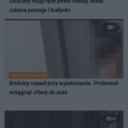
Strażacy mają ręce pełne roboty, woda
zalewa posesje i budynki
5
NAPAD NA OCHOCIE
Brutalny napad przy wpłatomacie. Próbowali
wciągnąć ofiarę do auta
18