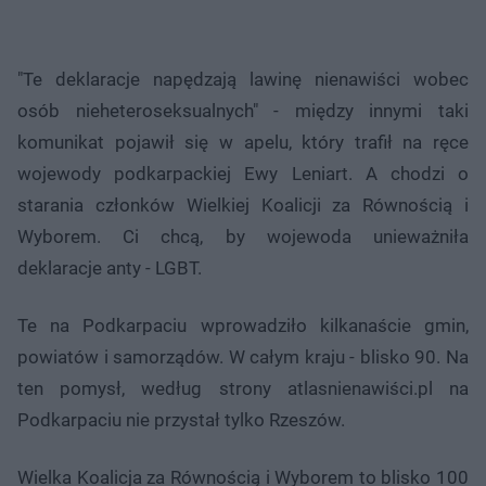
"Te deklaracje napędzają lawinę nienawiści wobec
osób nieheteroseksualnych" - między innymi taki
komunikat pojawił się w apelu, który trafił na ręce
wojewody podkarpackiej Ewy Leniart. A chodzi o
starania członków Wielkiej Koalicji za Równością i
Wyborem. Ci chcą, by wojewoda unieważniła
deklaracje anty - LGBT.
Te na Podkarpaciu wprowadziło kilkanaście gmin,
powiatów i samorządów. W całym kraju - blisko 90. Na
ten pomysł, według strony atlasnienawiści.pl na
Podkarpaciu nie przystał tylko Rzeszów.
Wielka Koalicja za Równością i Wyborem to blisko 100