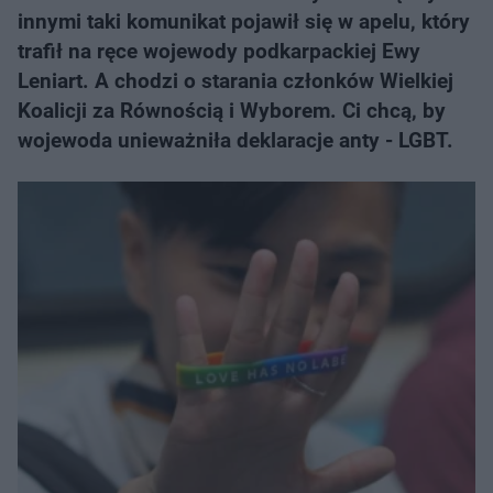
innymi taki komunikat pojawił się w apelu, który
trafił na ręce wojewody podkarpackiej Ewy
Leniart. A chodzi o starania członków Wielkiej
Koalicji za Równością i Wyborem. Ci chcą, by
wojewoda unieważniła deklaracje anty - LGBT.