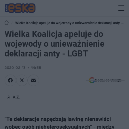
Wielka Koalicja apeluje do wojewody o unieważnienie deklaracji anty -
LGBT
Wielka Koalicja apeluje do
wojewody o unieważnienie
deklaracji anty - LGBT
2020-02-13
14:55
Dodaj do Google
A.Z.
"Te deklaracje napędzają lawinę nienawiści
wobec osób nieheteroseksualnych" - między