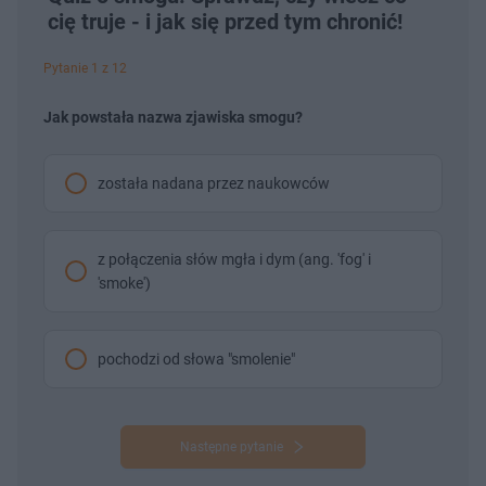
cię truje - i jak się przed tym chronić!
Pytanie 1 z 12
Jak powstała nazwa zjawiska smogu?
została nadana przez naukowców
z połączenia słów mgła i dym (ang. 'fog' i
'smoke')
pochodzi od słowa "smolenie"
Następne pytanie