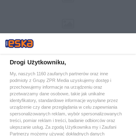
Drogi Użytkowniku,
My, naszych 1160 zaufanych partnerów oraz inne
Żaden utwór zamieszczony w serwisie nie może być powielany i
podmioty z Grupy ZPR Media uzyskujemy dostęp i
rozpowszechniany lub dalej rozpowszechniany w jakikolwiek sposób (w
tym także elektroniczny lub mechaniczny) na jakimkolwiek polu
przechowujemy informacje na urządzeniu oraz
eksploatacji w jakiejkolwiek formie, włącznie z umieszczaniem w Internecie
przetwarzamy dane osobowe, takie jak unikalne
bez pisemnej zgody właściciela praw. Jakiekolwiek użycie lub
wykorzystanie utworów w całości lub w części z naruszeniem prawa, tzn.
identyfikatory, standardowe informacje wysyłane przez
bez właściwej zgody, jest zabronione pod groźbą kary i może być ścigane
urządzenie czy dane przeglądania w celu zapewniania
prawnie.
spersonalizowanych reklam, wybór spersonalizowanych
treści, pomiar reklam i treści, badanie odbiorców oraz
ulepszanie usług. Za zgodą Użytkownika my i Zaufani
Partnerzy możemy używać dokładnych danych