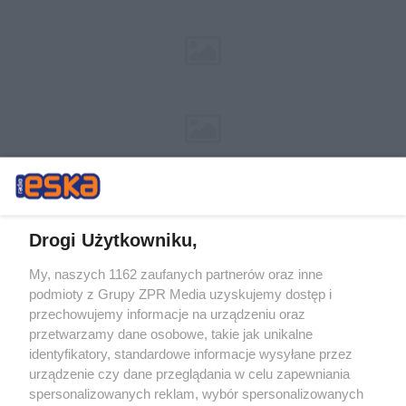
Drogi Użytkowniku,
My, naszych 1162 zaufanych partnerów oraz inne
Żaden utwór zamieszczony w serwisie nie może być powielany i
podmioty z Grupy ZPR Media uzyskujemy dostęp i
rozpowszechniany lub dalej rozpowszechniany w jakikolwiek sposób (w
przechowujemy informacje na urządzeniu oraz
tym także elektroniczny lub mechaniczny) na jakimkolwiek polu
eksploatacji w jakiejkolwiek formie, włącznie z umieszczaniem w
przetwarzamy dane osobowe, takie jak unikalne
Internecie bez pisemnej zgody właściciela praw. Jakiekolwiek użycie lub
identyfikatory, standardowe informacje wysyłane przez
wykorzystanie utworów w całości lub w części z naruszeniem prawa,
tzn. bez właściwej zgody, jest zabronione pod groźbą kary i może być
urządzenie czy dane przeglądania w celu zapewniania
ścigane prawnie.
spersonalizowanych reklam, wybór spersonalizowanych