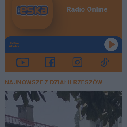
Radio Online
TERAZ
GRAMY
NAJNOWSZE Z DZIAŁU RZESZÓW