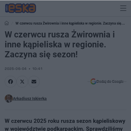
W czerwcu rusza Żwirownia i inne kąpieliska w regionie. Zaczyna się
sezon!
W czerwcu rusza Żwirownia i
inne kąpieliska w regionie.
Zaczyna się sezon!
2025-06-04
10:41
Dodaj do Google
Arkadiusz Iskierka
W czerwcu 2025 roku rusza sezon kąpieliskowy
w województwie podkarpackim. Sprawdziliśmy