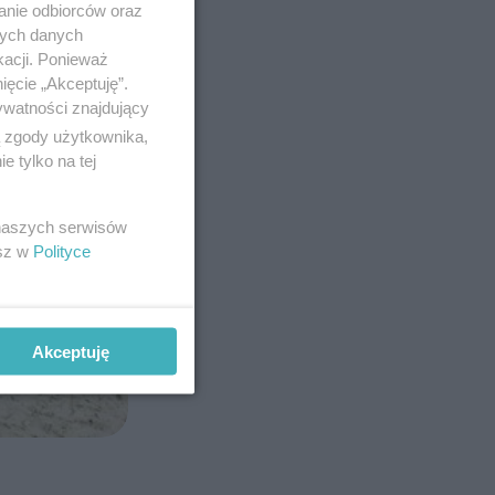
anie odbiorców oraz
nych danych
kacji. Ponieważ
ięcie „Akceptuję”.
ywatności znajdujący
ą zgody użytkownika,
 tylko na tej
 naszych serwisów
esz w
Polityce
Akceptuję