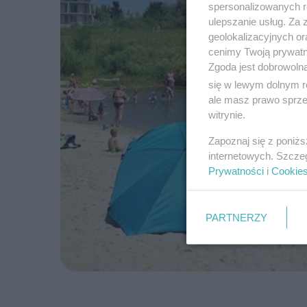
spersonalizowanych re
ulepszanie usług. Za
geolokalizacyjnych or
cenimy Twoją prywatno
Zgoda jest dobrowoln
się w lewym dolnym r
ale masz prawo sprzec
witrynie.
Zapoznaj się z poniż
internetowych. Szcze
Prywatności
i
Cookie
PARTNERZY