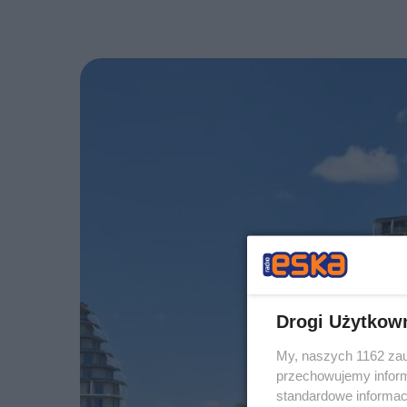
Drogi Użytkow
My, naszych 1162 zau
przechowujemy informa
standardowe informac