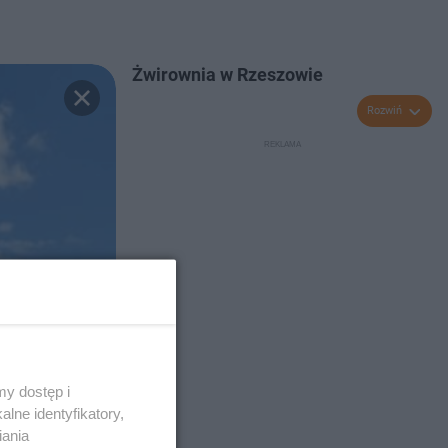
Żwirownia w Rzeszowie
Rozwiń
y dostęp i
lne identyfikatory,
iania