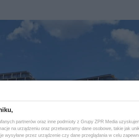
niku,
fanych partnerów oraz inne podmioty z Grupy ZPR Media uzyskujem
cje na urządzeniu oraz przetwarzamy dane osobowe, takie jak unika
je wysyłane przez urządzenie czy dane przeglądania w celu zapewn