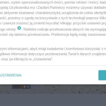
klam, wybór spersonalizowanych treści, pomiar reklam i treści, bad
 zgodą Użytkownika my i Zaufani Partnerzy możemy używać dokład
az aktywnie skanować charakterystykę urządzenia do celów identyfi
ść, prosimy o zgodę na korzystanie z tych technologii poprzez klikn
a i zawsze możesz ją zmienić/wycofać klikając przycisk ustawień pr
ogu strony
. Niektóre rodzaje przetwarzania danych nie wymagaj
iwić się takiemu przetwarzaniu. Preferencje będą miały zastosowanie
szymi informacjami, abyś mógł świadomie i komfortowo korzystać z
gółowe informacje dotyczące przetwarzania Twoich danych znajdzi
s
oraz po kliknięciu w „Ustawienia”.
USTAWIENIA