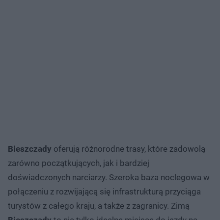
Bieszczady
oferują różnorodne trasy, które zadowolą
zarówno początkujących, jak i bardziej
doświadczonych narciarzy. Szeroka baza noclegowa w
połączeniu z rozwijającą się infrastrukturą przyciąga
turystów z całego kraju, a także z zagranicy. Zimą
Bieszczady
to nie tylko idealne miejsce do jazdy na