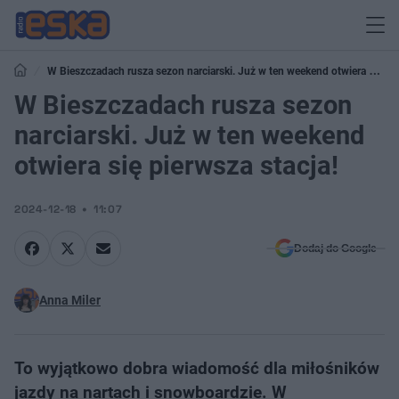
W Bieszczadach rusza sezon narciarski. Już w ten weekend otwiera się
pierwsza stacja!
W Bieszczadach rusza sezon
narciarski. Już w ten weekend
otwiera się pierwsza stacja!
2024-12-18
11:07
Dodaj do Google
Anna Miler
To wyjątkowo dobra wiadomość dla miłośników
jazdy na nartach i snowboardzie. W