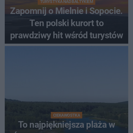
TURYSTYKA NAD BAŁTYKIEM
Zapomnij o Mielnie i Sopocie.
Ten polski kurort to
prawdziwy hit wśród turystów
CIEKAWOSTKA
To najpiękniejsza plaża w