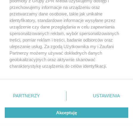
podmioty z Grupy ZPR Media uzyskujemy dostęp i
przechowujemy informacje na urządzeniu oraz
przetwarzamy dane osobowe, takie jak unikalne
identyfikatory, standardowe informacje wysyłane przez
urządzenie czy dane przeglądania w celu zapewniania
spersonalizowanych reklam, wybór spersonalizowanych
ZAKUPY
Jesień w Pepco! Stylowe kubki i
treści, pomiar reklam i treści, badanie odbiorców oraz
ulepszanie usług. Za zgodą Użytkownika my i Zaufani
dodatki w świetnych cenach
Partnerzy możemy używać dokładnych danych
geolokalizacyjnych oraz aktywnie skanować
charakterystykę urządzenia do celów identyfikacji.
5
Ponieważ cenimy Twoją prywatność, prosimy o zgodę na
korzystanie z tych technologii poprzez kliknięcie
„Akceptuję”. Zgoda jest dobrowolna i zawsze możesz ją
zmienić/wycofać klikając przycisk ustawień prywatności
PARTNERZY
USTAWIENIA
znajdujący się w lewym dolnym rogu strony
. Niektóre
rodzaje przetwarzania danych nie wymagają zgody
Akceptuję
użytkownika, ale masz prawo sprzeciwić się takiemu
przetwarzaniu. Preferencje będą miały zastosowanie tylko
na tej witrynie.
TEST OSOBOWOŚCI