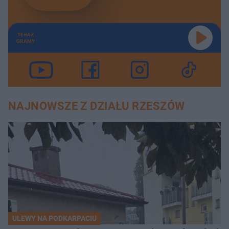
TERAZ
GRAMY
NAJNOWSZE Z DZIAŁU RZESZÓW
ULEWY NA PODKARPACIU