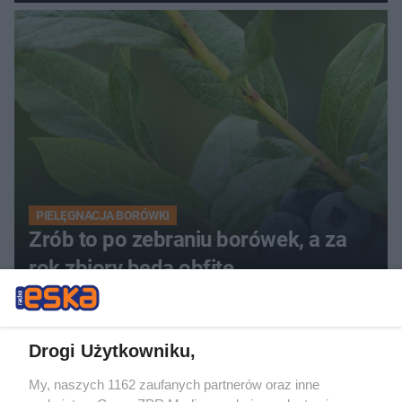
PIELĘGNACJA BORÓWKI
Zrób to po zebraniu borówek, a za
rok zbiory będą obfite
Drogi Użytkowniku,
My, naszych 1162 zaufanych partnerów oraz inne