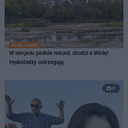
CO SIĘ STANIE?
W sierpniu padnie rekord, chodzi o Wisłę!
Hydrolodzy ostrzegają
43