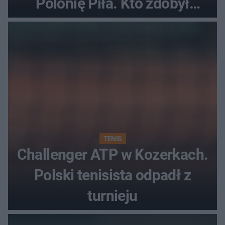
Polonię Piła. Kto zdobył
najwięcej punktów?
TENIS
Challenger ATP w Kozerkach.
Polski tenisista odpadł z
turnieju