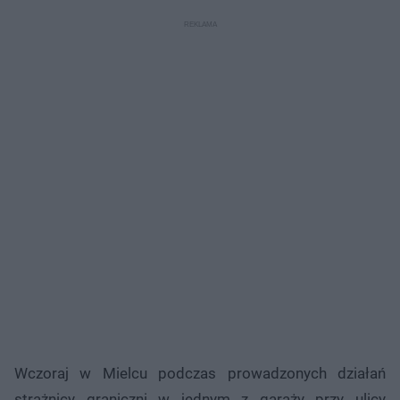
Wczoraj w Mielcu podczas prowadzonych działań
strażnicy graniczni w jednym z garaży przy ulicy