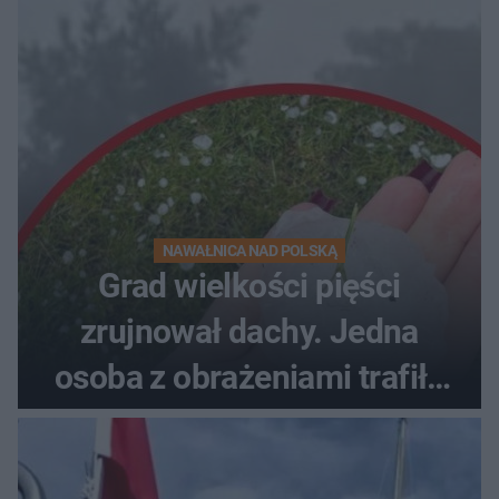
NAWAŁNICA NAD POLSKĄ
Grad wielkości pięści
zrujnował dachy. Jedna
osoba z obrażeniami trafiła
do szpitala