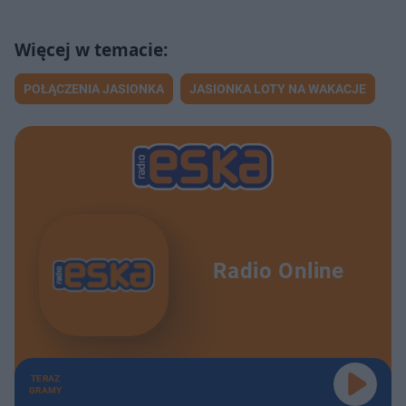
POŁĄCZENIA JASIONKA
JASIONKA LOTY NA WAKACJE
Radio Online
TERAZ
GRAMY