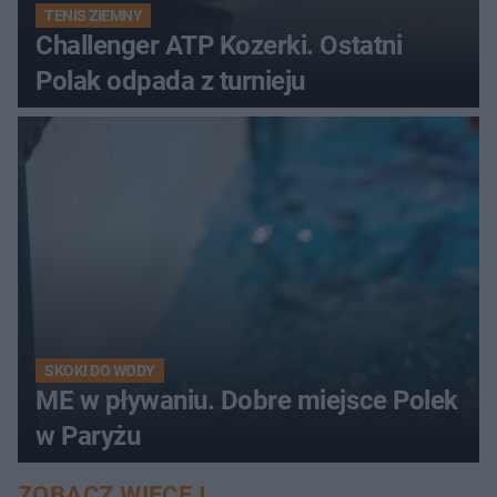
TENIS ZIEMNY
Challenger ATP Kozerki. Ostatni
Polak odpada z turnieju
SKOKI DO WODY
ME w pływaniu. Dobre miejsce Polek
w Paryżu
ZOBACZ WIĘCEJ