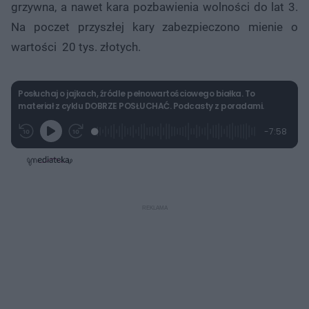
grzywna, a nawet kara pozbawienia wolności do lat 3.
Na poczet przyszłej kary zabezpieczono mienie o
wartości 20 tys. złotych.
Posłuchaj o jajkach, źródle pełnowartościowego białka. To
materiał z cyklu DOBRZE POSŁUCHAĆ. Podcasty z poradami.
L
P
P
P
-
7:58
G
o
r
r
o
z
r
a
z
z
o
a
d
e
e
s
j
t
e
w
w
a
d
i
i
ł
:
ń
ń
y
c
3
1
1
z
.
0
0
a
s
1
s
s
Â
3
d
d
%
o
o
t
p
u
r
ł
z
u
o
d
u