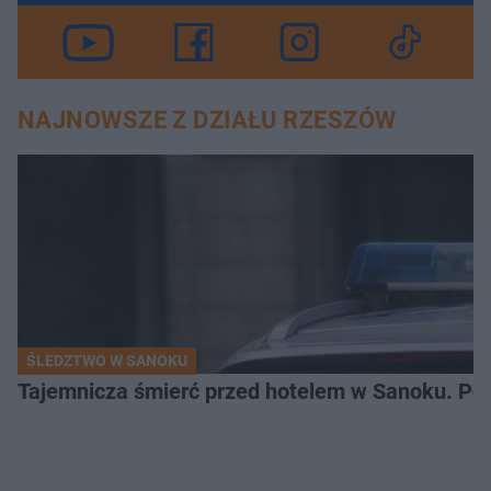
NAJNOWSZE Z DZIAŁU RZESZÓW
ŚLEDZTWO W SANOKU
Tajemnicza śmierć przed hotelem w Sanoku. Polic