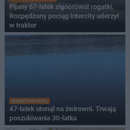
Pijany 67-latek zignorował rogatki.
Rozpędzony pociąg Intercity uderzył
w traktor
DRAMAT NAD WODĄ
47-latek utonął na żwirowni. Trwają
poszukiwania 30-latka