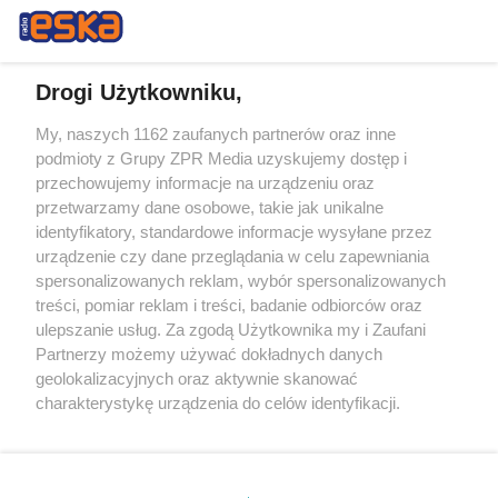
Drogi Użytkowniku,
My, naszych 1162 zaufanych partnerów oraz inne
Żaden utwór zamieszczony w serwisie nie może być powielany i
podmioty z Grupy ZPR Media uzyskujemy dostęp i
rozpowszechniany lub dalej rozpowszechniany w jakikolwiek sposób (w
tym także elektroniczny lub mechaniczny) na jakimkolwiek polu
przechowujemy informacje na urządzeniu oraz
eksploatacji w jakiejkolwiek formie, włącznie z umieszczaniem w
przetwarzamy dane osobowe, takie jak unikalne
Internecie bez pisemnej zgody właściciela praw. Jakiekolwiek użycie lub
identyfikatory, standardowe informacje wysyłane przez
wykorzystanie utworów w całości lub w części z naruszeniem prawa,
tzn. bez właściwej zgody, jest zabronione pod groźbą kary i może być
urządzenie czy dane przeglądania w celu zapewniania
ścigane prawnie.
spersonalizowanych reklam, wybór spersonalizowanych
treści, pomiar reklam i treści, badanie odbiorców oraz
ulepszanie usług. Za zgodą Użytkownika my i Zaufani
Partnerzy możemy używać dokładnych danych
geolokalizacyjnych oraz aktywnie skanować
charakterystykę urządzenia do celów identyfikacji.
Ponieważ cenimy Twoją prywatność, prosimy o zgodę na
O nas
korzystanie z tych technologii poprzez kliknięcie
Informacje prawne
„Akceptuję”. Zgoda jest dobrowolna i zawsze możesz ją