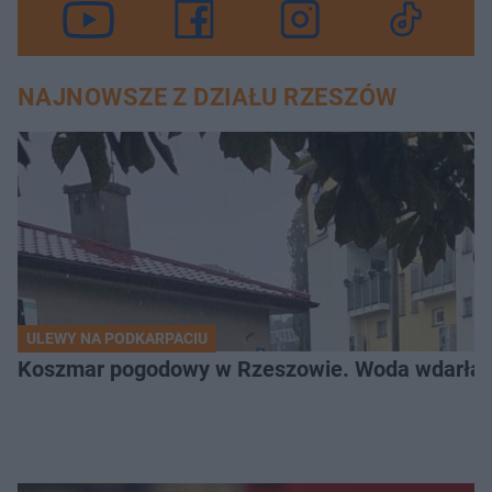
NAJNOWSZE Z DZIAŁU RZESZÓW
ULEWY NA PODKARPACIU
Koszmar pogodowy w Rzeszowie. Woda wdarła si