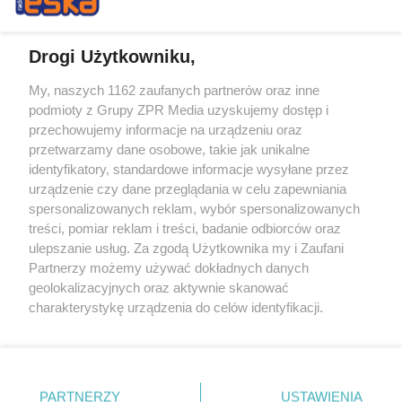
Drogi Użytkowniku,
My, naszych 1162 zaufanych partnerów oraz inne
Żaden utwór zamieszczony w serwisie nie może być powielany i
podmioty z Grupy ZPR Media uzyskujemy dostęp i
rozpowszechniany lub dalej rozpowszechniany w jakikolwiek sposób (w
przechowujemy informacje na urządzeniu oraz
tym także elektroniczny lub mechaniczny) na jakimkolwiek polu
eksploatacji w jakiejkolwiek formie, włącznie z umieszczaniem w
przetwarzamy dane osobowe, takie jak unikalne
Internecie bez pisemnej zgody właściciela praw. Jakiekolwiek użycie lub
identyfikatory, standardowe informacje wysyłane przez
wykorzystanie utworów w całości lub w części z naruszeniem prawa,
tzn. bez właściwej zgody, jest zabronione pod groźbą kary i może być
urządzenie czy dane przeglądania w celu zapewniania
ścigane prawnie.
spersonalizowanych reklam, wybór spersonalizowanych
treści, pomiar reklam i treści, badanie odbiorców oraz
ulepszanie usług. Za zgodą Użytkownika my i Zaufani
Partnerzy możemy używać dokładnych danych
geolokalizacyjnych oraz aktywnie skanować
charakterystykę urządzenia do celów identyfikacji.
Ponieważ cenimy Twoją prywatność, prosimy o zgodę na
O nas
korzystanie z tych technologii poprzez kliknięcie
Informacje prawne
„Akceptuję”. Zgoda jest dobrowolna i zawsze możesz ją
zmienić/wycofać klikając przycisk ustawień prywatności
PARTNERZY
USTAWIENIA
Nasze serwisy