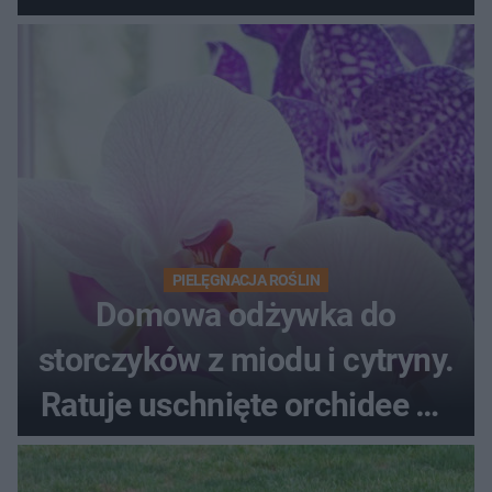
PIELĘGNACJA ROŚLIN
Domowa odżywka do
storczyków z miodu i cytryny.
Ratuje uschnięte orchidee po
upałach