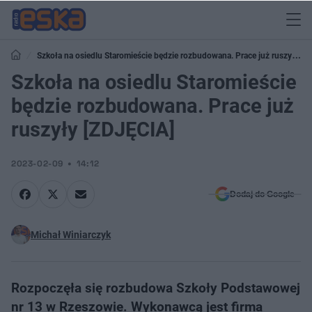
Szkoła na osiedlu Staromieście będzie rozbudowana. Prace już ruszyły
[ZDJĘCIA]
Szkoła na osiedlu Staromieście
będzie rozbudowana. Prace już
ruszyły [ZDJĘCIA]
2023-02-09
14:12
Dodaj do Google
Michał Winiarczyk
Rozpoczęła się rozbudowa Szkoły Podstawowej
nr 13 w Rzeszowie. Wykonawcą jest firma