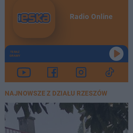
Radio Online
TERAZ
GRAMY
NAJNOWSZE Z DZIAŁU RZESZÓW