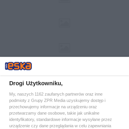
Drogi Użytkowniku,
My, naszych 1162 zaufanych partnerów oraz inne
Żaden utwór zamieszczony w serwisie nie może być powielany i
podmioty z Grupy ZPR Media uzyskujemy dostęp i
rozpowszechniany lub dalej rozpowszechniany w jakikolwiek sposób (w
tym także elektroniczny lub mechaniczny) na jakimkolwiek polu
przechowujemy informacje na urządzeniu oraz
eksploatacji w jakiejkolwiek formie, włącznie z umieszczaniem w
przetwarzamy dane osobowe, takie jak unikalne
Internecie bez pisemnej zgody właściciela praw. Jakiekolwiek użycie lub
identyfikatory, standardowe informacje wysyłane przez
wykorzystanie utworów w całości lub w części z naruszeniem prawa,
tzn. bez właściwej zgody, jest zabronione pod groźbą kary i może być
urządzenie czy dane przeglądania w celu zapewniania
ścigane prawnie.