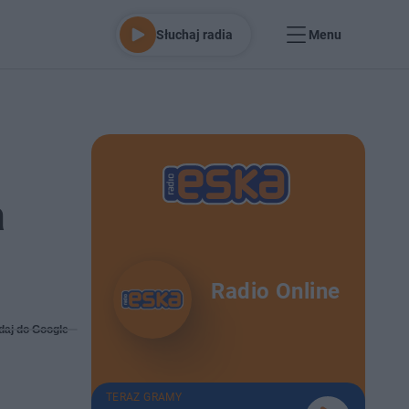
Słuchaj radia
Menu
a
Radio Online
daj do Google
TERAZ GRAMY