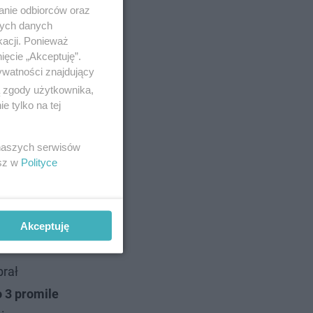
anie odbiorców oraz
nych danych
kacji. Ponieważ
ięcie „Akceptuję”.
ywatności znajdujący
ą zgody użytkownika,
 tylko na tej
 naszych serwisów
esz w
Polityce
Akceptuję
brał
o 3 promile