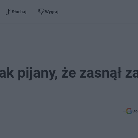
Słuchaj
Wygraj
ak pijany, że zasnął z
Do