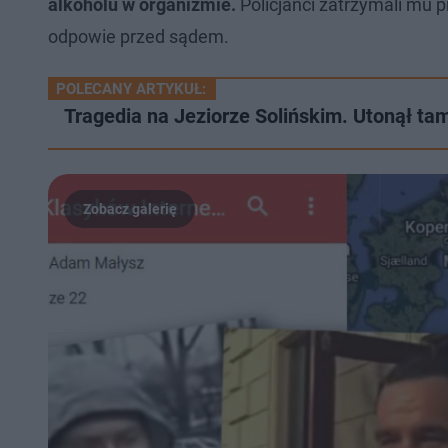
alkoholu w organizmie.
Policjanci zatrzymali mu 
odpowie przed sądem.
POLECANY ARTYKUŁ:
Tragedia na Jeziorze Solińskim. Utonął ta