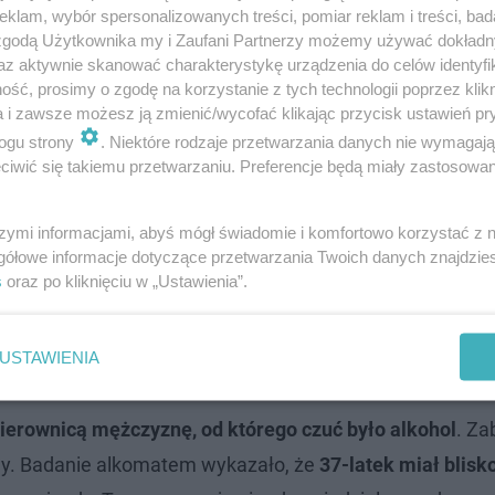
klam, wybór spersonalizowanych treści, pomiar reklam i treści, bad
 zgodą Użytkownika my i Zaufani Partnerzy możemy używać dokład
az aktywnie skanować charakterystykę urządzenia do celów identyfi
ść, prosimy o zgodę na korzystanie z tych technologii poprzez klikn
a i zawsze możesz ją zmienić/wycofać klikając przycisk ustawień pr
ogu strony
. Niektóre rodzaje przetwarzania danych nie wymagaj
iwić się takiemu przetwarzaniu. Preferencje będą miały zastosowanie
szymi informacjami, abyś mógł świadomie i komfortowo korzystać z
gółowe informacje dotyczące przetwarzania Twoich danych znajdzi
s
oraz po kliknięciu w „Ustawienia”.
ała szrota i to kradzionego!
USTAWIENIA
ierownicą mężczyznę, od którego czuć było alkohol
. Za
wy. Badanie alkomatem wykazało, że
37-latek miał blisk