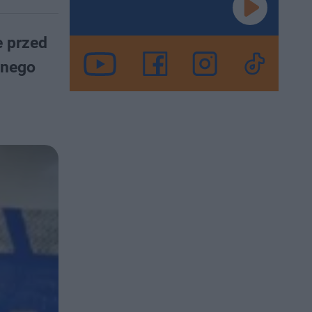
e przed
nnego