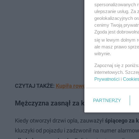
spersonalizowanych re
ulepszanie usług. Za
geolokalizacyjnych or
cenimy Twoją prywatno
Zgoda jest dobrowoln
się w lewym dolnym r
ale masz prawo sprzec
witrynie.
Zapoznaj się z poniż
internetowych. Szcze
Prywatności
i
Cookie
CZYTAJ TAKŻE:
Kupiła rower przez Internet. Dost
PARTNERZY
Mężczyzna zasnął za kierownicą
Kiedy otworzył drzwi opla, zauważył
śpiącego za k
kluczyki od pojazdu i zadzwonił na numer alarmo