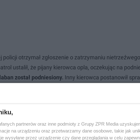
j policji otrzymał zgłoszenie o zatrzymaniu nietrzeźweg
trol ustalił, że pijany kierowca opla, oczekując na podni
laban został podniesiony.
Inny kierowca postanowił spra
na. 700 litrów alkoholu przejęła KAS
niku,
fanych partnerów oraz inne podmioty z Grupy ZPR Media uzyskujem
cje na urządzeniu oraz przetwarzamy dane osobowe, takie jak unika
je wysyłane przez urządzenie czy dane przeglądania w celu zapewn