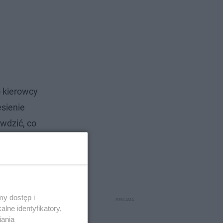
o kierowcy
esienie
wdzić, co
y dostęp i
lne identyfikatory,
iania