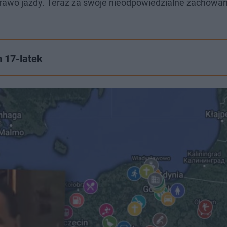
prawo jazdy. Teraz za swoje nieodpowiedzialne zachowan
m 17-latek