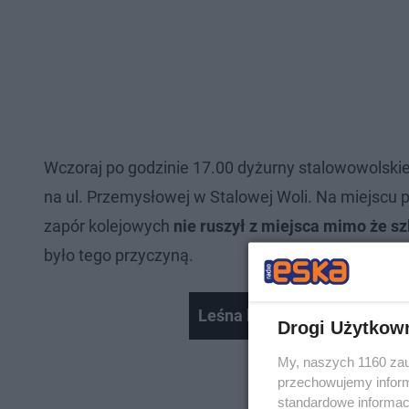
Wczoraj po godzinie 17.00 dyżurny stalowowolskie
na ul. Przemysłowej w Stalowej Woli. Na miejscu pa
zapór kolejowych
nie ruszył z miejsca mimo że sz
było tego przyczyną.
Leśna bimbrownia zlikwidowa
Drogi Użytkow
My, naszych 1160 zau
przechowujemy informa
standardowe informac