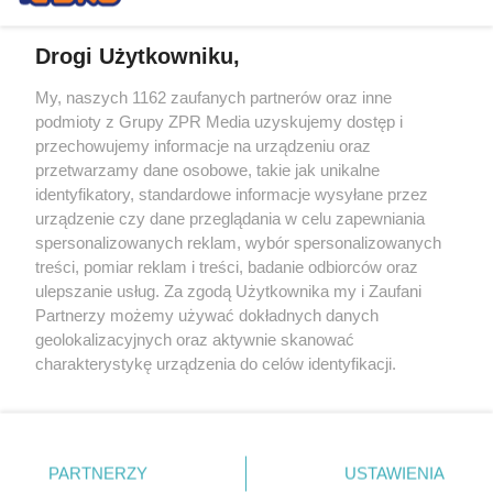
Drogi Użytkowniku,
My, naszych 1162 zaufanych partnerów oraz inne
Żaden utwór zamieszczony w serwisie nie może być powielany i
podmioty z Grupy ZPR Media uzyskujemy dostęp i
rozpowszechniany lub dalej rozpowszechniany w jakikolwiek sposób (w
przechowujemy informacje na urządzeniu oraz
tym także elektroniczny lub mechaniczny) na jakimkolwiek polu
eksploatacji w jakiejkolwiek formie, włącznie z umieszczaniem w
przetwarzamy dane osobowe, takie jak unikalne
Internecie bez pisemnej zgody właściciela praw. Jakiekolwiek użycie lub
identyfikatory, standardowe informacje wysyłane przez
wykorzystanie utworów w całości lub w części z naruszeniem prawa,
tzn. bez właściwej zgody, jest zabronione pod groźbą kary i może być
urządzenie czy dane przeglądania w celu zapewniania
ścigane prawnie.
spersonalizowanych reklam, wybór spersonalizowanych
treści, pomiar reklam i treści, badanie odbiorców oraz
ulepszanie usług. Za zgodą Użytkownika my i Zaufani
Partnerzy możemy używać dokładnych danych
geolokalizacyjnych oraz aktywnie skanować
charakterystykę urządzenia do celów identyfikacji.
Ponieważ cenimy Twoją prywatność, prosimy o zgodę na
O nas
korzystanie z tych technologii poprzez kliknięcie
Informacje prawne
„Akceptuję”. Zgoda jest dobrowolna i zawsze możesz ją
zmienić/wycofać klikając przycisk ustawień prywatności
PARTNERZY
USTAWIENIA
Nasze serwisy
znajdujący się w lewym dolnym rogu strony
. Niektóre