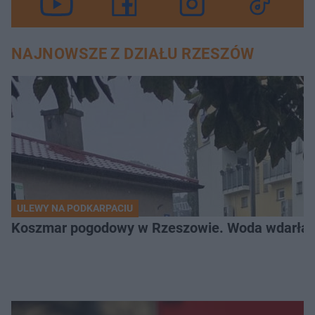
NAJNOWSZE Z DZIAŁU RZESZÓW
ULEWY NA PODKARPACIU
Koszmar pogodowy w Rzeszowie. Woda wdarła si