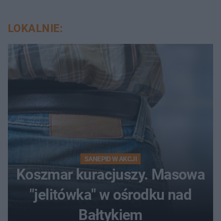
LOKALNIE:
SANEPID W AKCJI
Koszmar kuracjuszy. Masowa
"jelitówka" w ośrodku nad
Bałtykiem