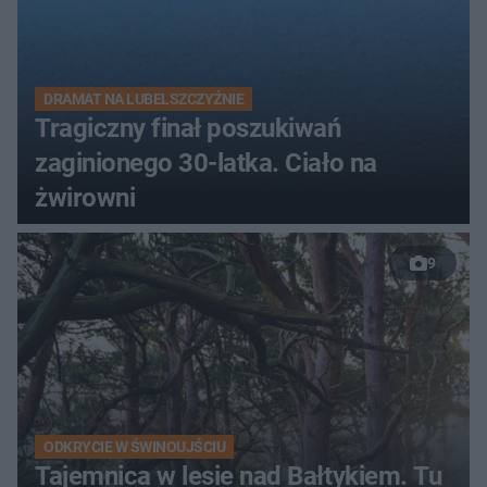
DRAMAT NA LUBELSZCZYŹNIE
Tragiczny finał poszukiwań
zaginionego 30-latka. Ciało na
żwirowni
9
ODKRYCIE W ŚWINOUJŚCIU
Tajemnica w lesie nad Bałtykiem. Tu