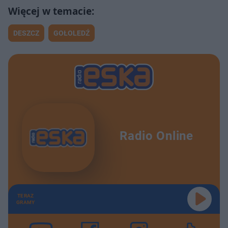
DESZCZ
GOŁOLEDŹ
Radio Online
TERAZ
GRAMY