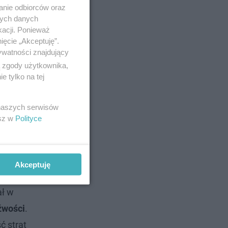
anie odbiorców oraz
nych danych
kacji. Ponieważ
ięcie „Akceptuję”.
ywatności znajdujący
ą zgody użytkownika,
 tylko na tej
 naszych serwisów
esz w
Polityce
mknięte?
Akceptuję
ał w
źwości
.
ć strat