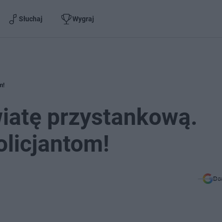
Słuchaj
Wygraj
m!
wiatę przystankową.
olicjantom!
Do