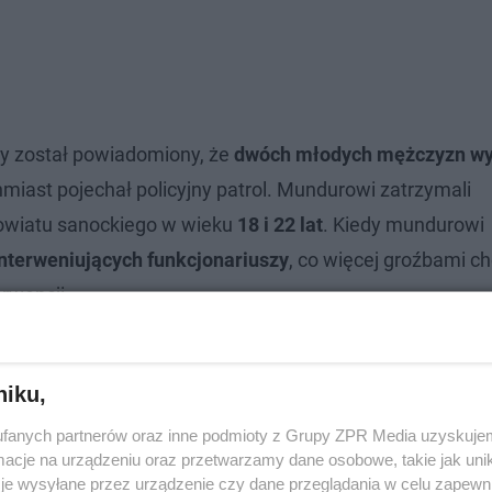
dy został powiadomiony, że
dwóch młodych mężczyzn wy
iast pojechał policyjny patrol. Mundurowi zatrzymali
powiatu sanockiego w wieku
18 i 22 lat
. Kiedy mundurowi
interweniujących funkcjonariuszy
, co więcej groźbami ch
rwencji.
udokibiców
niku,
fanych partnerów oraz inne podmioty z Grupy ZPR Media uzyskujem
cje na urządzeniu oraz przetwarzamy dane osobowe, takie jak unika
je wysyłane przez urządzenie czy dane przeglądania w celu zapewn