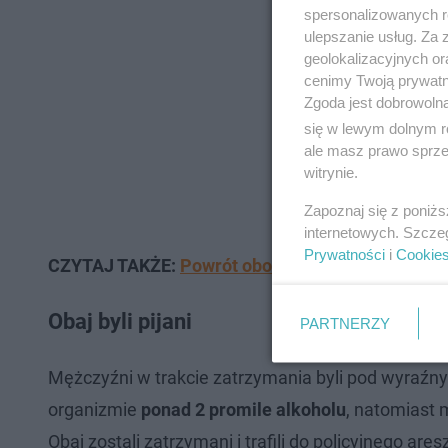
spersonalizowanych re
ulepszanie usług. Za
geolokalizacyjnych or
cenimy Twoją prywatno
Zgoda jest dobrowoln
się w lewym dolnym r
ale masz prawo sprzec
witrynie.
Zapoznaj się z poniż
internetowych. Szcze
Prywatności
i
Cookie
CZYTAJ TAKŻE:
Powrót obostrzeń w TYCH wojewód
Obaj byli pijani
PARTNERZY
Mężczyźni w trakcie zatrzymania byli pod wyraźn
organizmie
ponad 2 promile alkoholu
, natomiast
Obaj zostali zatrzymani i trafili do policyjnego ar