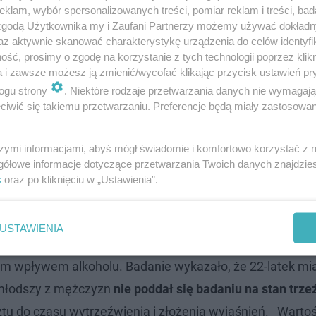
klam, wybór spersonalizowanych treści, pomiar reklam i treści, bad
 zgodą Użytkownika my i Zaufani Partnerzy możemy używać dokład
az aktywnie skanować charakterystykę urządzenia do celów identyfi
ść, prosimy o zgodę na korzystanie z tych technologii poprzez klikn
a i zawsze możesz ją zmienić/wycofać klikając przycisk ustawień pr
ogu strony
. Niektóre rodzaje przetwarzania danych nie wymagaj
iwić się takiemu przetwarzaniu. Preferencje będą miały zastosowanie
szymi informacjami, abyś mógł świadomie i komfortowo korzystać z
gółowe informacje dotyczące przetwarzania Twoich danych znajdzi
s
oraz po kliknięciu w „Ustawienia”.
ztwach. Pięć miejsc na liście! Które regiony będą za
USTAWIENIA
ym wpływem alkoholu. Badanie wykazało, że 22-latek mi
 młodszy z mężczyzn
nie poddał się badaniu na stan trze
esztu do czasu wytrzeźwienia i złożenia wyjaśnień. Wartoś