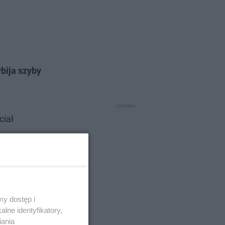
bija szyby
ciał
y dostęp i
lne identyfikatory,
iania