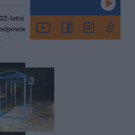
22-letni
 odpowie
o