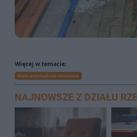
Wiata przystankowa zniszczona
NAJNOWSZE Z DZIAŁU RZ