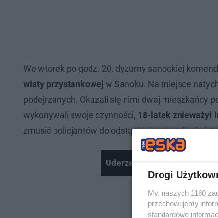
We wtorek po godz. 20, dyżurny sanockiej komen
wiaty przystankowej
w Sanoku. Na miejsce natychm
podejrzanych. Okazali się nimi dwaj mieszkańcy 
wykonywali swoje czynności, 1
8-latek znieważył 
zmusić policjantów do odstąpienia od podjęcia inte
Uderzenie specgrupy w pse
Drogi Użytkow
My, naszych 1160 zau
przechowujemy informa
standardowe informac