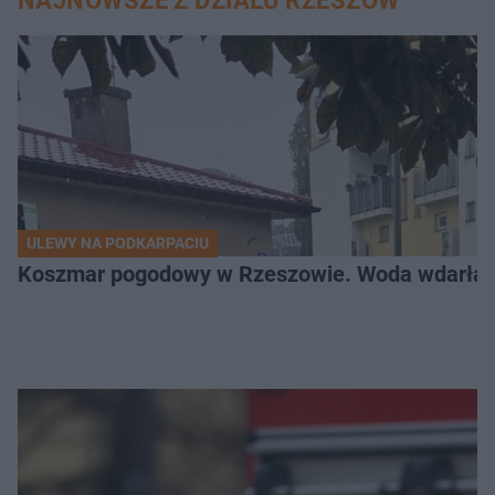
NAJNOWSZE Z DZIAŁU RZESZÓW
ULEWY NA PODKARPACIU
Koszmar pogodowy w Rzeszowie. Woda wdarła si