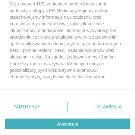
My, naszych 1162 zaufanych partnerów oraz inne
Żaden utwór zamieszczony w serwisie nie może być powielany i
podmioty z Grupy ZPR Media uzyskujemy dostęp i
rozpowszechniany lub dalej rozpowszechniany w jakikolwiek sposób (w
tym także elektroniczny lub mechaniczny) na jakimkolwiek polu
przechowujemy informacje na urządzeniu oraz
eksploatacji w jakiejkolwiek formie, włącznie z umieszczaniem w
przetwarzamy dane osobowe, takie jak unikalne
Internecie bez pisemnej zgody właściciela praw. Jakiekolwiek użycie lub
identyfikatory, standardowe informacje wysyłane przez
wykorzystanie utworów w całości lub w części z naruszeniem prawa,
tzn. bez właściwej zgody, jest zabronione pod groźbą kary i może być
urządzenie czy dane przeglądania w celu zapewniania
ścigane prawnie.
spersonalizowanych reklam, wybór spersonalizowanych
treści, pomiar reklam i treści, badanie odbiorców oraz
ulepszanie usług. Za zgodą Użytkownika my i Zaufani
Partnerzy możemy używać dokładnych danych
geolokalizacyjnych oraz aktywnie skanować
charakterystykę urządzenia do celów identyfikacji.
Ponieważ cenimy Twoją prywatność, prosimy o zgodę na
O nas
korzystanie z tych technologii poprzez kliknięcie
Informacje prawne
„Akceptuję”. Zgoda jest dobrowolna i zawsze możesz ją
zmienić/wycofać klikając przycisk ustawień prywatności
PARTNERZY
USTAWIENIA
Nasze serwisy
znajdujący się w lewym dolnym rogu strony
. Niektóre
rodzaje przetwarzania danych nie wymagają zgody
© 2026 Grupa ZPR Media
Akceptuję
użytkownika, ale masz prawo sprzeciwić się takiemu
przetwarzaniu. Preferencje będą miały zastosowanie tylko