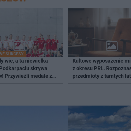
WE SUKCESY
y wie, a ta niewielka
Kultowe wyposażenie m
 Podkarpaciu skrywa
z okresu PRL. Rozpozna
! Przywieźli medale z
przedmioty z tamtych la
stw Europy