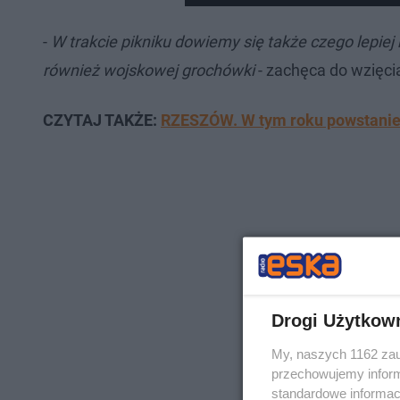
-
W trakcie pikniku dowiemy się także czego lepiej 
również wojskowej grochówki
- zachęca do wzięci
CZYTAJ TAKŻE:
RZESZÓW. W tym roku powstanie 
Drogi Użytkow
My, naszych 1162 zau
przechowujemy informa
standardowe informac