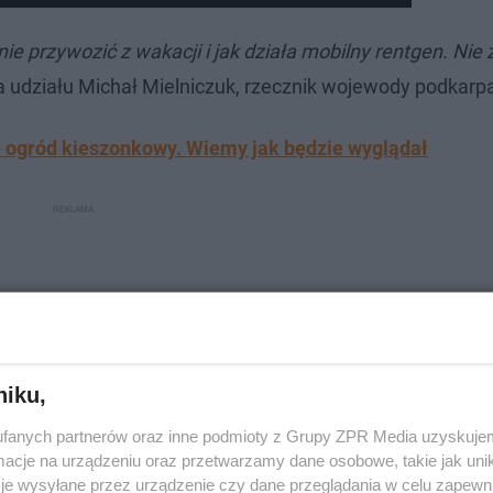
nie przywozić z wakacji i jak działa mobilny rentgen. Nie
a udziału Michał Mielniczuk, rzecznik wojewody podkarp
ogród kieszonkowy. Wiemy jak będzie wyglądał
niku,
fanych partnerów oraz inne podmioty z Grupy ZPR Media uzyskujem
cje na urządzeniu oraz przetwarzamy dane osobowe, takie jak unika
je wysyłane przez urządzenie czy dane przeglądania w celu zapewn