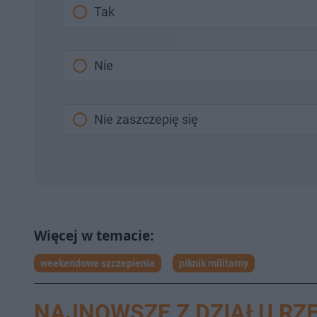
Tak
Nie
Nie zaszczepię się
weekendowe szczepienia
piknik militarny
NAJNOWSZE Z DZIAŁU RZ