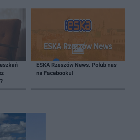
ieszkań
ESKA Rzeszów News. Polub nas
sz
na Facebooku!
t?