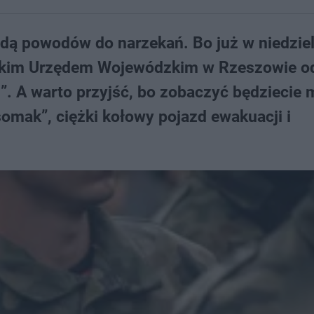
ajdą powodów do narzekań. Bo już w niedzie
ackim Urzędem Wojewódzkim w Rzeszowie o
ę!”. A warto przyjść, bo zobaczyć będziecie 
omak”, ciężki kołowy pojazd ewakuacji i