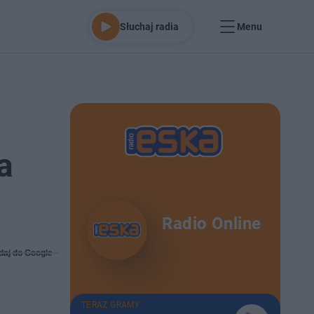
Słuchaj radia
Menu
a
Radio Online
daj do Google
TERAZ GRAMY