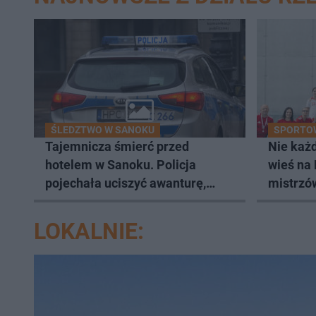
ŚLEDZTWO W SANOKU
SPORTO
Tajemnicza śmierć przed
Nie każd
hotelem w Sanoku. Policja
wieś na
pojechała uciszyć awanturę,
mistrzów
znaleźli ciało
mistrzo
LOKALNIE: