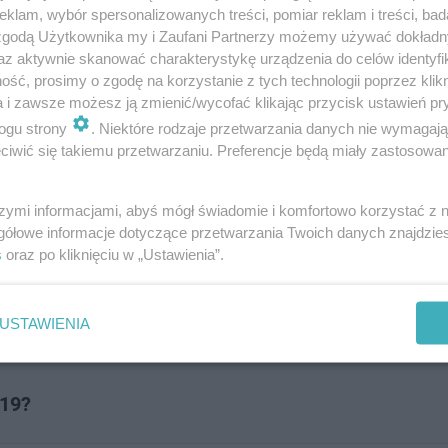
klam, wybór spersonalizowanych treści, pomiar reklam i treści, bad
 zgodą Użytkownika my i Zaufani Partnerzy możemy używać dokład
az aktywnie skanować charakterystykę urządzenia do celów identyfi
ść, prosimy o zgodę na korzystanie z tych technologii poprzez klikn
a i zawsze możesz ją zmienić/wycofać klikając przycisk ustawień pr
ił, będzie mógł się zaszczepić w mobilnym punkcie szczep
ogu strony
. Niektóre rodzaje przetwarzania danych nie wymagaj
o wyboru będziecie mieć dwa rodzaje szczepionki przeci
iwić się takiemu przetwarzaniu. Preferencje będą miały zastosowanie
szymi informacjami, abyś mógł świadomie i komfortowo korzystać z
gółowe informacje dotyczące przetwarzania Twoich danych znajdzi
 kierownicą
s
oraz po kliknięciu w „Ustawienia”.
USTAWIENIA
-19?