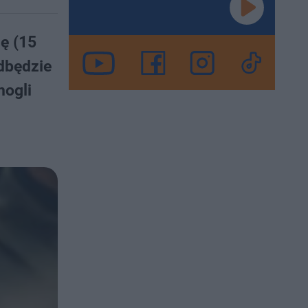
lę (15
dbędzie
mogli