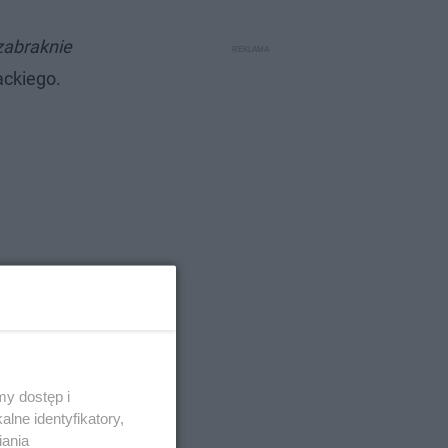
 zabraknie
ackiego.
y dostęp i
lne identyfikatory,
iania