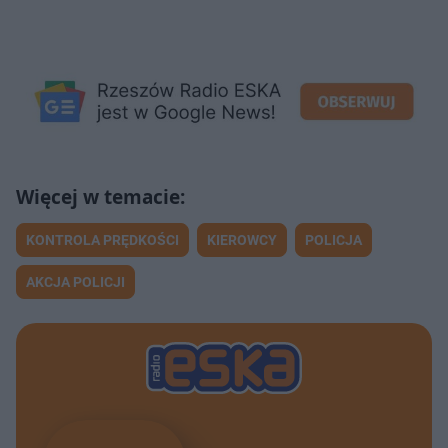
KONTROLA PRĘDKOŚCI
KIEROWCY
POLICJA
AKCJA POLICJI