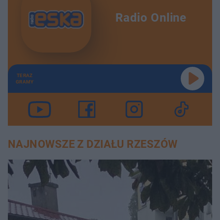
Radio Online
TERAZ
GRAMY
NAJNOWSZE Z DZIAŁU RZESZÓW