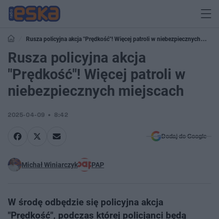
Rusza policyjna akcja "Prędkość"! Więcej patroli w niebezpiecznych
miejscach
Rusza policyjna akcja
"Prędkość"! Więcej patroli w
niebezpiecznych miejscach
2025-04-09
8:42
Dodaj do Google
Michał Winiarczyk
PAP
W środę odbędzie się policyjna akcja
"Prędkość", podczas której policjanci będą