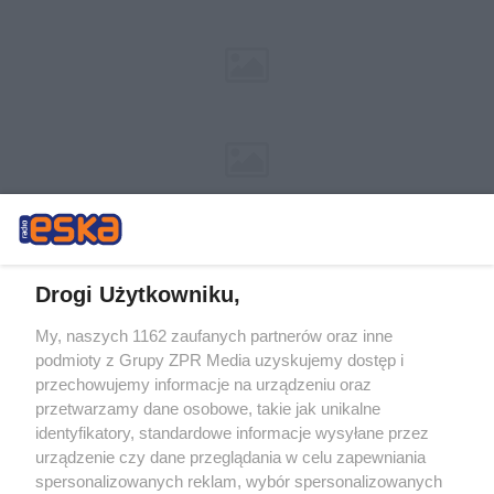
Drogi Użytkowniku,
My, naszych 1162 zaufanych partnerów oraz inne
Żaden utwór zamieszczony w serwisie nie może być powielany i
podmioty z Grupy ZPR Media uzyskujemy dostęp i
rozpowszechniany lub dalej rozpowszechniany w jakikolwiek sposób (w
przechowujemy informacje na urządzeniu oraz
tym także elektroniczny lub mechaniczny) na jakimkolwiek polu
eksploatacji w jakiejkolwiek formie, włącznie z umieszczaniem w
przetwarzamy dane osobowe, takie jak unikalne
Internecie bez pisemnej zgody właściciela praw. Jakiekolwiek użycie lub
identyfikatory, standardowe informacje wysyłane przez
wykorzystanie utworów w całości lub w części z naruszeniem prawa,
tzn. bez właściwej zgody, jest zabronione pod groźbą kary i może być
urządzenie czy dane przeglądania w celu zapewniania
ścigane prawnie.
spersonalizowanych reklam, wybór spersonalizowanych