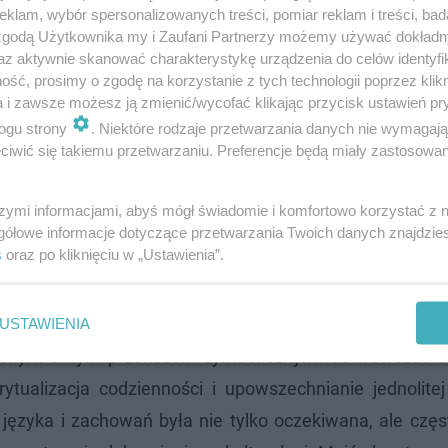
klam, wybór spersonalizowanych treści, pomiar reklam i treści, bad
 zgodą Użytkownika my i Zaufani Partnerzy możemy używać dokład
az aktywnie skanować charakterystykę urządzenia do celów identyfi
ść, prosimy o zgodę na korzystanie z tych technologii poprzez klikn
a i zawsze możesz ją zmienić/wycofać klikając przycisk ustawień pr
ogu strony
. Niektóre rodzaje przetwarzania danych nie wymagaj
iwić się takiemu przetwarzaniu. Preferencje będą miały zastosowanie
szymi informacjami, abyś mógł świadomie i komfortowo korzystać z
czadach. Będzie dostępna w majówkę!
gółowe informacje dotyczące przetwarzania Twoich danych znajdzi
s
oraz po kliknięciu w „Ustawienia”.
ie PRL?
USTAWIENIA
onym silnym przekazem symbolicznym. To wówczas s
ytualizacja codzienności i upowszechnianie jednolitej
języka i zachowań była nie tylko oczekiwana, ale częs