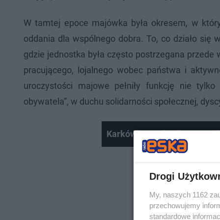
W tamtej epoce majówka była okresem, w który
oddania dla wspólnego dobra. To, co działo się w
gdzie jednostka była często postrzegana przede 
pracującego, lojalnego wobec państwa i aktywn
uroczystości majowe pełniły funkcję nie tylk
obywatela”, w duchu solidarności społecznej, dyscyp
Karkówka czy kiełbasa z gr
Drogi Użytkow
My, naszych 1162 zau
przechowujemy informa
standardowe informac