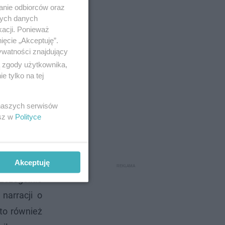
anie odbiorców oraz
nych danych
kacji. Ponieważ
ięcie „Akceptuję”.
ywatności znajdujący
ą zgody użytkownika,
 tylko na tej
 naszych serwisów
esz w
Polityce
Akceptuję
zczególnie
 narracji o
to również