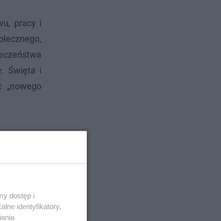
u, pracy i
połecznego,
łeczeństwa
. Święta i
ać „nowego
y dostęp i
lne identyfikatory,
iania