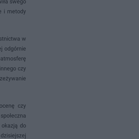
wiła swego
e i metody
stnictwa w
j odgórnie
, atmosferę
zinnego czy
rzeżywanie
 ocenę czy
 społeczna
 okazją do
zisiejszej