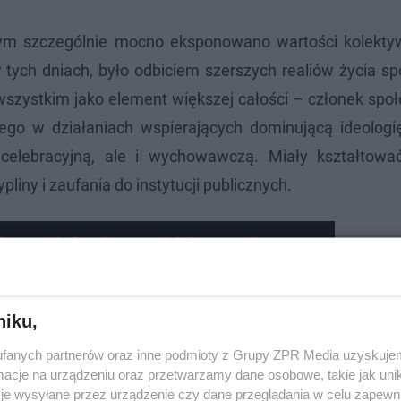
m szczególnie mocno eksponowano wartości kolektyw
 tych dniach, było odbiciem szerszych realiów życia s
wszystkim jako element większej całości – członek spo
ego w działaniach wspierających dominującą ideologię
o celebracyjną, ale i wychowawczą. Miały kształtow
liny i zaufania do instytucji publicznych.
illa? Majówka okiem Polaków #EwelinaPyta
niku,
fanych partnerów oraz inne podmioty z Grupy ZPR Media uzyskujem
cje na urządzeniu oraz przetwarzamy dane osobowe, takie jak unika
je wysyłane przez urządzenie czy dane przeglądania w celu zapewn