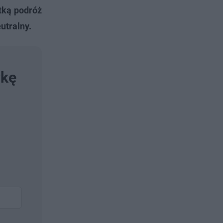
tką podróż
utralny.
wkę