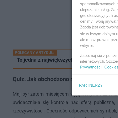
spersonalizowanych re
ulepszanie usług. Za
geolokalizacyjnych or
cenimy Twoją prywatno
Zgoda jest dobrowoln
się w lewym dolnym r
ale masz prawo sprzec
witrynie.
POLECANY ARTYKUŁ:
Zapoznaj się z poniż
To jedna z największych atrakcji w Biesz
internetowych. Szcze
Prywatności
i
Cookie
Quiz. Jak obchodzono majówkę w okres
PARTNERZY
Maj był zatem miesiącem wyjątkowym, naznacz
uwidaczniała się kontrola nad sferą publiczną, r
rzeczywistości. Obecność odpowiednich symboli, 