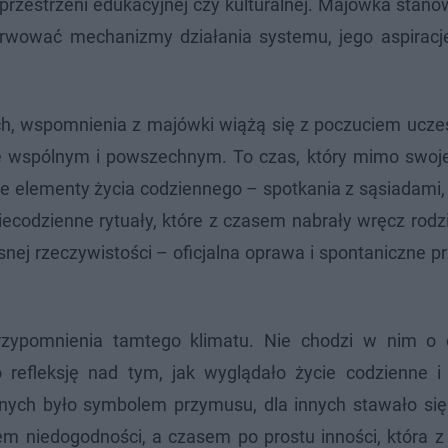
rzestrzeni edukacyjnej czy kulturalnej. Majówka stano
rwować mechanizmy działania systemu, jego aspiracj
ach, wspomnienia z majówki wiążą się z poczuciem ucze
 wspólnym i powszechnym. To czas, który mimo swoje
że elementy życia codziennego – spotkania z sąsiadami
niecodzienne rytuały, które z czasem nabrały wręcz rod
ej rzeczywistości – oficjalna oprawa i spontaniczne p
przypomnienia tamtego klimatu. Nie chodzi w nim o
o refleksję nad tym, jak wyglądało życie codzienne i
dnych było symbolem przymusu, dla innych stawało się
 niedogodności, a czasem po prostu inności, która z d