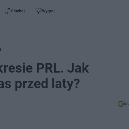
Słuchaj
Wygraj
?
resie PRL. Jak
s przed laty?
Do