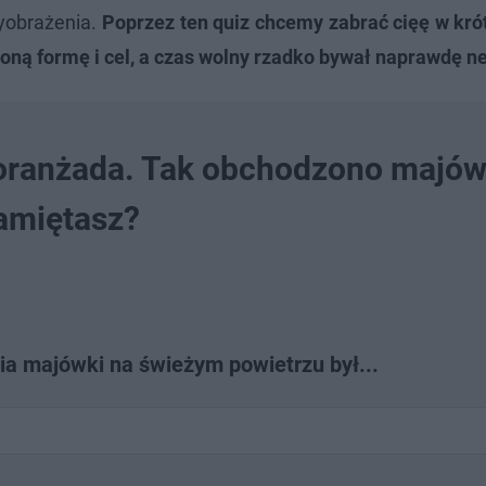
wyobrażenia.
Poprzez ten quiz chcemy zabrać cięę w kró
oną formę i cel, a czas wolny rzadko bywał naprawdę ne
i oranżada. Tak obchodzono majó
pamiętasz?
ia majówki na świeżym powietrzu był...