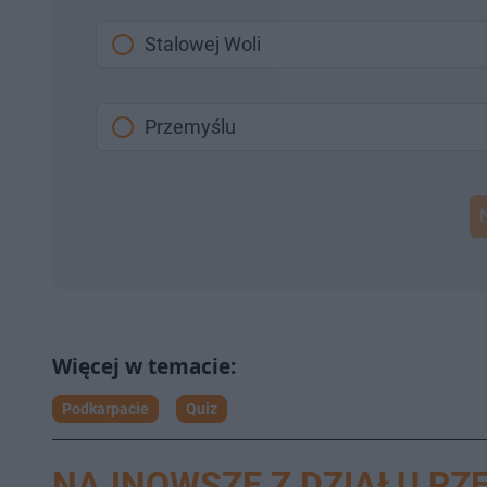
Stalowej Woli
Przemyślu
Podkarpacie
Quiz
NAJNOWSZE Z DZIAŁU RZ