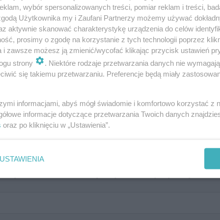
klam, wybór spersonalizowanych treści, pomiar reklam i treści, bad
 zgodą Użytkownika my i Zaufani Partnerzy możemy używać dokład
az aktywnie skanować charakterystykę urządzenia do celów identyfi
ść, prosimy o zgodę na korzystanie z tych technologii poprzez klikn
a i zawsze możesz ją zmienić/wycofać klikając przycisk ustawień pr
ogu strony
. Niektóre rodzaje przetwarzania danych nie wymagaj
iwić się takiemu przetwarzaniu. Preferencje będą miały zastosowanie
one na Podkarpaciu
szymi informacjami, abyś mógł świadomie i komfortowo korzystać z
gółowe informacje dotyczące przetwarzania Twoich danych znajdzi
s
oraz po kliknięciu w „Ustawienia”.
USTAWIENIA
owy serial kostiumowy kręcono między innymi w..