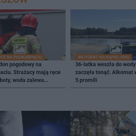
CE NA PODKARPACIU
INCYDENT NA KĄPIELISKU
don pogodowy na
36-latka weszła do wody 
aciu. Strażacy mają ręce
zaczęła tonąć. Alkomat
oboty, woda zalewa
5 promili
i budynki