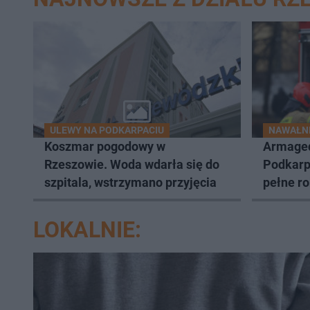
ULEWY NA PODKARPACIU
NAWAŁNI
Koszmar pogodowy w
Armage
Rzeszowie. Woda wdarła się do
Podkarp
szpitala, wstrzymano przyjęcia
pełne r
posesje 
LOKALNIE: