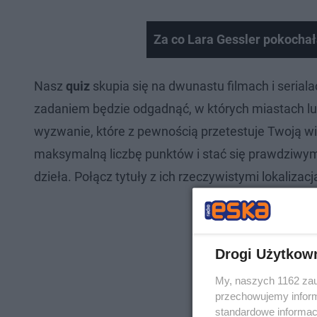
Za co Lara Gessler pokocha
Nasz
quiz
skupia się na dwunastu filmach i serialac
zadaniem będzie odgadnąć, w których miastach l
wyzwanie, które z pewnością przetestuje Twoją wi
maksymalną liczbę punktów i stać się prawdziwy
dzieła. Połącz tytuły z ich rzeczywistymi lokaliz
Drogi Użytkow
My, naszych 1162 zau
przechowujemy informa
standardowe informac