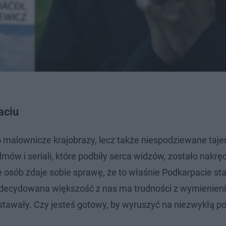
aciu
lko malownicze krajobrazy, lecz także niespodziewane taj
lmów i seriali, które podbiły serca widzów, zostało nakr
osób zdaje sobie sprawę, że to właśnie Podkarpacie st
, zdecydowana większość z nas ma trudności z wymienie
stawały. Czy jesteś gotowy, by wyruszyć na niezwykłą p