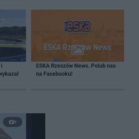
i
ESKA Rzeszów News. Polub nas
 wykazał
na Facebooku!
9