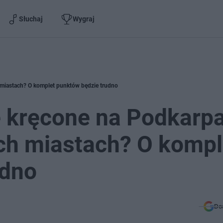
Słuchaj
Wygraj
ch miastach? O komplet punktów będzie trudno
le kręcone na Podkarpa
ch miastach? O kompl
udno
Do