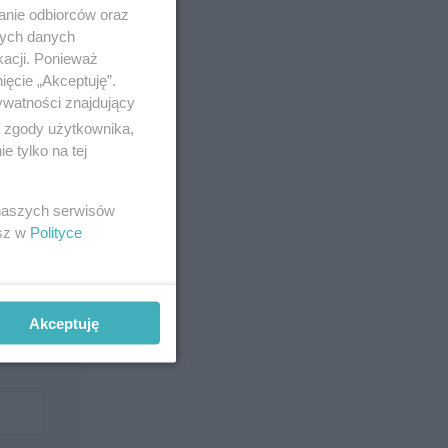
anie odbiorców oraz
nych danych
kacji. Ponieważ
ięcie „Akceptuję”.
ywatności znajdujący
ą zgody użytkownika,
 tylko na tej
 naszych serwisów
esz w
Polityce
Akceptuję
.