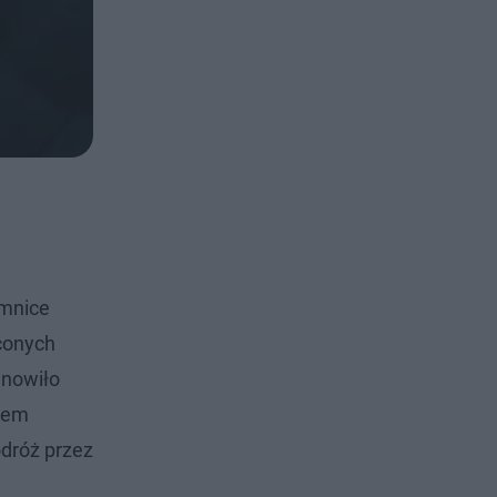
emnice
ęconych
anowiło
niem
odróż przez