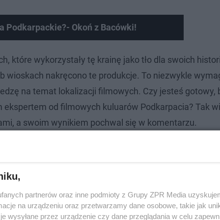
ła Podkarpackie?- Okoń z Bacówki!
h, które wykorzystały tę krainę jako tło dla swoich histor
ub wioskach nakręcono te produkcje. To niezwykle wyma
edzę na temat lokalizacji filmowych. Czy jesteś gotowy,
m ekspertem od filmowych kuluarów Podkarpacia? Tak w
acjami, a swoim wynikiem pochwal się w komentarzu.
niku,
fanych partnerów oraz inne podmioty z Grupy ZPR Media uzyskujem
cje na urządzeniu oraz przetwarzamy dane osobowe, takie jak unika
je wysyłane przez urządzenie czy dane przeglądania w celu zapewn