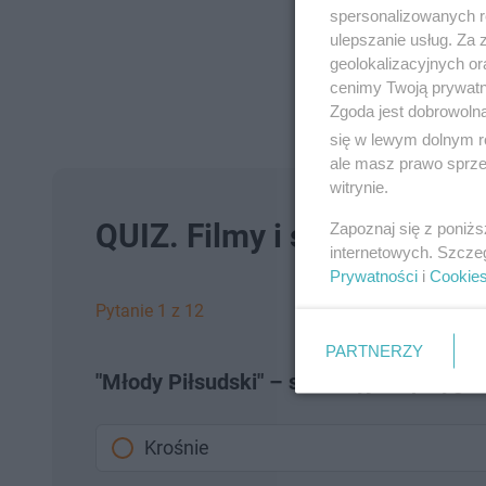
spersonalizowanych re
ulepszanie usług. Za
geolokalizacyjnych or
cenimy Twoją prywatno
Zgoda jest dobrowoln
się w lewym dolnym r
ale masz prawo sprzec
witrynie.
QUIZ. Filmy i seriale kręc
Zapoznaj się z poniż
internetowych. Szcze
Prywatności
i
Cookie
Pytanie 1 z 12
PARTNERZY
"Młody Piłsudski" – sensacyjno–przygod
Krośnie