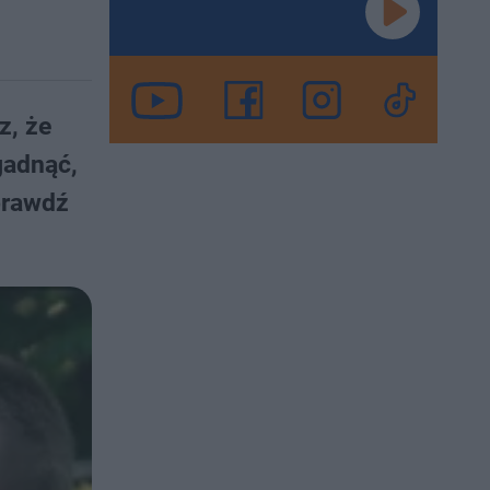
z, że
gadnąć,
prawdź