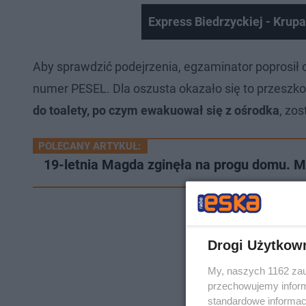
Express Biedrzyckiej - Krupa
Aby sprawdzić podejrzenia, egzaminator poprosił 
numer PESEL. Dla oszusta okazało się to przeszk
do toalety, po czym ewakuował się z ośrodka
, zo
POLECANY ARTYKUŁ:
19-letnia Magda zginęła na progu domu. M
Drogi Użytkow
My, naszych 1162 zau
przechowujemy informa
standardowe informac