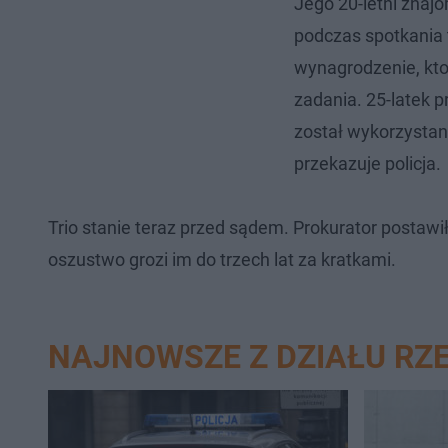
Jego 20-letni znaj
podczas spotkania
wynagrodzenie, kto
zadania. 25-latek 
został wykorzystan
przekazuje policja.
Trio stanie teraz przed sądem. Prokurator postawi
oszustwo grozi im do trzech lat za kratkami.
NAJNOWSZE Z DZIAŁU RZ