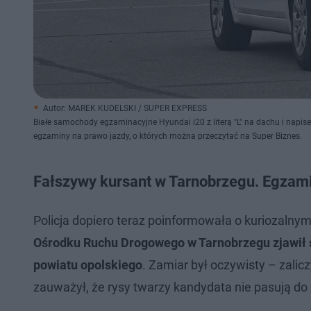
Autor: MAREK KUDELSKI / SUPER EXPRESS
Białe samochody egzaminacyjne Hyundai i20 z literą "L" na dachu i napis
egzaminy na prawo jazdy, o których można przeczytać na Super Biznes.
Fałszywy kursant w Tarnobrzegu. Egzamin
Policja dopiero teraz poinformowała o kuriozalnym
Ośrodku Ruchu Drogowego w Tarnobrzegu zjawił s
powiatu opolskiego
. Zamiar był oczywisty – zali
zauważył, że rysy twarzy kandydata nie pasują d