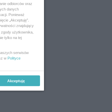
anie odbiorców oraz
nych danych
kacji. Ponieważ
ięcie „Akceptuję”.
ywatności znajdujący
ą zgody użytkownika,
 tylko na tej
 naszych serwisów
esz w
Polityce
ał
Akceptuję