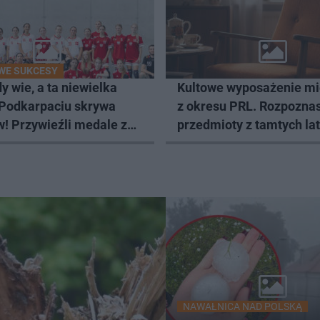
WE SUKCESY
y wie, a ta niewielka
Kultowe wyposażenie m
 Podkarpaciu skrywa
z okresu PRL. Rozpozna
! Przywieźli medale z
przedmioty z tamtych la
stw Europy
NAWAŁNICA NAD POLSKĄ