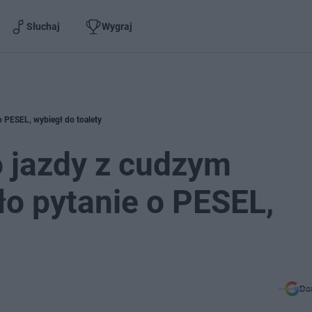
Słuchaj
Wygraj
 PESEL, wybiegł do toalety
 jazdy z cudzym
o pytanie o PESEL,
Do