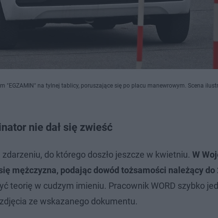
em "EGZAMIN" na tylnej tablicy, poruszające się po placu manewrowym. Scena ilust
ator nie dał się zwieść
 zdarzeniu, do którego doszło jeszcze w kwietniu.
W Woj
ię mężczyzna, podając dowód tożsamości należący do 
czyć teorię w cudzym imieniu. Pracownik WORD szybko je
o zdjęcia ze wskazanego dokumentu.