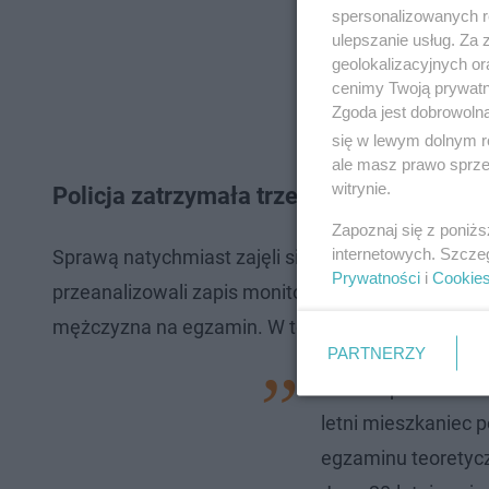
spersonalizowanych re
ulepszanie usług. Za
geolokalizacyjnych or
cenimy Twoją prywatno
Zgoda jest dobrowoln
się w lewym dolnym r
ale masz prawo sprzec
witrynie.
Policja zatrzymała trzech mężczyzn
Zapoznaj się z poniż
internetowych. Szcze
Sprawą natychmiast zajęli się funkcjonariusze z Ko
Prywatności
i
Cookie
przeanalizowali zapis monitoringu, odtworzyli prz
mężczyzna na egzamin. W ten sposób szybko udał
PARTNERZY
W toku prowadzonego
letni mieszkaniec p
egzaminu teoretycz