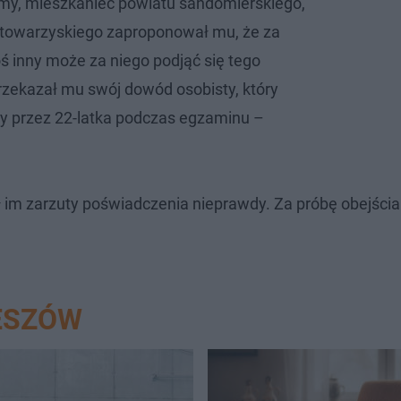
omy, mieszkaniec powiatu sandomierskiego,
 towarzyskiego zaproponował mu, że za
ś inny może za niego podjąć się tego
przekazał mu swój dowód osobisty, który
y przez 22-latka podczas egzaminu –
ł im zarzuty poświadczenia nieprawdy. Za próbę obejścia
ESZÓW