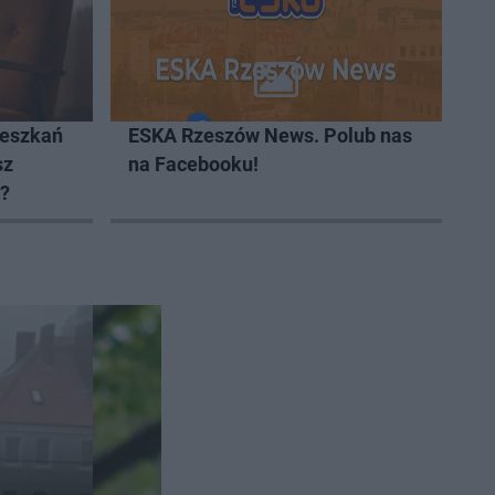
ieszkań
ESKA Rzeszów News. Polub nas
sz
na Facebooku!
t?