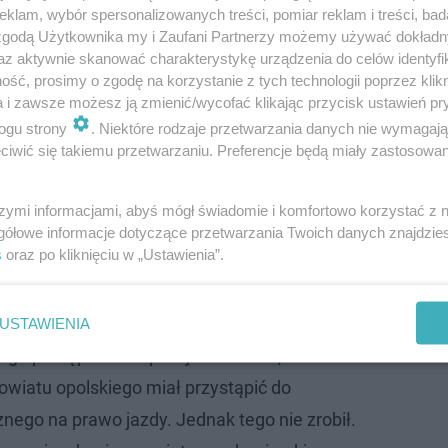
klam, wybór spersonalizowanych treści, pomiar reklam i treści, bad
 zgodą Użytkownika my i Zaufani Partnerzy możemy używać dokład
az aktywnie skanować charakterystykę urządzenia do celów identyfi
ść, prosimy o zgodę na korzystanie z tych technologii poprzez klikn
a i zawsze możesz ją zmienić/wycofać klikając przycisk ustawień pr
ogu strony
. Niektóre rodzaje przetwarzania danych nie wymagaj
iwić się takiemu przetwarzaniu. Preferencje będą miały zastosowanie
szymi informacjami, abyś mógł świadomie i komfortowo korzystać z
gółowe informacje dotyczące przetwarzania Twoich danych znajdzi
mendy Miejskiej Policji w Tarnobrzegu. Zabezpieczyli i
s
oraz po kliknięciu w „Ustawienia”.
ebieg zdarzenia oraz ustalili, jakim samochodem przyjech
o się go zweryfikować.
USTAWIENIA
 postępowania policjanci ustalili, że to 25-
owiatu opolskiego miał przystąpić do
nego na prawo jazdy. Jednak tego nie zrobił.