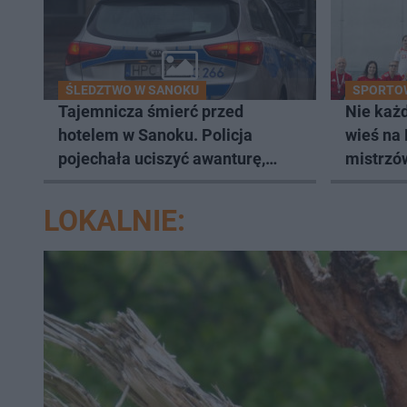
ŚLEDZTWO W SANOKU
SPORTO
Tajemnicza śmierć przed
Nie każd
hotelem w Sanoku. Policja
wieś na
pojechała uciszyć awanturę,
mistrzów
znaleźli ciało
mistrzo
LOKALNIE: