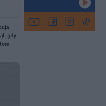
bują
ął, gdy
tóra