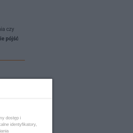
ia czy
ie pójść
y dostęp i
lne identyfikatory,
iania