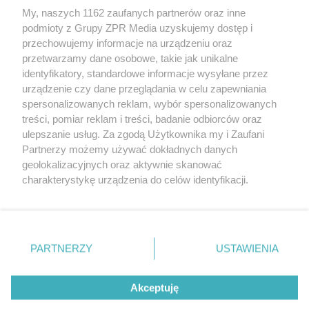
My, naszych 1162 zaufanych partnerów oraz inne
Żaden utwór zamieszczony w serwisie nie może być powielany i
podmioty z Grupy ZPR Media uzyskujemy dostęp i
rozpowszechniany lub dalej rozpowszechniany w jakikolwiek sposób (w
tym także elektroniczny lub mechaniczny) na jakimkolwiek polu
przechowujemy informacje na urządzeniu oraz
eksploatacji w jakiejkolwiek formie, włącznie z umieszczaniem w
przetwarzamy dane osobowe, takie jak unikalne
Internecie bez pisemnej zgody właściciela praw. Jakiekolwiek użycie lub
identyfikatory, standardowe informacje wysyłane przez
wykorzystanie utworów w całości lub w części z naruszeniem prawa,
tzn. bez właściwej zgody, jest zabronione pod groźbą kary i może być
urządzenie czy dane przeglądania w celu zapewniania
ścigane prawnie.
spersonalizowanych reklam, wybór spersonalizowanych
treści, pomiar reklam i treści, badanie odbiorców oraz
ulepszanie usług. Za zgodą Użytkownika my i Zaufani
Partnerzy możemy używać dokładnych danych
geolokalizacyjnych oraz aktywnie skanować
charakterystykę urządzenia do celów identyfikacji.
Ponieważ cenimy Twoją prywatność, prosimy o zgodę na
O nas
korzystanie z tych technologii poprzez kliknięcie
Informacje prawne
„Akceptuję”. Zgoda jest dobrowolna i zawsze możesz ją
zmienić/wycofać klikając przycisk ustawień prywatności
PARTNERZY
USTAWIENIA
Nasze serwisy
znajdujący się w lewym dolnym rogu strony
. Niektóre
rodzaje przetwarzania danych nie wymagają zgody
© 2026 Grupa ZPR Media
Akceptuję
użytkownika, ale masz prawo sprzeciwić się takiemu
przetwarzaniu. Preferencje będą miały zastosowanie tylko