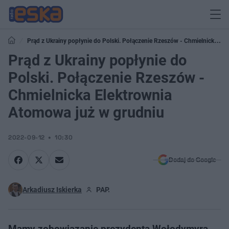
Prąd z Ukrainy popłynie do Polski. Połączenie Rzeszów - Chmielnicka
Elektrownia Atomowa już w grudniu
Prąd z Ukrainy popłynie do
Polski. Połączenie Rzeszów -
Chmielnicka Elektrownia
Atomowa już w grudniu
2022-09-12
10:30
Dodaj do Google
Arkadiusz Iskierka
PAP.
Mamy zobowiązanie prezydenta Wołodymyra