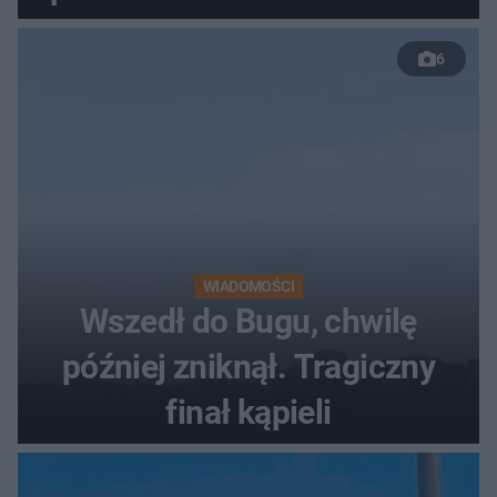
50 %!"
6
WIADOMOŚCI
Wszedł do Bugu, chwilę
później zniknął. Tragiczny
finał kąpieli