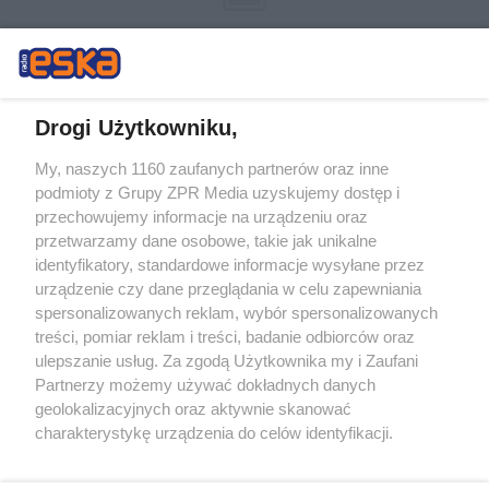
Drogi Użytkowniku,
My, naszych 1160 zaufanych partnerów oraz inne
Żaden utwór zamieszczony w serwisie nie może być powielany i
podmioty z Grupy ZPR Media uzyskujemy dostęp i
rozpowszechniany lub dalej rozpowszechniany w jakikolwiek sposób (w
tym także elektroniczny lub mechaniczny) na jakimkolwiek polu
przechowujemy informacje na urządzeniu oraz
eksploatacji w jakiejkolwiek formie, włącznie z umieszczaniem w
przetwarzamy dane osobowe, takie jak unikalne
Internecie bez pisemnej zgody właściciela praw. Jakiekolwiek użycie lub
identyfikatory, standardowe informacje wysyłane przez
wykorzystanie utworów w całości lub w części z naruszeniem prawa,
tzn. bez właściwej zgody, jest zabronione pod groźbą kary i może być
urządzenie czy dane przeglądania w celu zapewniania
ścigane prawnie.
spersonalizowanych reklam, wybór spersonalizowanych
treści, pomiar reklam i treści, badanie odbiorców oraz
ulepszanie usług. Za zgodą Użytkownika my i Zaufani
Partnerzy możemy używać dokładnych danych
geolokalizacyjnych oraz aktywnie skanować
charakterystykę urządzenia do celów identyfikacji.
Ponieważ cenimy Twoją prywatność, prosimy o zgodę na
O nas
korzystanie z tych technologii poprzez kliknięcie