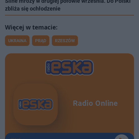
Silne mrozy w drugiej połowie września. Do Polski
zbliża się ochłodzenie
UKRAINA
PRĄD
RZESZÓW
Radio Online