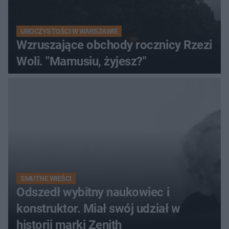
UROCZYSTOŚCI W WARSZAWIE
Wzruszające obchody rocznicy Rzezi
Woli. "Mamusiu, żyjesz?"
SMUTNE WIEŚCI
Odszedł wybitny naukowiec i
konstruktor. Miał swój udział w
historii marki Zenith