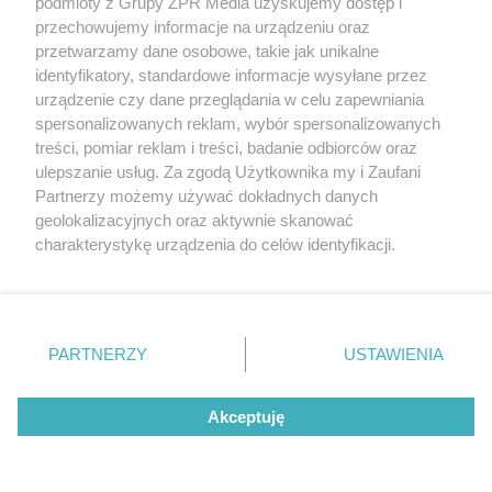
podmioty z Grupy ZPR Media uzyskujemy dostęp i
przechowujemy informacje na urządzeniu oraz
ZOBACZ WIĘCEJ
przetwarzamy dane osobowe, takie jak unikalne
identyfikatory, standardowe informacje wysyłane przez
urządzenie czy dane przeglądania w celu zapewniania
spersonalizowanych reklam, wybór spersonalizowanych
treści, pomiar reklam i treści, badanie odbiorców oraz
ulepszanie usług. Za zgodą Użytkownika my i Zaufani
Partnerzy możemy używać dokładnych danych
geolokalizacyjnych oraz aktywnie skanować
charakterystykę urządzenia do celów identyfikacji.
Ponieważ cenimy Twoją prywatność, prosimy o zgodę na
korzystanie z tych technologii poprzez kliknięcie
„Akceptuję”. Zgoda jest dobrowolna i zawsze możesz ją
zmienić/wycofać klikając przycisk ustawień prywatności
PARTNERZY
USTAWIENIA
znajdujący się w lewym dolnym rogu strony
. Niektóre
rodzaje przetwarzania danych nie wymagają zgody
Akceptuję
użytkownika, ale masz prawo sprzeciwić się takiemu
przetwarzaniu. Preferencje będą miały zastosowanie tylko
na tej witrynie.