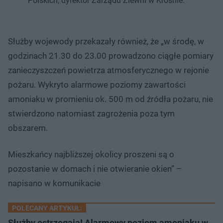
Polskich, dyrektor Zarządu Zlewni w Krośnie.
Służby wojewody przekazały również, że „w środę, w
godzinach 21.30 do 23.00 prowadzono ciągłe pomiary
zanieczyszczeń powietrza atmosferycznego w rejonie
pożaru. Wykryto alarmowe poziomy zawartości
amoniaku w promieniu ok. 500 m od źródła pożaru, nie
stwierdzono natomiast zagrożenia poza tym
obszarem.
Mieszkańcy najbliższej okolicy proszeni są o
pozostanie w domach i nie otwieranie okien” –
napisano w komunikacie
POLECANY ARTYKUŁ:
Służby ostrzegają! Alarmowy poziom amoniaku w