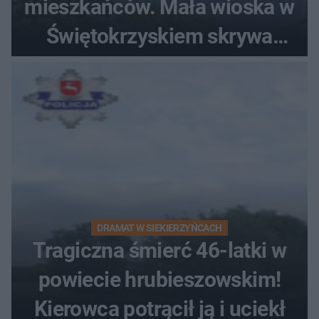
mieszkańców. Mała wioska w
Świętokrzyskiem skrywa
zabytki, bywał tu nawet król
DRAMAT W SIEKIERZYŃCACH
Tragiczna śmierć 46-latki w
powiecie hrubieszowskim!
Kierowca potrącił ją i uciekł