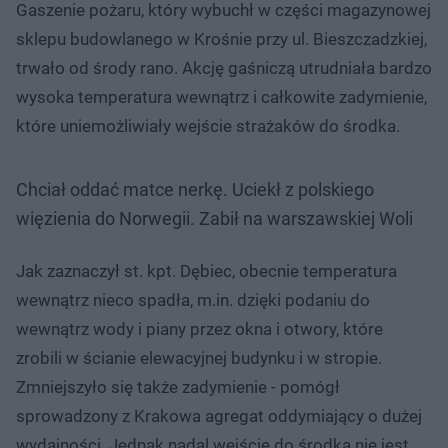
Gaszenie pożaru, który wybuchł w części magazynowej
sklepu budowlanego w Krośnie przy ul. Bieszczadzkiej,
trwało od środy rano. Akcję gaśniczą utrudniała bardzo
wysoka temperatura wewnątrz i całkowite zadymienie,
które uniemożliwiały wejście strażaków do środka.
Chciał oddać matce nerkę. Uciekł z polskiego
więzienia do Norwegii. Zabił na warszawskiej Woli
Jak zaznaczył st. kpt. Dębiec, obecnie temperatura
wewnątrz nieco spadła, m.in. dzięki podaniu do
wewnątrz wody i piany przez okna i otwory, które
zrobili w ścianie elewacyjnej budynku i w stropie.
Zmniejszyło się także zadymienie - pomógł
sprowadzony z Krakowa agregat oddymiający o dużej
wydajności. Jednak nadal wejście do środka nie jest