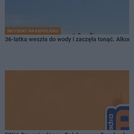
INCYDENT NA KĄPIELISKU
36-latka weszła do wody i zaczęła tonąć. Alkom