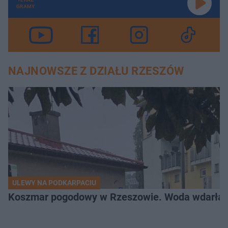
GRAMY
NAJNOWSZE Z DZIAŁU RZESZÓW
ULEWY NA PODKARPACIU
Koszmar pogodowy w Rzeszowie. Woda wdarła si