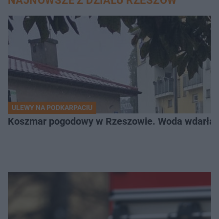
NAJNOWSZE Z DZIAŁU RZESZÓW
ULEWY NA PODKARPACIU
Koszmar pogodowy w Rzeszowie. Woda wdarła si