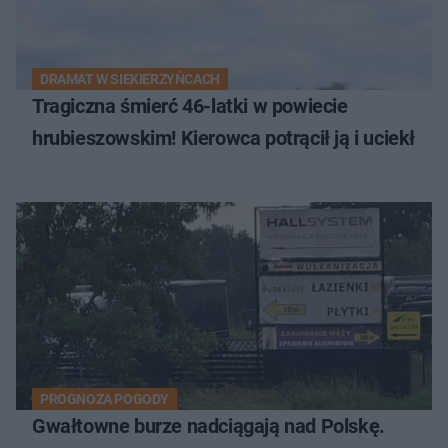
DRAMAT W SIEKIERZYŃCACH
Tragiczna śmierć 46-latki w powiecie
hrubieszowskim! Kierowca potrącił ją i uciekł
PROGNOZA POGODY
Gwałtowne burze nadciągają nad Polskę.