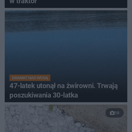
w traktor
DRAMAT NAD WODĄ
47-latek utonął na żwirowni. Trwają
poszukiwania 30-latka
10