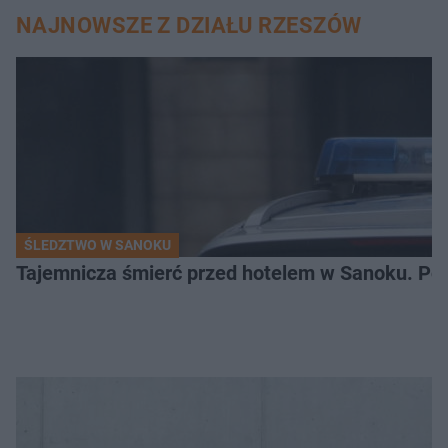
NAJNOWSZE Z DZIAŁU RZESZÓW
ŚLEDZTWO W SANOKU
Tajemnicza śmierć przed hotelem w Sanoku. Polic