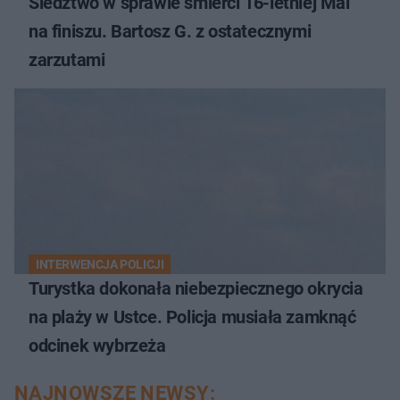
Śledztwo w sprawie śmierci 16-letniej Mai
na finiszu. Bartosz G. z ostatecznymi
zarzutami
INTERWENCJA POLICJI
Turystka dokonała niebezpiecznego okrycia
na plaży w Ustce. Policja musiała zamknąć
odcinek wybrzeża
NAJNOWSZE NEWSY: