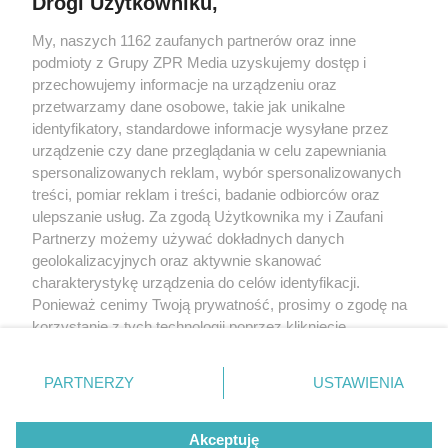
Drogi Użytkowniku,
My, naszych 1162 zaufanych partnerów oraz inne
Żaden utwór zamieszczony w serwisie nie może być powielany i
podmioty z Grupy ZPR Media uzyskujemy dostęp i
rozpowszechniany lub dalej rozpowszechniany w jakikolwiek sposób (w
tym także elektroniczny lub mechaniczny) na jakimkolwiek polu
przechowujemy informacje na urządzeniu oraz
eksploatacji w jakiejkolwiek formie, włącznie z umieszczaniem w Internecie
przetwarzamy dane osobowe, takie jak unikalne
bez pisemnej zgody właściciela praw. Jakiekolwiek użycie lub
wykorzystanie utworów w całości lub w części z naruszeniem prawa, tzn.
identyfikatory, standardowe informacje wysyłane przez
bez właściwej zgody, jest zabronione pod groźbą kary i może być ścigane
urządzenie czy dane przeglądania w celu zapewniania
prawnie.
spersonalizowanych reklam, wybór spersonalizowanych
treści, pomiar reklam i treści, badanie odbiorców oraz
ulepszanie usług. Za zgodą Użytkownika my i Zaufani
Partnerzy możemy używać dokładnych danych
geolokalizacyjnych oraz aktywnie skanować
charakterystykę urządzenia do celów identyfikacji.
O nas
Ponieważ cenimy Twoją prywatność, prosimy o zgodę na
korzystanie z tych technologii poprzez kliknięcie
Informacje prawne
„Akceptuję”. Zgoda jest dobrowolna i zawsze możesz ją
zmienić/wycofać klikając przycisk ustawień prywatności
Nasze serwisy
PARTNERZY
USTAWIENIA
znajdujący się w lewym dolnym rogu strony
. Niektóre
rodzaje przetwarzania danych nie wymagają zgody
© 2026 Grupa ZPR Media
Akceptuję
użytkownika, ale masz prawo sprzeciwić się takiemu