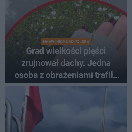
NAWAŁNICA NAD POLSKĄ
Grad wielkości pięści
zrujnował dachy. Jedna
osoba z obrażeniami trafiła
do szpitala