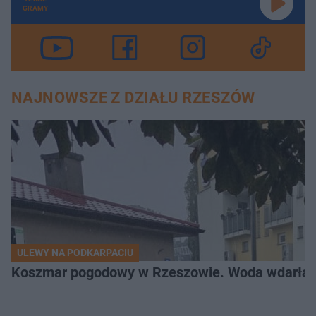
GRAMY
NAJNOWSZE Z DZIAŁU RZESZÓW
ULEWY NA PODKARPACIU
Koszmar pogodowy w Rzeszowie. Woda wdarła si