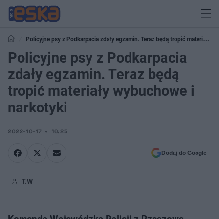
Policyjne psy z Podkarpacia zdały egzamin. Teraz będą tropić materiały
wybuchowe i narkotyki
Policyjne psy z Podkarpacia
zdały egzamin. Teraz będą
tropić materiały wybuchowe i
narkotyki
2022-10-17
16:25
Dodaj do Google
T.W
Komenda Wojewódzka Policji z Rzeszowa