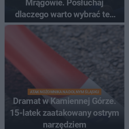
Mrągowie. Posłuchaj
dlaczego warto wybrać ten
kierunek na urlop!
ATAK NOŻOWNIKA NA DOLNYM ŚLĄSKU
Dramat w Kamiennej Górze.
15-latek zaatakowany ostrym
narzędziem