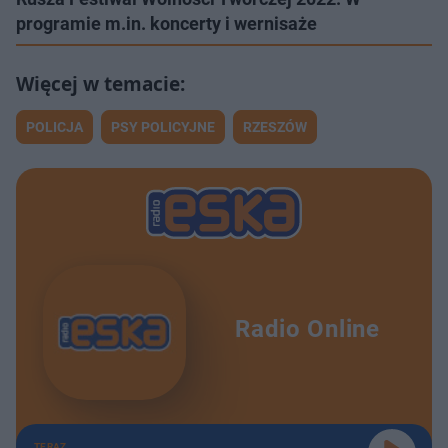
programie m.in. koncerty i wernisaże
POLICJA
PSY POLICYJNE
RZESZÓW
Radio Online
TERAZ