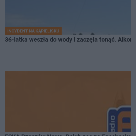
INCYDENT NA KĄPIELISKU
36-latka weszła do wody i zaczęła tonąć. Alkom