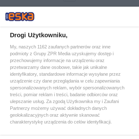
Drogi Użytkowniku,
My, naszych 1162 zaufanych partnerów oraz inne
Żaden utwór zamieszczony w serwisie nie może być powielany i
podmioty z Grupy ZPR Media uzyskujemy dostęp i
rozpowszechniany lub dalej rozpowszechniany w jakikolwiek sposób (w
przechowujemy informacje na urządzeniu oraz
tym także elektroniczny lub mechaniczny) na jakimkolwiek polu
eksploatacji w jakiejkolwiek formie, włącznie z umieszczaniem w
przetwarzamy dane osobowe, takie jak unikalne
Internecie bez pisemnej zgody właściciela praw. Jakiekolwiek użycie lub
identyfikatory, standardowe informacje wysyłane przez
wykorzystanie utworów w całości lub w części z naruszeniem prawa,
tzn. bez właściwej zgody, jest zabronione pod groźbą kary i może być
urządzenie czy dane przeglądania w celu zapewniania
ścigane prawnie.
spersonalizowanych reklam, wybór spersonalizowanych
treści, pomiar reklam i treści, badanie odbiorców oraz
ulepszanie usług. Za zgodą Użytkownika my i Zaufani
Partnerzy możemy używać dokładnych danych
geolokalizacyjnych oraz aktywnie skanować
charakterystykę urządzenia do celów identyfikacji.
Ponieważ cenimy Twoją prywatność, prosimy o zgodę na
O nas
korzystanie z tych technologii poprzez kliknięcie